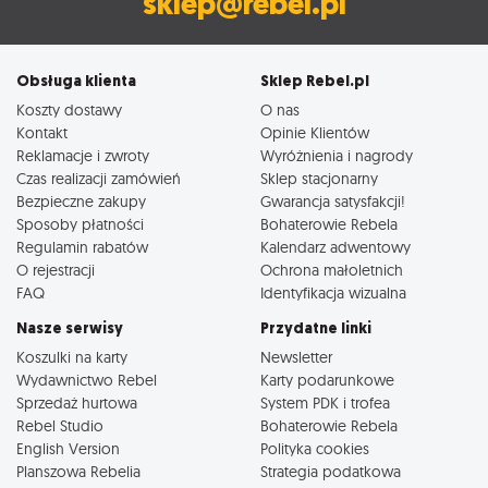
sklep@rebel.pl
Obsługa klienta
Sklep Rebel.pl
Koszty dostawy
O nas
Kontakt
Opinie Klientów
Reklamacje i zwroty
Wyróżnienia i nagrody
Czas realizacji zamówień
Sklep stacjonarny
Bezpieczne zakupy
Gwarancja satysfakcji!
Sposoby płatności
Bohaterowie Rebela
Regulamin rabatów
Kalendarz adwentowy
O rejestracji
Ochrona małoletnich
FAQ
Identyfikacja wizualna
Nasze serwisy
Przydatne linki
Koszulki na karty
Newsletter
Wydawnictwo Rebel
Karty podarunkowe
Sprzedaż hurtowa
System PDK i trofea
Rebel Studio
Bohaterowie Rebela
English Version
Polityka cookies
Planszowa Rebelia
Strategia podatkowa