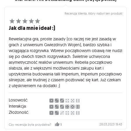
Recenzja klienta, który nabył ten produkt
Jak dla mnie ideał :)
Rewelacyjna gra, proste zasady (co raczej nie jest zasadą w
grach z uniwersum Gwiezdnych Wojen), bardzo szybka i
wciągająca rozgrywka. Wbrew początkowym obawą nie nudzi
się po dwóch trzech rozgrywkach. Świetnie uchwycona
asymetryczność realiów uniwersum: Rebelia początkowo
słabsza, ale z większymi możliwościami zakupu kart i
uprzykrzenia budowania talii Imperium, Imperium początkowo
silniejsze, ale trudniej z czasem pozbywać się kart. Już czekam
z utęsknieniem na dodatki ;)
Losowość:
Interakcja:
Złożoność:
28.03.2023 19:43
Czy recenzja była przydatna?
1