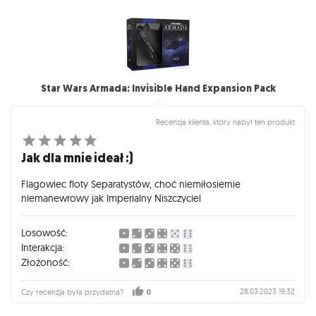
Star Wars Armada: Invisible Hand Expansion Pack
Recenzja klienta, który nabył ten produkt
Jak dla mnie ideał :)
Flagowiec floty Separatystów, choć niemiłosiernie
niemanewrowy jak Imperialny Niszczyciel
Losowość:
Interakcja:
Złożoność:
28.03.2023 19:32
Czy recenzja była przydatna?
0