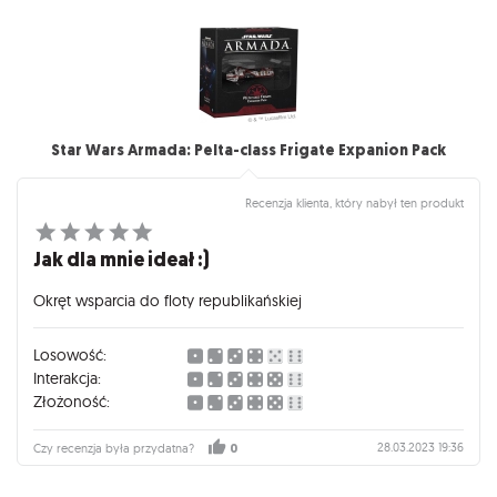
Star Wars Armada: Pelta-class Frigate Expanion Pack
Recenzja klienta, który nabył ten produkt
Jak dla mnie ideał :)
Okręt wsparcia do floty republikańskiej
Losowość:
Interakcja:
Złożoność:
28.03.2023 19:36
Czy recenzja była przydatna?
0