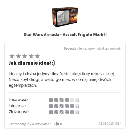
Star Wars Armada - Assault Frigate Mark II
Recenzja klienta, który nabył ten produkt
Jak dla mnie ideał :)
Idealny i chyba jedyny silny średni okręt floty rebelianckiej.
Nieco zbyt drogi, a warto go mieć w co najmniej dwóch
egzemplarzach.
Losowość:
Interakcja:
Złożoność:
28.03.2023 19:34
Czy recenzja była przydatna?
0