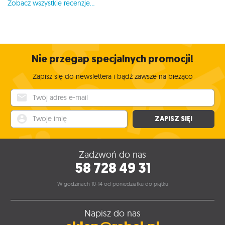
Zobacz wszystkie recenzje...
Nie przegap specjalnych promocji!
Zapisz się do newslettera i bądź zawsze na bieżąco
Twój adres e-mail
Twoje imię
ZAPISZ SIĘ!
Zadzwoń do nas
58 728 49 31
W godzinach 10-14 od poniedziałku do piątku
Napisz do nas