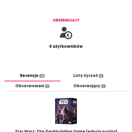
OBSERWUJĄCY
0 użytkowników
Recenzje
Listy życzeń
39
0
Obserwowani
Obserwujący
0
0
Star Wars: The Deckbuilding Game (edycja polska)