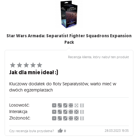
Star Wars Armada: Separatist Fighter Squadrons Expansion
Pack
Recenzja klienta, który nabył ten produkt
Jak dla mnie ideał :)
Kluczowy dodatek do floty Separatystów, warto mieć w
dwóch egzemplarzach
Losowość:
Interakcja:
Złożoność:
28.03.2023 19:35
Czy recenzja była przydatna?
0