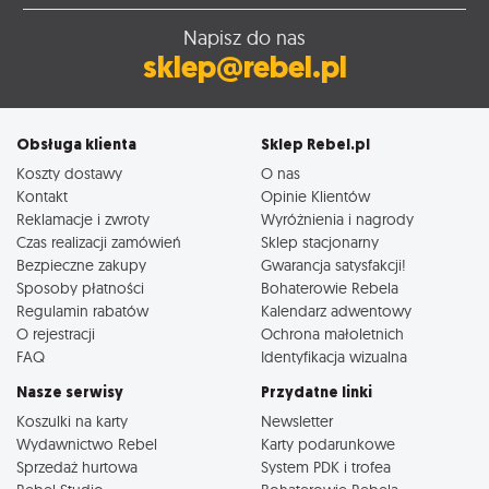
Napisz do nas
sklep@rebel.pl
Obsługa klienta
Sklep Rebel.pl
Koszty dostawy
O nas
Kontakt
Opinie Klientów
Reklamacje i zwroty
Wyróżnienia i nagrody
Czas realizacji zamówień
Sklep stacjonarny
Bezpieczne zakupy
Gwarancja satysfakcji!
Sposoby płatności
Bohaterowie Rebela
Regulamin rabatów
Kalendarz adwentowy
O rejestracji
Ochrona małoletnich
FAQ
Identyfikacja wizualna
Nasze serwisy
Przydatne linki
Koszulki na karty
Newsletter
Wydawnictwo Rebel
Karty podarunkowe
Sprzedaż hurtowa
System PDK i trofea