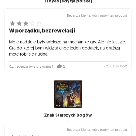
Troyes (edycja polska)
Recenzja klienta, który nabył ten produkt
W porządku, bez rewelacji
Moje nadzieje były większe na mechanike gry. Ale nie jest źle.
Gra do której bym widział choć jeden dodatek, na dłuższą
mete robi się nudna.
02.06.2017 16:52
Czy recenzja była przydatna?
2
Znak Starszych Bogów
Recenzja klienta, który nabył ten produkt