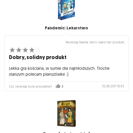
Pandemic: Lekarstwo
Recenzja klienta, który nabył ten produkt
Dobry, solidny produkt
Lekka gra kościana, w sumie dla najmłodszych. Troche
starszym polecam planszówke :)
02.06.2017 16:53
Czy recenzja była przydatna?
2