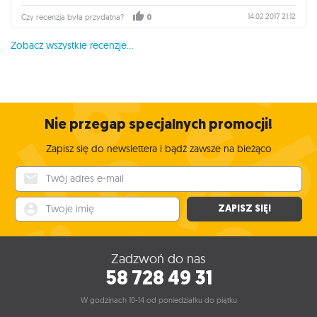
14.02.2017 21:12
Czy recenzja była przydatna?
0
Zobacz wszystkie recenzje...
Nie przegap specjalnych promocji!
Zapisz się do newslettera i bądź zawsze na bieżąco
Twój adres e-mail
Twoje imię
ZAPISZ SIĘ!
Zadzwoń do nas
58 728 49 31
W godzinach 10-14 od poniedziałku do piątku