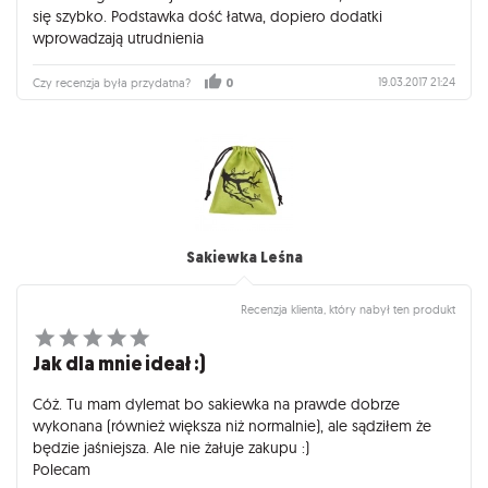
się szybko. Podstawka dość łatwa, dopiero dodatki
wprowadzają utrudnienia
19.03.2017 21:24
Czy recenzja była przydatna?
0
Sakiewka Leśna
Recenzja klienta, który nabył ten produkt
Jak dla mnie ideał :)
Cóż. Tu mam dylemat bo sakiewka na prawde dobrze
wykonana (również większa niż normalnie), ale sądziłem że
będzie jaśniejsza. Ale nie żałuje zakupu :)
Polecam