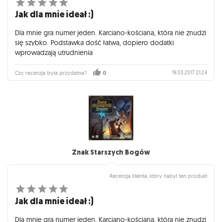
Jak dla mnie ideał :)
Dla mnie gra numer jeden. Karciano-kościana, która nie znudzi
się szybko. Podstawka dość łatwa, dopiero dodatki
wprowadzają utrudnienia
19.03.2017 21:24
Czy recenzja była przydatna?
0
Znak Starszych Bogów
Recenzja klienta, który nabył ten produkt
Jak dla mnie ideał :)
Dla mnie gra numer jeden. Karciano-kościana, która nie znudzi