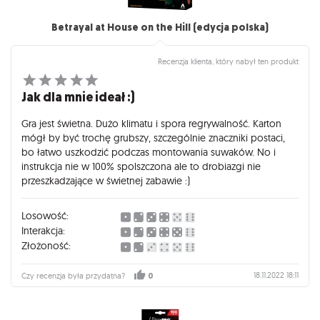
Betrayal at House on the Hill (edycja polska)
Recenzja klienta, który nabył ten produkt
Jak dla mnie ideał :)
Gra jest świetna. Dużo klimatu i spora regrywalność. Karton
mógł by być trochę grubszy, szczególnie znaczniki postaci,
bo łatwo uszkodzić podczas montowania suwaków. No i
instrukcja nie w 100% spolszczona ale to drobiazgi nie
przeszkadzające w świetnej zabawie :)
Losowość:
Interakcja:
Złożoność:
18.11.2022 18:11
Czy recenzja była przydatna?
0