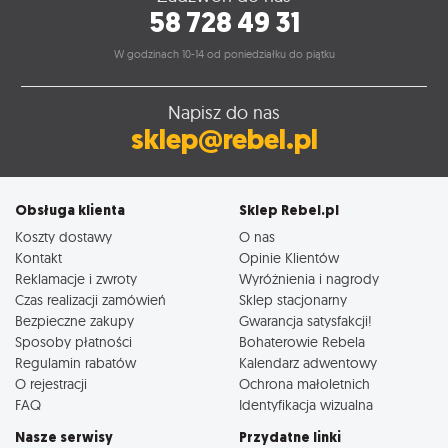
58 728 49 31
W godzinach 10-14 od poniedziałku do piątku
Napisz do nas
sklep@rebel.pl
Obsługa klienta
Sklep Rebel.pl
Koszty dostawy
O nas
Kontakt
Opinie Klientów
Reklamacje i zwroty
Wyróżnienia i nagrody
Czas realizacji zamówień
Sklep stacjonarny
Bezpieczne zakupy
Gwarancja satysfakcji!
Sposoby płatności
Bohaterowie Rebela
Regulamin rabatów
Kalendarz adwentowy
O rejestracji
Ochrona małoletnich
FAQ
Identyfikacja wizualna
Nasze serwisy
Przydatne linki