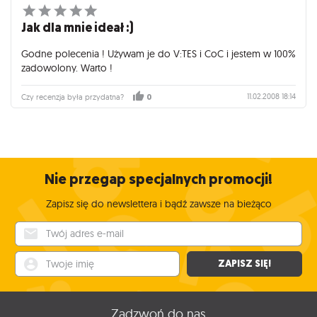
Jak dla mnie ideał :)
Godne polecenia ! Używam je do V:TES i CoC i jestem w 100%
zadowolony. Warto !
11.02.2008 18:14
Czy recenzja była przydatna?
0
Nie przegap specjalnych promocji!
Zapisz się do newslettera i bądź zawsze na bieżąco
Twój adres e-mail
Twoje imię
ZAPISZ SIĘ!
Zadzwoń do nas