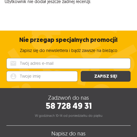
Użytkownik nie dodał jeszcze żadnej recenzji.
Nie przegap specjalnych promocji!
Zapisz się do newslettera i bądź zawsze na bieżąco
Twój adres e-mail
Twoje imię
ZAPISZ SIĘ!
Zadzwoń do nas
58 728 49 31
W godzinach 10-14 od poniedziałku do piątku
Napisz do nas