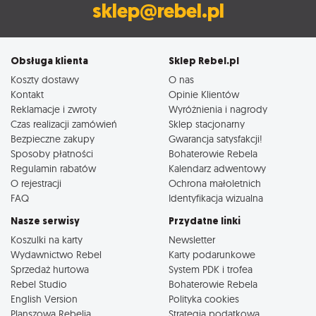
sklep@rebel.pl
Obsługa klienta
Sklep Rebel.pl
Koszty dostawy
O nas
Kontakt
Opinie Klientów
Reklamacje i zwroty
Wyróżnienia i nagrody
Czas realizacji zamówień
Sklep stacjonarny
Bezpieczne zakupy
Gwarancja satysfakcji!
Sposoby płatności
Bohaterowie Rebela
Regulamin rabatów
Kalendarz adwentowy
O rejestracji
Ochrona małoletnich
FAQ
Identyfikacja wizualna
Nasze serwisy
Przydatne linki
Koszulki na karty
Newsletter
Wydawnictwo Rebel
Karty podarunkowe
Sprzedaż hurtowa
System PDK i trofea
Rebel Studio
Bohaterowie Rebela
English Version
Polityka cookies
Planszowa Rebelia
Strategia podatkowa