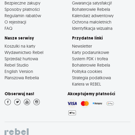
Bezpieczne zakupy
Gwarancja satysfakcji!
Sposoby płatności
Bohaterowie Rebela
Regulamin rabatów
Kalendarz adwentowy
O rejestracji
Ochrona małoletnich
FAQ
Identyfikacja wizualna
Nasze serwisy
Przydatne linki
Koszulki na karty
Newsletter
Wydawnictwo Rebel
Karty podarunkowe
Sprzedaż hurtowa
System PDK i trofea
Rebel Studio
Bohaterowie Rebela
English Version
Polityka cookies
Planszowa Rebelia
Strategia podatkowa
Kariera w REBEL
Obserwuj nas!
Akceptujemy płatności