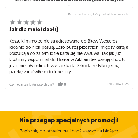
Recenzja klienta, który nabył ten produkt
Jak dla mnie ideał :)
Koszulki mimo że nie są adresowane do Bitew Westeros
idealnie do nich pasują. Zero pustej przestrzeni między kartą a
koszulką a co za tym idzie karta się nie wysuwa. Tak jak już
ktoś inny wspomniał do Horror w Arkham też pasują choć tu
już o niecały milimetr wystaje karta. Szkoda że tylko jedną
paczkę zamówiłem do innej gry.
27.05.2014 16:25
Czy recenzja była przydatna?
0
Nie przegap specjalnych promocji!
Zapisz się do newslettera i bądź zawsze na bieżąco