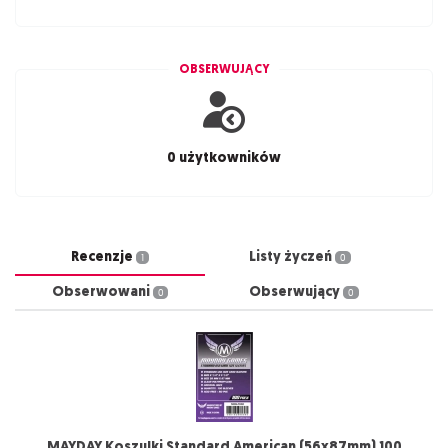
OBSERWUJĄCY
0 użytkowników
Recenzje
Listy życzeń
1
0
Obserwowani
Obserwujący
0
0
MAYDAY Koszulki Standard American (56x87mm) 100