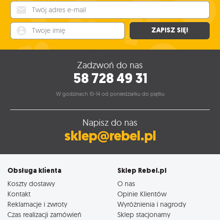
Twój adres e-mail
Twoje imię
ZAPISZ SIĘ!
Zadzwoń do nas
58 728 49 31
W godzinach 10-14 od poniedziałku do piątku
Napisz do nas
sklep@rebel.pl
Obsługa klienta
Sklep Rebel.pl
Koszty dostawy
O nas
Kontakt
Opinie Klientów
Reklamacje i zwroty
Wyróżnienia i nagrody
Czas realizacji zamówień
Sklep stacjonarny