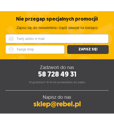
Nie przegap specjalnych promocji!
Zapisz się do newslettera i bądź zawsze na bieżąco
Twój adres e-mail
Twoje imię
ZAPISZ SIĘ!
Zadzwoń do nas
58 728 49 31
W godzinach 10-14 od poniedziałku do piątku
Napisz do nas
sklep@rebel.pl