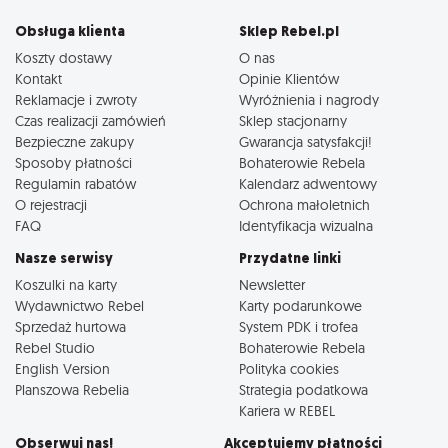
Obsługa klienta
Sklep Rebel.pl
Koszty dostawy
O nas
Kontakt
Opinie Klientów
Reklamacje i zwroty
Wyróżnienia i nagrody
Czas realizacji zamówień
Sklep stacjonarny
Bezpieczne zakupy
Gwarancja satysfakcji!
Sposoby płatności
Bohaterowie Rebela
Regulamin rabatów
Kalendarz adwentowy
O rejestracji
Ochrona małoletnich
FAQ
Identyfikacja wizualna
Nasze serwisy
Przydatne linki
Koszulki na karty
Newsletter
Wydawnictwo Rebel
Karty podarunkowe
Sprzedaż hurtowa
System PDK i trofea
Rebel Studio
Bohaterowie Rebela
English Version
Polityka cookies
Planszowa Rebelia
Strategia podatkowa
Kariera w REBEL
Obserwuj nas!
Akceptujemy płatności