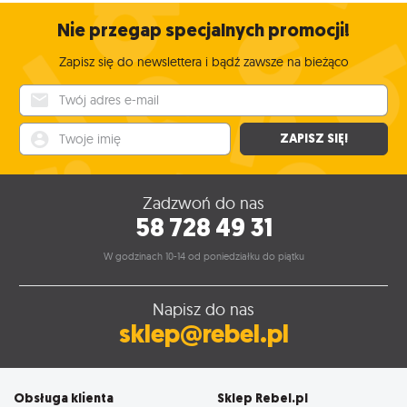
Nie przegap specjalnych promocji!
Zapisz się do newslettera i bądź zawsze na bieżąco
Twój adres e-mail
Twoje imię
ZAPISZ SIĘ!
Zadzwoń do nas
58 728 49 31
W godzinach 10-14 od poniedziałku do piątku
Napisz do nas
sklep@rebel.pl
Obsługa klienta
Sklep Rebel.pl