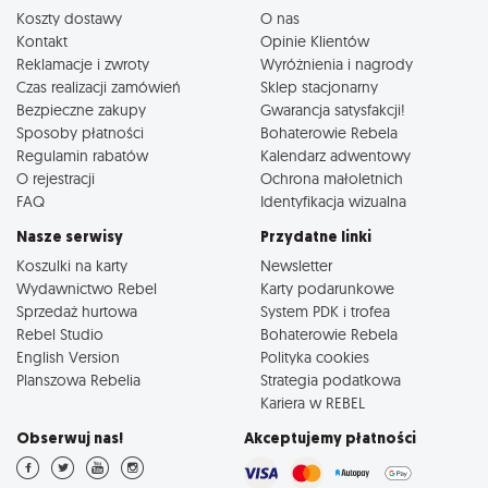
Koszty dostawy
O nas
Kontakt
Opinie Klientów
Reklamacje i zwroty
Wyróżnienia i nagrody
Czas realizacji zamówień
Sklep stacjonarny
Bezpieczne zakupy
Gwarancja satysfakcji!
Sposoby płatności
Bohaterowie Rebela
Regulamin rabatów
Kalendarz adwentowy
O rejestracji
Ochrona małoletnich
FAQ
Identyfikacja wizualna
Nasze serwisy
Przydatne linki
Koszulki na karty
Newsletter
Wydawnictwo Rebel
Karty podarunkowe
Sprzedaż hurtowa
System PDK i trofea
Rebel Studio
Bohaterowie Rebela
English Version
Polityka cookies
Planszowa Rebelia
Strategia podatkowa
Kariera w REBEL
Obserwuj nas!
Akceptujemy płatności