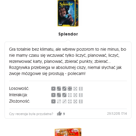
Splendor
Gra totalnie bez klimatu, ale wbrew pozorom to nie minus, bo
nie mamy czasu się wczuwać tylko liczyć, planować, liczyć,
rezerwować karty, planować, zbierać punkty, zbierać...
Rozgrywka przebiega w absolutnej ciszy, niemal słychać jak
zwoje mózgowe się prostują - polecam!
Losowość:
Interakcja:
Złożoność:
29.11.2015 17:14
Czy recenzja była przydatna?
9