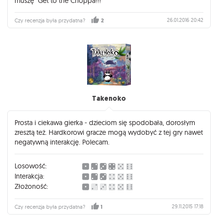
muszę "Get to the Choppa!!!"
26.01.2016 20:42
Czy recenzja była przydatna?
2
Takenoko
Prosta i ciekawa gierka - dzieciom się spodobała, dorosłym
zresztą też. Hardkorowi gracze mogą wydobyć z tej gry nawet
negatywną interakcję. Polecam.
Losowość:
Interakcja:
Złożoność:
29.11.2015 17:18
Czy recenzja była przydatna?
1