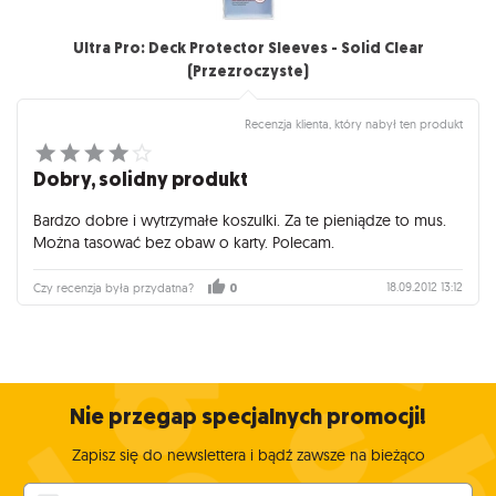
Ultra Pro: Deck Protector Sleeves - Solid Clear
(Przezroczyste)
Recenzja klienta, który nabył ten produkt
Dobry, solidny produkt
Bardzo dobre i wytrzymałe koszulki. Za te pieniądze to mus.
Można tasować bez obaw o karty. Polecam.
18.09.2012 13:12
Czy recenzja była przydatna?
0
Nie przegap specjalnych promocji!
Zapisz się do newslettera i bądź zawsze na bieżąco
Twój adres e-mail