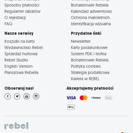
Sposoby płatności
Bohaterowie Rebela
Regulamin rabatów
Kalendarz adwentowy
O rejestracji
Ochrona małoletnich
FAQ
Identyfikacja wizualna
Nasze serwisy
Przydatne linki
Koszulki na karty
Newsletter
Wydawnictwo Rebel
Karty podarunkowe
Sprzedaż hurtowa
System PDK i trofea
Rebel Studio
Bohaterowie Rebela
English Version
Polityka cookies
Planszowa Rebelia
Strategia podatkowa
Kariera w REBEL
Obserwuj nas!
Akceptujemy płatności
Zarządzaj