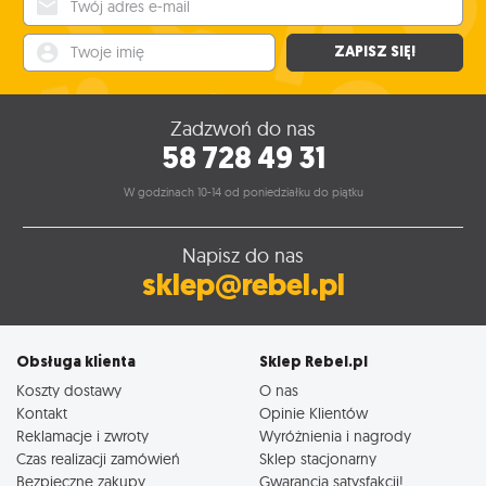
Twoje imię
ZAPISZ SIĘ!
Zadzwoń do nas
58 728 49 31
W godzinach 10-14 od poniedziałku do piątku
Napisz do nas
sklep@rebel.pl
Obsługa klienta
Sklep Rebel.pl
Koszty dostawy
O nas
Kontakt
Opinie Klientów
Reklamacje i zwroty
Wyróżnienia i nagrody
Czas realizacji zamówień
Sklep stacjonarny
Bezpieczne zakupy
Gwarancja satysfakcji!