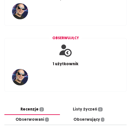
OBSERWUJĄCY
1 użytkownik
Recenzje
Listy życzeń
2
0
Obserwowani
Obserwujący
1
1