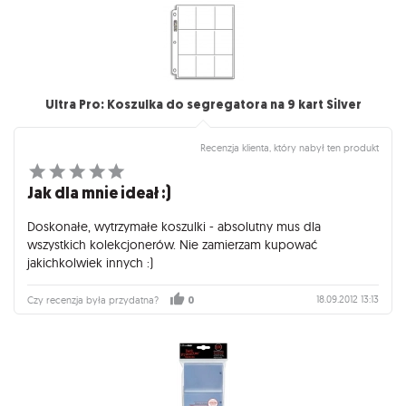
Ultra Pro: Koszulka do segregatora na 9 kart Silver
Recenzja klienta, który nabył ten produkt
Jak dla mnie ideał :)
Doskonałe, wytrzymałe koszulki - absolutny mus dla
wszystkich kolekcjonerów. Nie zamierzam kupować
jakichkolwiek innych :)
18.09.2012 13:13
Czy recenzja była przydatna?
0