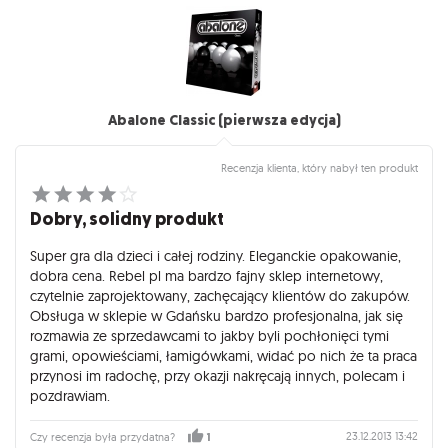
Abalone Classic (pierwsza edycja)
Recenzja klienta, który nabył ten produkt
Dobry, solidny produkt
Super gra dla dzieci i całej rodziny. Eleganckie opakowanie,
dobra cena. Rebel pl ma bardzo fajny sklep internetowy,
czytelnie zaprojektowany, zachęcający klientów do zakupów.
Obsługa w sklepie w Gdańsku bardzo profesjonalna, jak się
rozmawia ze sprzedawcami to jakby byli pochłonięci tymi
grami, opowieściami, łamigówkami, widać po nich że ta praca
przynosi im radochę, przy okazji nakręcają innych, polecam i
pozdrawiam.
23.12.2013 13:42
Czy recenzja była przydatna?
1