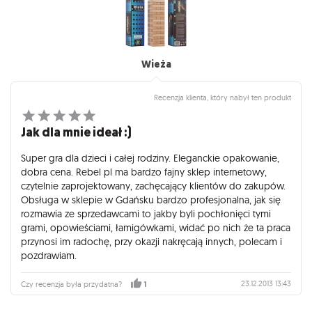
Wieża
Recenzja klienta, który nabył ten produkt
Jak dla mnie ideał :)
Super gra dla dzieci i całej rodziny. Eleganckie opakowanie,
dobra cena. Rebel pl ma bardzo fajny sklep internetowy,
czytelnie zaprojektowany, zachęcający klientów do zakupów.
Obsługa w sklepie w Gdańsku bardzo profesjonalna, jak się
rozmawia ze sprzedawcami to jakby byli pochłonięci tymi
grami, opowieściami, łamigówkami, widać po nich że ta praca
przynosi im radochę, przy okazji nakręcają innych, polecam i
pozdrawiam.
23.12.2013 13:43
Czy recenzja była przydatna?
1