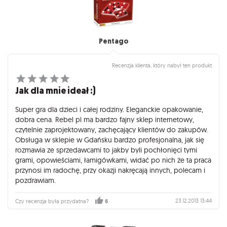
Pentago
Recenzja klienta, który nabył ten produkt
Jak dla mnie ideał :)
Super gra dla dzieci i całej rodziny. Eleganckie opakowanie,
dobra cena. Rebel pl ma bardzo fajny sklep internetowy,
czytelnie zaprojektowany, zachęcający klientów do zakupów.
Obsługa w sklepie w Gdańsku bardzo profesjonalna, jak się
rozmawia ze sprzedawcami to jakby byli pochłonięci tymi
grami, opowieściami, łamigówkami, widać po nich że ta praca
przynosi im radochę, przy okazji nakręcają innych, polecam i
pozdrawiam.
23.12.2013 13:44
Czy recenzja była przydatna?
6