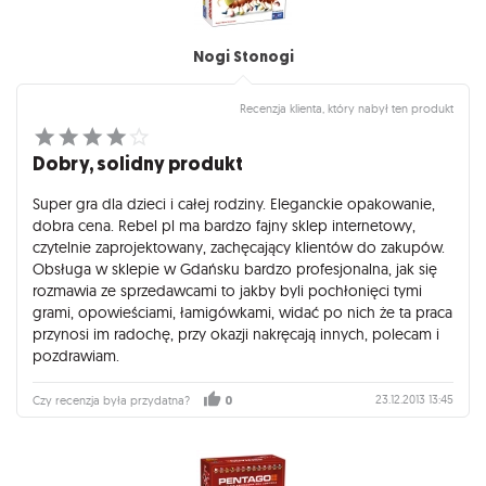
Nogi Stonogi
Recenzja klienta, który nabył ten produkt
Dobry, solidny produkt
Super gra dla dzieci i całej rodziny. Eleganckie opakowanie,
dobra cena. Rebel pl ma bardzo fajny sklep internetowy,
czytelnie zaprojektowany, zachęcający klientów do zakupów.
Obsługa w sklepie w Gdańsku bardzo profesjonalna, jak się
rozmawia ze sprzedawcami to jakby byli pochłonięci tymi
grami, opowieściami, łamigówkami, widać po nich że ta praca
przynosi im radochę, przy okazji nakręcają innych, polecam i
pozdrawiam.
23.12.2013 13:45
Czy recenzja była przydatna?
0