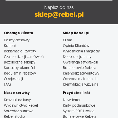
Napisz do nas
sklep@rebel.pl
Obsługa klienta
Sklep Rebel.pl
Koszty dostawy
O nas
Kontakt
Opinie Klientów
Reklamacje i zwroty
Wyróżnienia i nagrody
Czas realizacji zamówień
Sklep stacjonarny
Bezpieczne zakupy
Gwarancja satysfakcji!
Sposoby płatności
Bohaterowie Rebela
Regulamin rabatów
Kalendarz adwentowy
O rejestracji
Ochrona małoletnich
FAQ
Identyfikacja wizualna
Nasze serwisy
Przydatne linki
Koszulki na karty
Newsletter
Wydawnictwo Rebel
Karty podarunkowe
Sprzedaż hurtowa
System PDK i trofea
Rebel Studio
Bohaterowie Rebela