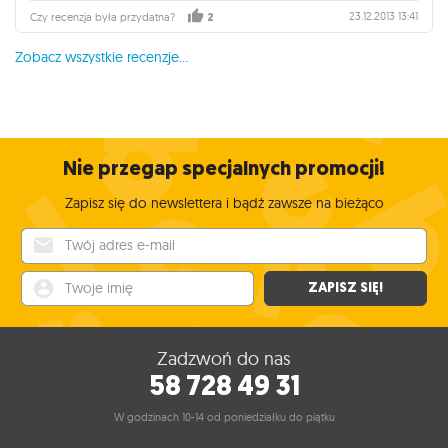
23.12.2013 13:41
Czy recenzja była przydatna?
2
Zobacz wszystkie recenzje...
Nie przegap specjalnych promocji!
Zapisz się do newslettera i bądź zawsze na bieżąco
Twój adres e-mail
Twoje imię
ZAPISZ SIĘ!
Zadzwoń do nas
58 728 49 31
W godzinach 10-14 od poniedziałku do piątku