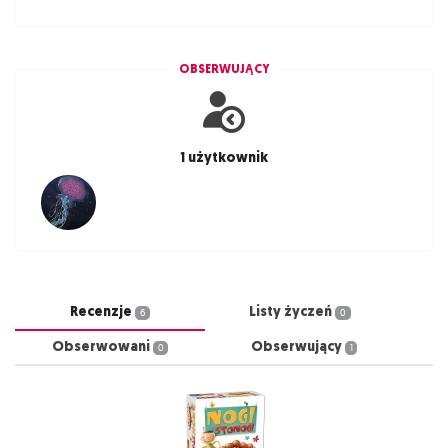
OBSERWUJĄCY
1 użytkownik
Recenzje
Listy życzeń
6
0
Obserwowani
Obserwujący
0
1