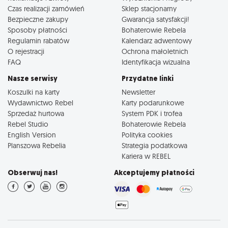
Czas realizacji zamówień
Sklep stacjonarny
Bezpieczne zakupy
Gwarancja satysfakcji!
Sposoby płatności
Bohaterowie Rebela
Regulamin rabatów
Kalendarz adwentowy
O rejestracji
Ochrona małoletnich
FAQ
Identyfikacja wizualna
Nasze serwisy
Przydatne linki
Koszulki na karty
Newsletter
Wydawnictwo Rebel
Karty podarunkowe
Sprzedaż hurtowa
System PDK i trofea
Rebel Studio
Bohaterowie Rebela
English Version
Polityka cookies
Planszowa Rebelia
Strategia podatkowa
Kariera w REBEL
Obserwuj nas!
Akceptujemy płatności