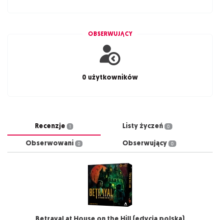
OBSERWUJĄCY
0 użytkowników
Recenzje
Listy życzeń
1
0
Obserwowani
Obserwujący
0
0
Betrayal at House on the Hill (edycja polska)