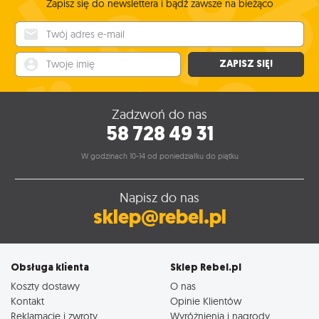
Zapisz się do newslettera i bądź zawsze na bieżąco
Twój adres e-mail
Twoje imię
ZAPISZ SIĘ!
Zadzwoń do nas
58 728 49 31
W godzinach 10-14 od poniedziałku do piątku
Napisz do nas
sklep@rebel.pl
Obsługa klienta
Sklep Rebel.pl
Koszty dostawy
O nas
Kontakt
Opinie Klientów
Reklamacje i zwroty
Wyróżnienia i nagrody