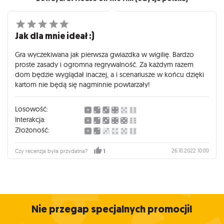
Jak dla mnie ideał :)
Gra wyczekiwana jak pierwsza gwiazdka w wigilię. Bardzo
proste zasady i ogromna regrywalność. Za każdym razem
dom będzie wyglądał inaczej, a i scenariusze w końcu dzięki
kartom nie będą się nagminnie powtarzały!
Losowość:
Interakcja:
Złożoność:
26.10.2022 10:00
Czy recenzja była przydatna?
1
Nie przegap specjalnych promocji!