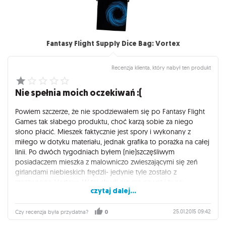
Fantasy Flight Supply Dice Bag: Vortex
Recenzja klienta, który nabył ten produkt
Nie spełnia moich oczekiwań :(
Powiem szczerze, że nie spodziewałem się po Fantasy Flight
Games tak słabego produktu, choć karzą sobie za niego
słono płacić. Mieszek faktycznie jest spory i wykonany z
miłego w dotyku materiału, jednak grafika to porażka na całej
linii. Po dwóch tygodniach byłem (nie)szczęśliwym
posiadaczem mieszka z malowniczo zwieszającymi się zeń
girlandami niebieskich frędzli- jedynie tyle zostało z
rzeczonego Vortexa. W tej chwili nie ma nawet i tego-
czytaj dalej...
pozostał gładki, czarny materiał z golizną w miejscu naklejki.
Przy tej cenie spodziewałem się jednak czegoś trwałego
zamiast przyczepionego "na ślinę" kawałka gumy. Wcześniej
25.01.2015 09:42
Czy recenzja była przydatna?
0
jednak kupiłem z tej serii inny mieszek i takie objawy nie