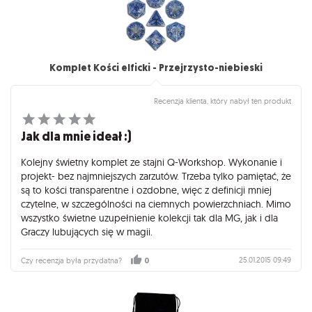
Komplet Kości elficki - Przejrzysto-niebieski
Recenzja klienta, który nabył ten produkt
Jak dla mnie ideał :)
Kolejny świetny komplet ze stajni Q-Workshop. Wykonanie i
projekt- bez najmniejszych zarzutów. Trzeba tylko pamiętać, że
są to kości transparentne i ozdobne, więc z definicji mniej
czytelne, w szczególności na ciemnych powierzchniach. Mimo
wszystko świetne uzupełnienie kolekcji tak dla MG, jak i dla
Graczy lubujących się w magii.
25.01.2015 09:49
Czy recenzja była przydatna?
0