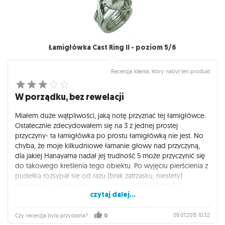
Łamigłówka Cast Ring II - poziom 5/6
Recenzja klienta, który nabył ten produkt
W porządku, bez rewelacji
Miałem duże wątpliwości, jaką notę przyznać tej łamigłówce.
Ostatecznie zdecydowałem się na 3 z jednej prostej
przyczyny- ta łamigłówka po prostu łamigłówką nie jest. No
chyba, że moje kilkudniowe łamanie głowy nad przyczyną,
dla jakiej Hanayama nadał jej trudność 5 może przyczynić się
do takowego kreślenia tego obiektu. Po wyjęciu pierścienia z
pudełka rozsypał się od razu (brak zatrzasku, niestety)
złożyłem go ponownie w przeciągu około 1 MINUTY.
czytaj dalej...
Uwielbiam serię Cast a ponadto Ring II świetnie się
prezentuje, jednak nie dajmy się zwariować- to miała być
zagadka na poziomie "Hard". Wszelkie kwestie
09.07.2015 10:32
Czy recenzja była przydatna?
0