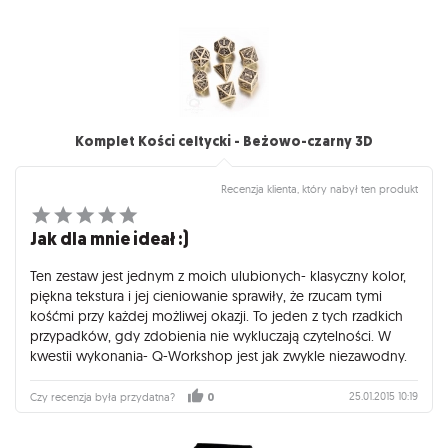
ładniesięprezentowania w gablotce powinny być co najwyżej
na drugim planie.
Komplet Kości celtycki - Beżowo-czarny 3D
Recenzja klienta, który nabył ten produkt
Jak dla mnie ideał :)
Ten zestaw jest jednym z moich ulubionych- klasyczny kolor,
piękna tekstura i jej cieniowanie sprawiły, że rzucam tymi
kośćmi przy każdej możliwej okazji. To jeden z tych rzadkich
przypadków, gdy zdobienia nie wykluczają czytelności. W
kwestii wykonania- Q-Workshop jest jak zwykle niezawodny.
25.01.2015 10:19
Czy recenzja była przydatna?
0