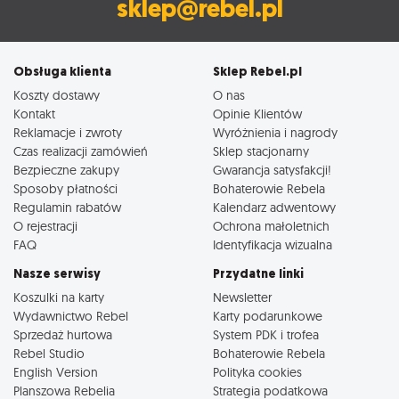
sklep@rebel.pl
Obsługa klienta
Sklep Rebel.pl
Koszty dostawy
O nas
Kontakt
Opinie Klientów
Reklamacje i zwroty
Wyróżnienia i nagrody
Czas realizacji zamówień
Sklep stacjonarny
Bezpieczne zakupy
Gwarancja satysfakcji!
Sposoby płatności
Bohaterowie Rebela
Regulamin rabatów
Kalendarz adwentowy
O rejestracji
Ochrona małoletnich
FAQ
Identyfikacja wizualna
Nasze serwisy
Przydatne linki
Koszulki na karty
Newsletter
Wydawnictwo Rebel
Karty podarunkowe
Sprzedaż hurtowa
System PDK i trofea
Rebel Studio
Bohaterowie Rebela
English Version
Polityka cookies
Planszowa Rebelia
Strategia podatkowa