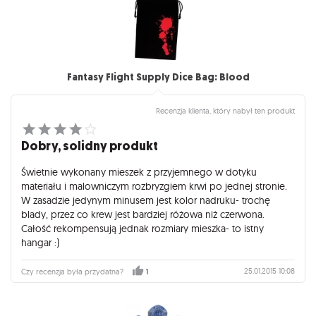
Fantasy Flight Supply Dice Bag: Blood
Recenzja klienta, który nabył ten produkt
Dobry, solidny produkt
Świetnie wykonany mieszek z przyjemnego w dotyku
materiału i malowniczym rozbryzgiem krwi po jednej stronie.
W zasadzie jedynym minusem jest kolor nadruku- trochę
blady, przez co krew jest bardziej różowa niż czerwona.
Całość rekompensują jednak rozmiary mieszka- to istny
hangar :)
25.01.2015 10:08
Czy recenzja była przydatna?
1