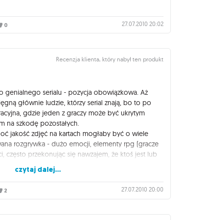
27.07.2010 20:02
0
Recenzja klienta, który nabył ten produkt
ego genialnego serialu - pozycja obowiązkowa. Aż
ęgną głównie ludzie, którzy serial znają, bo to po
acyjna, gdzie jeden z graczy może być ukrytym
cym na szkodę pozostałych.
oć jakość zdjęć na kartach mogłaby być o wiele
owana rozgrywka - dużo emocji, elementy rpg (gracze
, często przekonując się nawzajem, że ktoś jest lub
ć nie tak łatwo, za to wrażenia za każdym razem
czytaj dalej...
27.07.2010 20:00
2