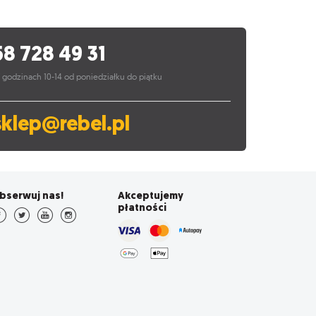
58 728 49 31
 godzinach 10-14 od poniedziałku do piątku
sklep@rebel.pl
bserwuj nas!
Akceptujemy
płatności