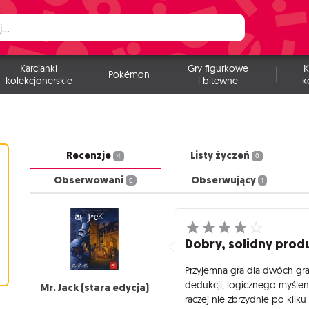
Karcianki
Gry figurkowe
K
Pokémon
kolekcjonerskie
i bitewne
k
Recenzje
Listy życzeń
4
0
Obserwowani
Obserwujący
0
1
Dobry, solidny prod
Przyjemna gra dla dwóch grac
dedukcji, logicznego myślenia
Mr. Jack (stara edycja)
raczej nie zbrzydnie po kilk