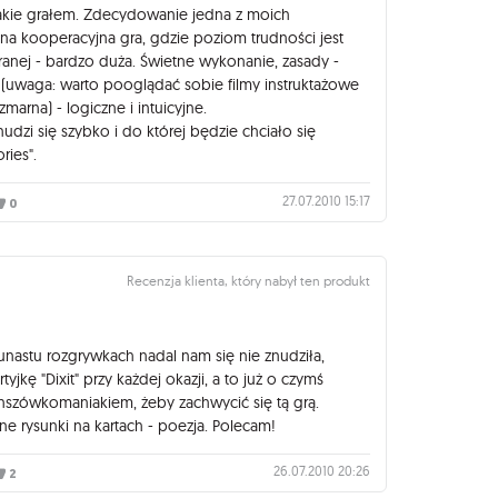
 jakie grałem. Zdecydowanie jedna z moich
zna kooperacyjna gra, gdzie poziom trudności jest
granej - bardzo duża. Świetne wykonanie, zasady -
(uwaga: warto pooglądać sobie filmy instruktażowe
szmarna) - logiczne i intuicyjne.
znudzi się szybko i do której będzie chciało się
ries".
27.07.2010 15:17
0
Recenzja klienta, który nabył ten produkt
unastu rozgrywkach nadal nam się nie znudziła,
yjkę "Dixit" przy każdej okazji, a to już o czymś
anszówkomaniakiem, żeby zachwycić się tą grą.
ne rysunki na kartach - poezja. Polecam!
26.07.2010 20:26
2