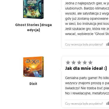
Jedna z najlepszych gier, w
ulubionych. Bardzo klimatyc
wysoki, ale satysfakcja z wy
gdy już zostaną opanowane 
w sieci, bo instrukcja jest ko
Ghost Stories (druga
Jeśli szukacie gry, która nie 
edycja)
wracać, wybierzcie "Ghost Sto
Czy recenzja była przydatna?
Jak dla mnie ideał :)
Genialna party game! Po kilk
wszyscy znajomi proszą o part
Dixit
świadczy! Nie trzeba być pl
No i rewelacyjne, metaforycz
Czy recenzja była przydatna?