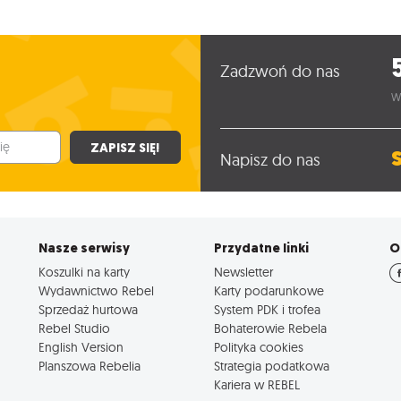
Zadzwoń do nas
W
ZAPISZ SIĘ!
Napisz do nas
Nasze serwisy
Przydatne linki
O
Koszulki na karty
Newsletter
Wydawnictwo Rebel
Karty podarunkowe
Sprzedaż hurtowa
System PDK i trofea
Rebel Studio
Bohaterowie Rebela
English Version
Polityka cookies
Planszowa Rebelia
Strategia podatkowa
Kariera w REBEL