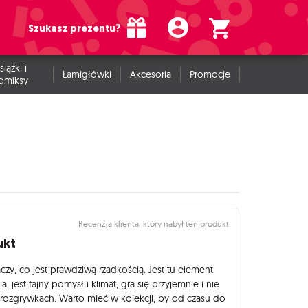
Szukasz prezentu?
siążki i
Łamigłówki
Akcesoria
Promocje
omiksy
Recenzja klienta, który nabył ten produkt
ukt
zy, co jest prawdziwą rzadkością. Jest tu element
, jest fajny pomysł i klimat, gra się przyjemnie i nie
u rozgrywkach. Warto mieć w kolekcji, by od czasu do