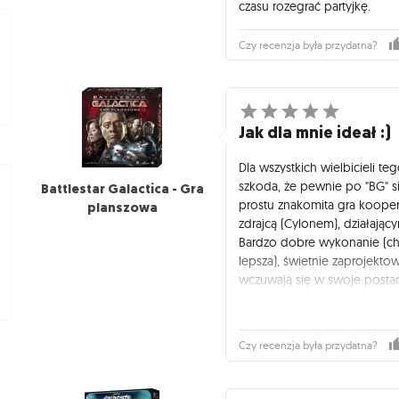
czasu rozegrać partyjkę.
Czy recenzja była przydatna?
Jak dla mnie ideał :)
Dla wszystkich wielbicieli t
szkoda, że pewnie po "BG" si
Battlestar Galactica - Gra
prostu znakomita gra kooper
planszowa
zdrajcą (Cylonem), działają
Bardzo dobre wykonanie (ch
lepsza), świetnie zaprojekt
wczuwają się w swoje postaci
nie jest zdrajcą itp.), wygra
pozytywne.
Polecam!
Czy recenzja była przydatna?