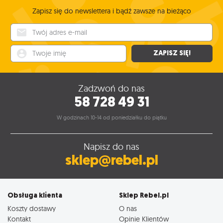
Zapisz się do newslettera i bądź zawsze na bieżąco
Twój adres e-mail
Twoje imię
ZAPISZ SIĘ!
Zadzwoń do nas
58 728 49 31
W godzinach 10-14 od poniedziałku do piątku
Napisz do nas
sklep@rebel.pl
Obsługa klienta
Sklep Rebel.pl
Koszty dostawy
O nas
Kontakt
Opinie Klientów