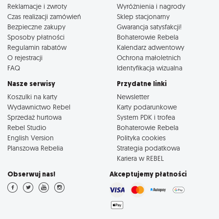
Reklamacje i zwroty
Wyróżnienia i nagrody
Czas realizacji zamówień
Sklep stacjonarny
Bezpieczne zakupy
Gwarancja satysfakcji!
Sposoby płatności
Bohaterowie Rebela
Regulamin rabatów
Kalendarz adwentowy
O rejestracji
Ochrona małoletnich
FAQ
Identyfikacja wizualna
Nasze serwisy
Przydatne linki
Koszulki na karty
Newsletter
Wydawnictwo Rebel
Karty podarunkowe
Sprzedaż hurtowa
System PDK i trofea
Rebel Studio
Bohaterowie Rebela
English Version
Polityka cookies
Planszowa Rebelia
Strategia podatkowa
Kariera w REBEL
Obserwuj nas!
Akceptujemy płatności