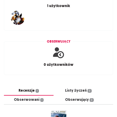
1 użytkownik
OBSERWUJĄCY
0 użytkowników
Recenzje
Listy życzeń
1
0
Obserwowani
Obserwujący
1
0