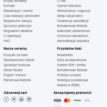
Koszty dostawy
O nas
Kontakt
Opinie Klientów
Reklamacje i zwroty
Wyróżnienia i nagrody
Czas realizacji zamówień
Sklep stacjonarny
Bezpieczne zakupy
Gwarancja satysfakcji!
Sposoby płatności
Bohaterowie Rebela
Regulamin rabatów
Kalendarz adwentowy
O rejestracji
Ochrona małoletnich
FAQ
Identyfikacja wizualna
Nasze serwisy
Przydatne linki
Koszulki na karty
Newsletter
Wydawnictwo Rebel
Karty podarunkowe
Sprzedaż hurtowa
System PDK i trofea
Rebel Studio
Bohaterowie Rebela
English Version
Polityka cookies
Planszowa Rebelia
Strategia podatkowa
Kariera w REBEL
Obserwuj nas!
Akceptujemy płatności