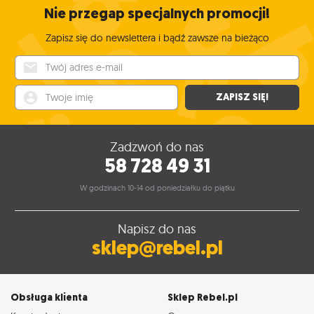
Nie przegap specjalnych promocji!
Zapisz się do newslettera i bądź zawsze na bieżąco
Twój adres e-mail
Twoje imię
ZAPISZ SIĘ!
Zadzwoń do nas
58 728 49 31
W godzinach 10-14 od poniedziałku do piątku
Napisz do nas
sklep@rebel.pl
Obsługa klienta
Sklep Rebel.pl