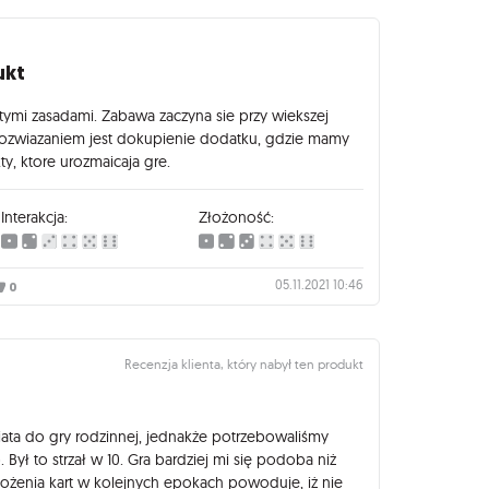
ukt
stymi zasadami. Zabawa zaczyna sie przy wiekszej
 rozwiazaniem jest dokupienie dodatku, gdzie mamy
, ktore urozmaicaja gre.
Interakcja:
Złożoność:
05.11.2021 10:46
0
Recenzja klienta, który nabył ten produkt
a do gry rodzinnej, jednakże potrzebowaliśmy
Był to strzał w 10. Gra bardziej mi się podoba niż
złożenia kart w kolejnych epokach powoduje, iż nie