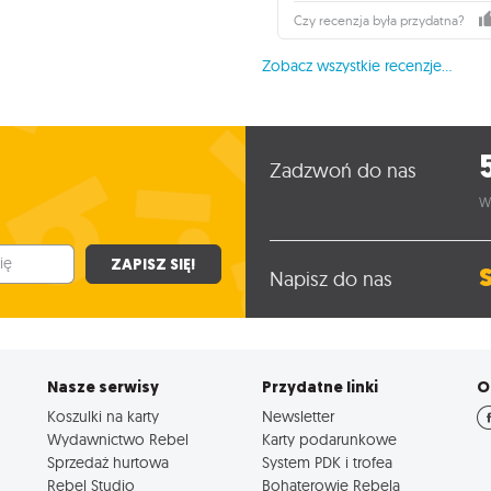
Czy recenzja była przydatna?
Zobacz wszystkie recenzje...
Zadzwoń do nas
W
ZAPISZ SIĘ!
Napisz do nas
Nasze serwisy
Przydatne linki
O
Koszulki na karty
Newsletter
Wydawnictwo Rebel
Karty podarunkowe
Sprzedaż hurtowa
System PDK i trofea
Rebel Studio
Bohaterowie Rebela