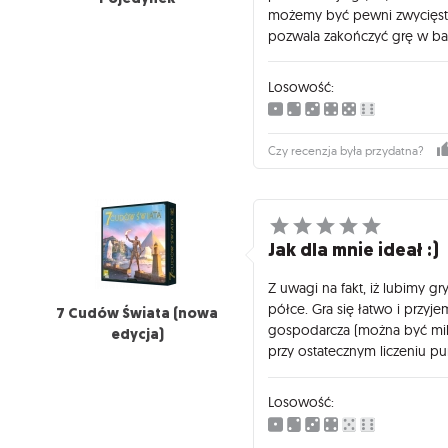
możemy być pewni zwycięstwa
pozwala zakończyć grę w ba
Losowość:
Czy recenzja była przydatna?
Jak dla mnie ideał :)
Z uwagi na fakt, iż lubimy gr
półce. Gra się łatwo i przyje
7 Cudów Świata (nowa
gospodarcza (można być mile
edycja)
przy ostatecznym liczeniu p
Losowość: