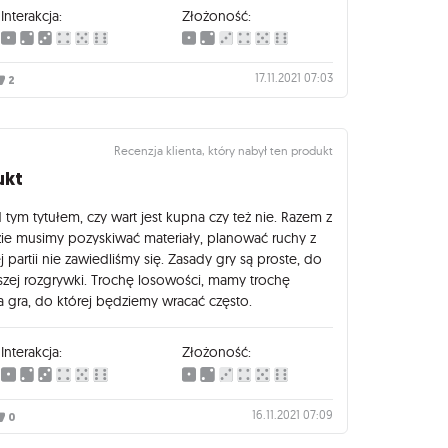
Interakcja:
Złożoność:
17.11.2021 07:03
2
Recenzja klienta, który nabył ten produkt
ukt
tym tytułem, czy wart jest kupna czy też nie. Razem z
zie musimy pozyskiwać materiały, planować ruchy z
partii nie zawiedliśmy się. Zasady gry są proste, do
zej rozgrywki. Trochę losowości, mamy trochę
na gra, do której będziemy wracać często.
Interakcja:
Złożoność:
16.11.2021 07:09
0