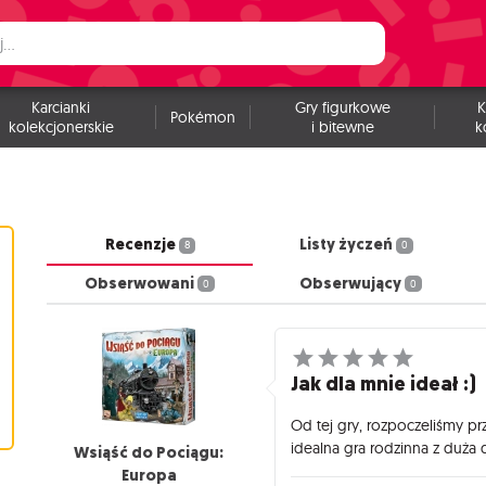
Karcianki
Gry figurkowe
K
Pokémon
kolekcjonerskie
i bitewne
k
Recenzje
Listy życzeń
8
0
Obserwowani
Obserwujący
0
0
Jak dla mnie ideał :)
Od tej gry, rozpoczeliśmy pr
idealna gra rodzinna z duża
Wsiąść do Pociągu:
Europa