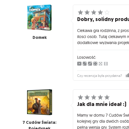
Dobry, solidny prod
Ciekawa gra rodzinna, z pro
ilosci osob. Tutaj ciekawym
Domek
dodatkowe wyzwania projekty
Losowość:
Czy recenzja była przydatna?
Jak dla mnie ideał :)
Mamy w domu 7 Cudów Świat
kolejnej gry dla dwóch osób. 
7 Cudów Świata:
pełna wersja gry. System ro
Pojedynek