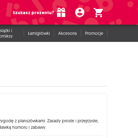
Szukasz prezentu?
siążki i
Łamigłówki
Akcesoria
Promocje
omiksy
zygodę z planszówkami. Zasady proste i przejrzyste,
 dawką humoru i zabawy.