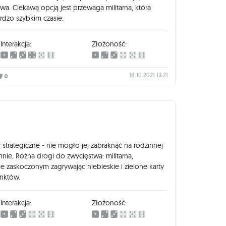
. Ciekawą opcją jest przewaga militarna, która
rdzo szybkim czasie.
Interakcja:
Złożoność:
18.10.2021 13:21
0
y strategiczne - nie mogło jej zabraknąć na rodzinnej
mnie, Różna drogi do zwycięstwa: militarna,
 zaskoczonym zagrywając niebieskie i zielone karty
unktów.
Interakcja:
Złożoność: