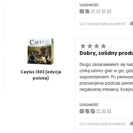
Losowość:
Czy recenzja była przydatna?
Dobry, solidny prod
Długo zastanawiałem się nad 
córką lubimy grać w gry, gd
Caylus 1303 (edycja
wyprzedzeniem. Po pierwszej 
polska)
przyswojenia podczas pierws
negatywnej interakcji. Kolej
Losowość:
Czy recenzja była przydatna?