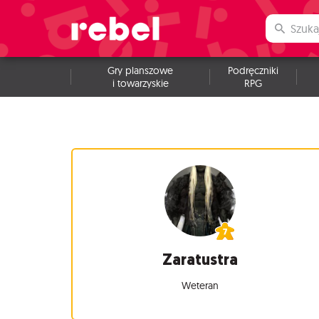
Gry planszowe
Podręczniki
i towarzyskie
RPG
Zaratustra
Weteran