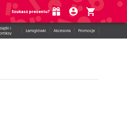
Szukasz prezentu?
siążki i
Łamigłówki
Akcesoria
Promocje
omiksy