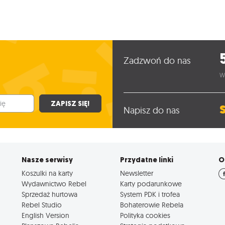
Zadzwoń do nas
W
ZAPISZ SIĘ!
Napisz do nas
Nasze serwisy
Przydatne linki
O
Koszulki na karty
Newsletter
Wydawnictwo Rebel
Karty podarunkowe
Sprzedaż hurtowa
System PDK i trofea
Rebel Studio
Bohaterowie Rebela
English Version
Polityka cookies