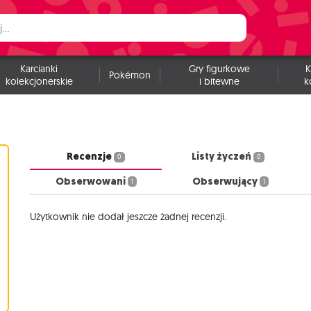
Karcianki
Gry figurkowe
K
Pokémon
kolekcjonerskie
i bitewne
k
Recenzje
Listy życzeń
0
0
Obserwowani
Obserwujący
1
1
Użytkownik nie dodał jeszcze żadnej recenzji.