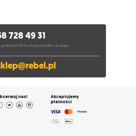
58 728 49 31
 godzinach 10-14 od poniedziałku do piątku
sklep@rebel.pl
bserwuj nas!
Akceptujemy
płatności