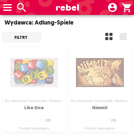
Wydawca: Adlung-Spiele
FILTRY
Gry planszowe i towarzyskie / Rodzinne gry planszowe
Gry planszowe i towarzyskie / Rodzinne gry planszowe
Like
Dice
Nimmit
☆
☆
☆
☆
☆
☆
☆
☆
☆
☆
(
0
)
(
0
)
Produkt niedostępny
Produkt niedostępny