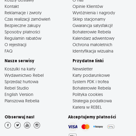
Kontakt
Opinie Klientów
Reklamacje i zwroty
Wyróżnienia i nagrody
Czas realizacji zamówień
Sklep stacjonarny
Bezpieczne zakupy
Gwarancja satysfakcji!
Sposoby płatności
Bohaterowie Rebela
Regulamin rabatów
Kalendarz adwentowy
O rejestracji
Ochrona małoletnich
FAQ
Identyfikacja wizualna
Nasze serwisy
Przydatne linki
Koszulki na karty
Newsletter
Wydawnictwo Rebel
Karty podarunkowe
Sprzedaż hurtowa
System PDK i trofea
Rebel Studio
Bohaterowie Rebela
English Version
Polityka cookies
Planszowa Rebelia
Strategia podatkowa
Kariera w REBEL
Obserwuj nas!
Akceptujemy płatności