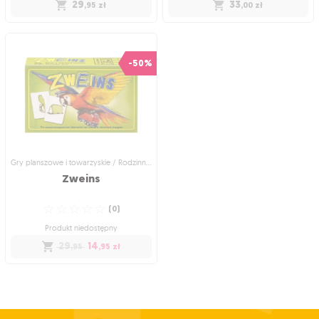
29
33
,95
zł
,00
zł
Gry planszowe i towarzyskie /
Gry planszowe i towarzyskie /
Rodzinne gry planszowe
Rodzinne gry planszowe
Like Dice
Nimmit
-50%
☆
☆
☆
☆
☆
(
0
)
Zbieraj zwierzątka, kto pierwszy ten
lepszy!
Produkt niedostępny
☆
☆
☆
☆
☆
(
0
)
29
,95
zł
Produkt niedostępny
33
,00
zł
Gry planszowe i towarzyskie / Rodzinne gry planszowe
Zweins
☆
☆
☆
☆
☆
(
0
)
Produkt niedostępny
29
14
,95
,95
zł
Gry planszowe i towarzyskie /
Rodzinne gry planszowe
Zweins