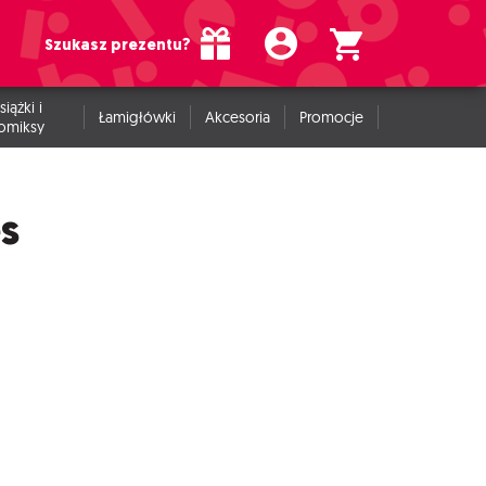
Szukasz prezentu?
siążki i
Łamigłówki
Akcesoria
Promocje
omiksy
s