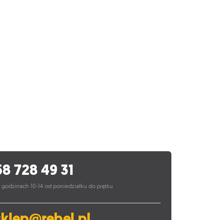
58 728 49 31
 godzinach 10-14 od poniedziałku do piątku
sklep@rebel.pl