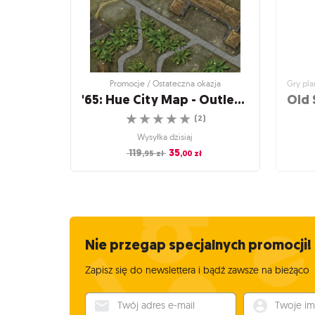
Promocje / Ostateczna okazja
'65: Hue City Map - Outlet (zabrudzone opakowanie)
☆
☆
☆
☆
☆
(
2
)
Wysyłka dzisiaj
119
35
,95
zł
,00
zł
Promocje / Ostateczna okazja
Gry plan
'65: Hue City Map - Outlet
Old 
(zabrudzone opakowanie)
F
Dodatek do gry '65 Squad Level Combat in
Vietnam
Nie przegap specjalnych promocji!
☆
☆
☆
☆
☆
(
2
)
Zapisz się do newslettera i bądź zawsze na bieżąco
Wysyłka dzisiaj
119
35
Twój adres e-mail
Twoje imię
,95
zł
,00
zł