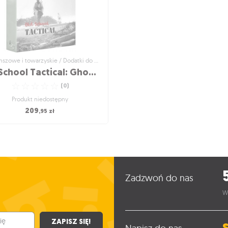
Gry planszowe i towarzyskie / Dodatki do gier
Old School Tactical: Ghost Front - Belgium 1944
☆
☆
☆
☆
☆
(
0
)
Produkt niedostępny
209
,95
zł
szowe i towarzyskie / Dodatki do gier
School Tactical: Ghost
ront - Belgium 1944
Belgia, 1944
☆
☆
☆
☆
☆
Zadzwoń do nas
(
0
)
Produkt niedostępny
W
209
,95
zł
ZAPISZ SIĘ!