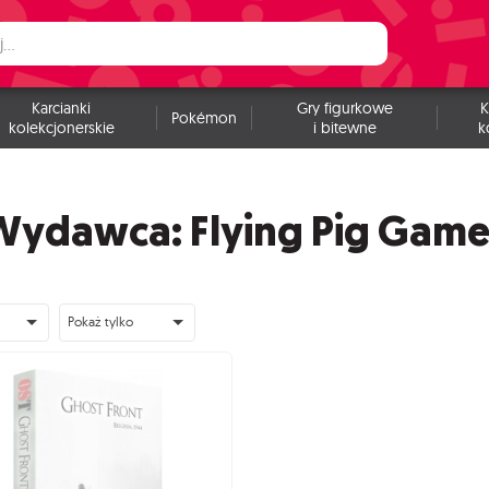
Karcianki
Gry figurkowe
K
Pokémon
kolekcjonerskie
i bitewne
k
Wydawca: Flying Pig Game
Pokaż tylko