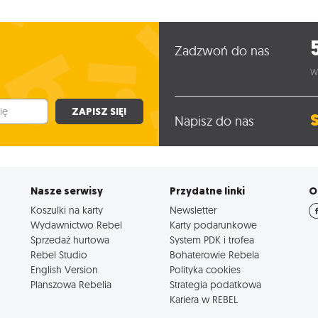
Zadzwoń do nas
W
ZAPISZ SIĘ!
Napisz do nas
Nasze serwisy
Przydatne linki
O
Koszulki na karty
Newsletter
Wydawnictwo Rebel
Karty podarunkowe
Sprzedaż hurtowa
System PDK i trofea
Rebel Studio
Bohaterowie Rebela
English Version
Polityka cookies
Planszowa Rebelia
Strategia podatkowa
Kariera w REBEL