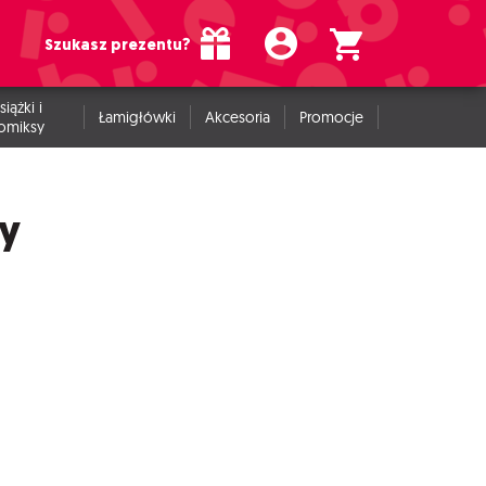
Szukasz prezentu?
siążki i
Łamigłówki
Akcesoria
Promocje
omiksy
y