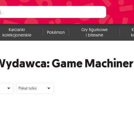
Karcianki
Gry figurkowe
K
Pokémon
kolekcjonerskie
i bitewne
k
Wydawca: Game Machiner
Pokaż tylko