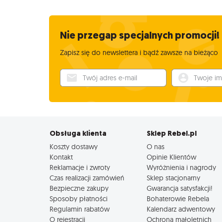
Nie przegap specjalnych promocji!
Zapisz się do newslettera i bądź zawsze na bieżąco
Twój adres e-mail
Twoje imię
Obsługa klienta
Sklep Rebel.pl
Koszty dostawy
O nas
Kontakt
Opinie Klientów
Reklamacje i zwroty
Wyróżnienia i nagrody
Czas realizacji zamówień
Sklep stacjonarny
Bezpieczne zakupy
Gwarancja satysfakcji!
Sposoby płatności
Bohaterowie Rebela
Regulamin rabatów
Kalendarz adwentowy
O rejestracji
Ochrona małoletnich