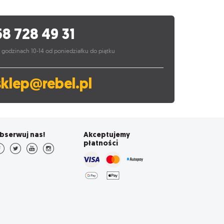
58 728 49 31
 godzinach 10-14 od poniedziałku do piątku
sklep@rebel.pl
bserwuj nas!
Akceptujemy
płatności