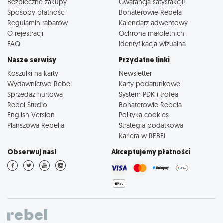
Bezpieczne zakupy
Gwarancja satysfakcji!
Sposoby płatności
Bohaterowie Rebela
Regulamin rabatów
Kalendarz adwentowy
O rejestracji
Ochrona małoletnich
FAQ
Identyfikacja wizualna
Nasze serwisy
Przydatne linki
Koszulki na karty
Newsletter
Wydawnictwo Rebel
Karty podarunkowe
Sprzedaż hurtowa
System PDK i trofea
Rebel Studio
Bohaterowie Rebela
English Version
Polityka cookies
Planszowa Rebelia
Strategia podatkowa
Kariera w REBEL
Obserwuj nas!
Akceptujemy płatności