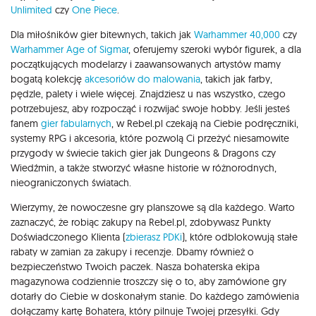
Unlimited
czy
One Piece
.
Dla miłośników gier bitewnych, takich jak
Warhammer 40,000
czy
Warhammer Age of Sigmar
, oferujemy szeroki wybór figurek, a dla
początkujących modelarzy i zaawansowanych artystów mamy
bogatą kolekcję
akcesoriów do malowania
, takich jak farby,
pędzle, palety i wiele więcej. Znajdziesz u nas wszystko, czego
potrzebujesz, aby rozpocząć i rozwijać swoje hobby. Jeśli jesteś
fanem
gier fabularnych
, w Rebel.pl czekają na Ciebie podręczniki,
systemy RPG i akcesoria, które pozwolą Ci przeżyć niesamowite
przygody w świecie takich gier jak Dungeons & Dragons czy
Wiedźmin, a także stworzyć własne historie w różnorodnych,
nieograniczonych światach.
Wierzymy, że nowoczesne gry planszowe są dla każdego. Warto
zaznaczyć, że robiąc zakupy na Rebel.pl, zdobywasz Punkty
Doświadczonego Klienta (
zbierasz PDKi
), które odblokowują stałe
rabaty w zamian za zakupy i recenzje. Dbamy również o
bezpieczeństwo Twoich paczek. Nasza bohaterska ekipa
magazynowa codziennie troszczy się o to, aby zamówione gry
dotarły do Ciebie w doskonałym stanie. Do każdego zamówienia
dołączamy kartę Bohatera, który pilnuje Twojej przesyłki. Gdy