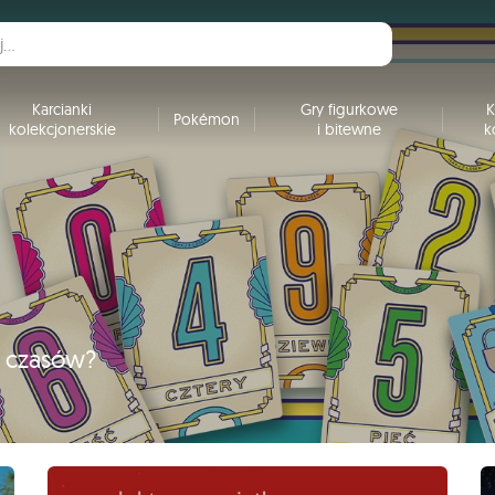
Karcianki
Gry figurkowe
K
Pokémon
kolekcjonerskie
i bitewne
k
h czasów?