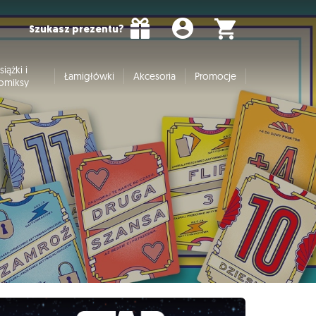
Szukasz prezentu?
siążki i
Łamigłówki
Akcesoria
Promocje
omiksy