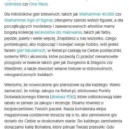
Unlimited
czy
One Piece
.
Dla miłośników gier bitewnych, takich jak
Warhammer 40,000
czy
Warhammer Age of Sigmar
, oferujemy szeroki wybór figurek, a dla
początkujących modelarzy i zaawansowanych artystów mamy
bogatą kolekcję
akcesoriów do malowania
, takich jak farby,
pędzle, palety i wiele więcej. Znajdziesz u nas wszystko, czego
potrzebujesz, aby rozpocząć i rozwijać swoje hobby. Jeśli jesteś
fanem
gier fabularnych
, w Rebel.pl czekają na Ciebie podręczniki,
systemy RPG i akcesoria, które pozwolą Ci przeżyć niesamowite
przygody w świecie takich gier jak Dungeons & Dragons czy
Wiedźmin, a także stworzyć własne historie w różnorodnych,
nieograniczonych światach.
Wierzymy, że nowoczesne gry planszowe są dla każdego. Warto
zaznaczyć, że robiąc zakupy na Rebel.pl, zdobywasz Punkty
Doświadczonego Klienta (
zbierasz PDKi
), które odblokowują stałe
rabaty w zamian za zakupy i recenzje. Dbamy również o
bezpieczeństwo Twoich paczek. Nasza bohaterska ekipa
magazynowa codziennie troszczy się o to, aby zamówione gry
dotarły do Ciebie w doskonałym stanie. Do każdego zamówienia
dołączamy kartę Bohatera, który pilnuje Twojej przesyłki. Gdy