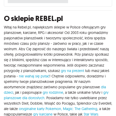
O sklepie REBEL.pl
Witaj na Rebel.pl, największym sklepie w Polsce oferującym gry
planszowe, karciane, RPG i akcesoria! Od 2003 roku gromadzimy
pasjonatów planszówek i tworzymy społeczność, która spędza
mnóstwo czasu przy planszy - zarówno w pracy, jak i w czasie
wolnym. Aby Cię zaprosić do naszego świata i przedstawić naszą
ofertę, przygotowaliśmy krótki przewodnik. Przy planszy spotkasz
się z bliskimi, spędzisz czas w interesujący i interaktywny sposób,
tworząc niezapomniane wspomnienia. Jeśli dopiero zaczynasz
przygodę z planszówkami, szukasz
gry na prezent
lub masz jakieś
pytania -
nie wahaj się pytać
! Chętnie odpowiemy, doradzimy i
spełnimy twoje planszówkowe pragnienia. W naszym
asortymencie znajdziesz zarówno popularne gry planszowe
dla
dzieci
, jak i pasjonujące
gry rodzinne
, a także unikalne tytuły i
gry
planszowe dla dorosłych
. Posiadamy nie tylko uwielbiane przez
wszystkich Dixit, Dobble, Wsiąść do Pociągu, Splendor czy Everdell,
ale także
oryginalne karty Pokemon,
Magic: The Gathering
, a także
najpopularniejsze
gry karciane
w Polsce, takie jak
Star Wars: