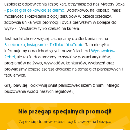
uzbierasz odpowiednią liczbę kart, otrzymasz od nas Mystery Boxa
-
pakiet gier całkowicie za darmo
. Dodatkowo, na Rebel.pl masz
możliwość skorzystania z opcji zakupów w przedsprzedaży,
zdobycia unikalnych promocji i bycia pierwszym w kolejce do
wysyłki. Wystarczy tylko czekać na kuriera.
Jeśli nadal chcesz więcej, zachęcamy do śledzenia nas na
Facebooku
,
Instagramie
,
TikToku
i
YouTubie
. Tam nie tylko
informujemy o nadchodzących nowościach od
Wydawnictwa
Rebel
, ale także dostarczamy rozrywki w postaci artykułów,
programów na żywo, wywiadów, konkursów, wydarzeń oraz
prowadzimy jeszcze szerszą dyskusję na temat gier planszowych i
fabularnych.
Graj, baw się i odkrywaj świat planszówek razem z nami. Miłego
buszowania wśród naszych regałów! :)
Nie przegap specjalnych promocji!
Zapisz się do newslettera i bądź zawsze na bieżąco