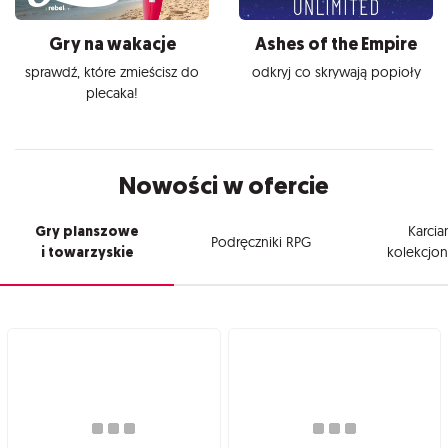
Gry na wakacje
Ashes of the Empire
sprawdź, które zmieścisz do
odkryj co skrywają popioły
plecaka!
Nowości w ofercie
Gry planszowe
Karcia
Podręczniki RPG
i towarzyskie
kolekcjon