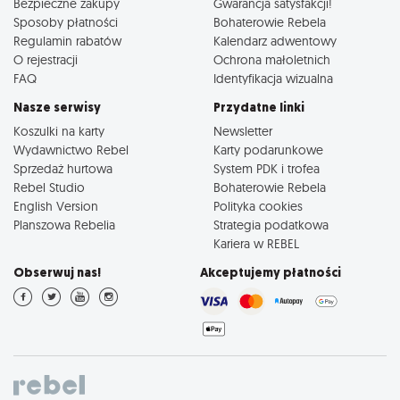
Bezpieczne zakupy
Gwarancja satysfakcji!
Sposoby płatności
Bohaterowie Rebela
Regulamin rabatów
Kalendarz adwentowy
O rejestracji
Ochrona małoletnich
FAQ
Identyfikacja wizualna
Nasze serwisy
Przydatne linki
Koszulki na karty
Newsletter
Wydawnictwo Rebel
Karty podarunkowe
Sprzedaż hurtowa
System PDK i trofea
Rebel Studio
Bohaterowie Rebela
English Version
Polityka cookies
Planszowa Rebelia
Strategia podatkowa
Kariera w REBEL
Obserwuj nas!
Akceptujemy płatności