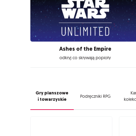
Ashes of the Empire
odkryj co skrywają popioły
Gry planszowe
Kar
Podręczniki RPG
i towarzyskie
kolekc