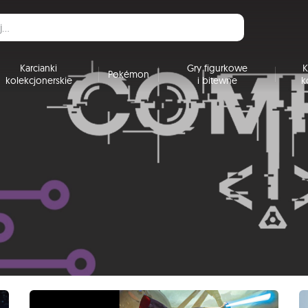
Karcianki
Gry figurkowe
K
Pokémon
kolekcjonerskie
i bitewne
k