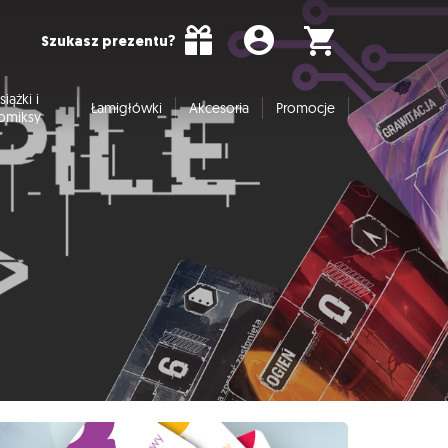
Szukasz prezentu?
siążki i
Łamigłówki
Akcesoria
Promocje
omiksy