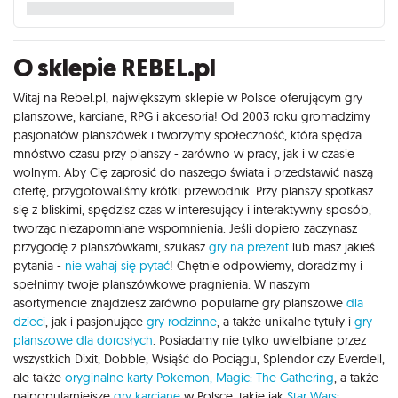
O sklepie REBEL.pl
Witaj na Rebel.pl, największym sklepie w Polsce oferującym gry
planszowe, karciane, RPG i akcesoria! Od 2003 roku gromadzimy
pasjonatów planszówek i tworzymy społeczność, która spędza
mnóstwo czasu przy planszy - zarówno w pracy, jak i w czasie
wolnym. Aby Cię zaprosić do naszego świata i przedstawić naszą
ofertę, przygotowaliśmy krótki przewodnik. Przy planszy spotkasz
się z bliskimi, spędzisz czas w interesujący i interaktywny sposób,
tworząc niezapomniane wspomnienia. Jeśli dopiero zaczynasz
przygodę z planszówkami, szukasz
gry na prezent
lub masz jakieś
pytania -
nie wahaj się pytać
! Chętnie odpowiemy, doradzimy i
spełnimy twoje planszówkowe pragnienia. W naszym
asortymencie znajdziesz zarówno popularne gry planszowe
dla
dzieci
, jak i pasjonujące
gry rodzinne
, a także unikalne tytuły i
gry
planszowe dla dorosłych
. Posiadamy nie tylko uwielbiane przez
wszystkich Dixit, Dobble, Wsiąść do Pociągu, Splendor czy Everdell,
ale także
oryginalne karty Pokemon,
Magic: The Gathering
, a także
najpopularniejsze
gry karciane
w Polsce, takie jak
Star Wars: