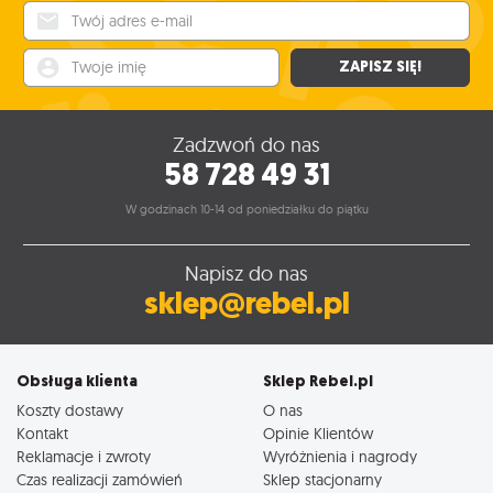
Twój adres e-mail
Twoje imię
ZAPISZ SIĘ!
Zadzwoń do nas
58 728 49 31
W godzinach 10-14 od poniedziałku do piątku
Napisz do nas
sklep@rebel.pl
Obsługa klienta
Sklep Rebel.pl
Koszty dostawy
O nas
Kontakt
Opinie Klientów
Reklamacje i zwroty
Wyróżnienia i nagrody
Czas realizacji zamówień
Sklep stacjonarny