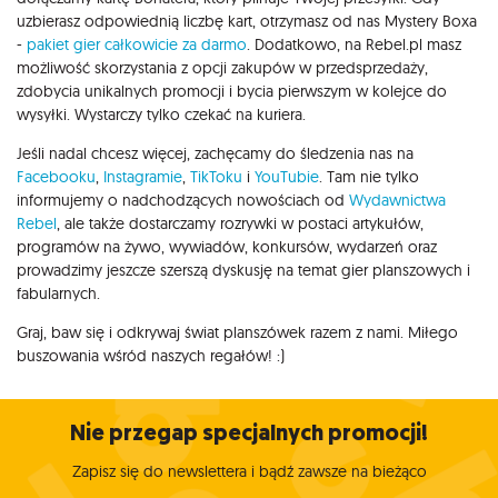
uzbierasz odpowiednią liczbę kart, otrzymasz od nas Mystery Boxa
-
pakiet gier całkowicie za darmo
. Dodatkowo, na Rebel.pl masz
możliwość skorzystania z opcji zakupów w przedsprzedaży,
zdobycia unikalnych promocji i bycia pierwszym w kolejce do
wysyłki. Wystarczy tylko czekać na kuriera.
Jeśli nadal chcesz więcej, zachęcamy do śledzenia nas na
Facebooku
,
Instagramie
,
TikToku
i
YouTubie
. Tam nie tylko
informujemy o nadchodzących nowościach od
Wydawnictwa
Rebel
, ale także dostarczamy rozrywki w postaci artykułów,
programów na żywo, wywiadów, konkursów, wydarzeń oraz
prowadzimy jeszcze szerszą dyskusję na temat gier planszowych i
fabularnych.
Graj, baw się i odkrywaj świat planszówek razem z nami. Miłego
buszowania wśród naszych regałów! :)
Nie przegap specjalnych promocji!
Zapisz się do newslettera i bądź zawsze na bieżąco