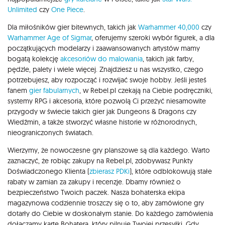
Unlimited
czy
One Piece
.
Dla miłośników gier bitewnych, takich jak
Warhammer 40,000
czy
Warhammer Age of Sigmar
, oferujemy szeroki wybór figurek, a dla
początkujących modelarzy i zaawansowanych artystów mamy
bogatą kolekcję
akcesoriów do malowania
, takich jak farby,
pędzle, palety i wiele więcej. Znajdziesz u nas wszystko, czego
potrzebujesz, aby rozpocząć i rozwijać swoje hobby. Jeśli jesteś
fanem
gier fabularnych
, w Rebel.pl czekają na Ciebie podręczniki,
systemy RPG i akcesoria, które pozwolą Ci przeżyć niesamowite
przygody w świecie takich gier jak Dungeons & Dragons czy
Wiedźmin, a także stworzyć własne historie w różnorodnych,
nieograniczonych światach.
Wierzymy, że nowoczesne gry planszowe są dla każdego. Warto
zaznaczyć, że robiąc zakupy na Rebel.pl, zdobywasz Punkty
Doświadczonego Klienta (
zbierasz PDKi
), które odblokowują stałe
rabaty w zamian za zakupy i recenzje. Dbamy również o
bezpieczeństwo Twoich paczek. Nasza bohaterska ekipa
magazynowa codziennie troszczy się o to, aby zamówione gry
dotarły do Ciebie w doskonałym stanie. Do każdego zamówienia
dołączamy kartę Bohatera, który pilnuje Twojej przesyłki. Gdy