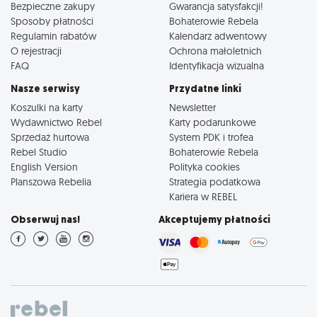
Bezpieczne zakupy
Gwarancja satysfakcji!
Sposoby płatności
Bohaterowie Rebela
Regulamin rabatów
Kalendarz adwentowy
O rejestracji
Ochrona małoletnich
FAQ
Identyfikacja wizualna
Nasze serwisy
Przydatne linki
Koszulki na karty
Newsletter
Wydawnictwo Rebel
Karty podarunkowe
Sprzedaż hurtowa
System PDK i trofea
Rebel Studio
Bohaterowie Rebela
English Version
Polityka cookies
Planszowa Rebelia
Strategia podatkowa
Kariera w REBEL
Obserwuj nas!
Akceptujemy płatności