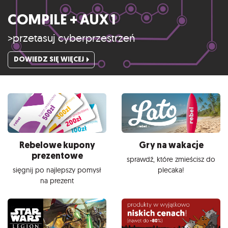
COMPILE + AUX 1
>przetasuj cyberprzestrzeń
DOWIEDZ SIĘ WIĘCEJ
Rebelowe kupony
Gry na wakacje
prezentowe
sprawdź, które zmieścisz do
sięgnij po najlepszy pomysł
plecaka!
na prezent