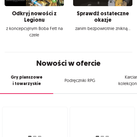
Odkryj nowości z
Sprawdź ostateczne
Legionu
okazje
z koncepcyjnym Boba Fett na
zanim bezpowrotnie znikną...
czele
Nowości w ofercie
Gry planszowe
Karcia
Podręczniki RPG
i towarzyskie
kolekcjon