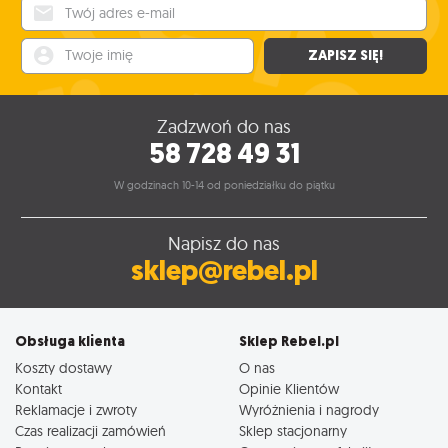
Twój adres e-mail
Twoje imię
ZAPISZ SIĘ!
Zadzwoń do nas
58 728 49 31
W godzinach 10-14 od poniedziałku do piątku
Napisz do nas
sklep@rebel.pl
Obsługa klienta
Sklep Rebel.pl
Koszty dostawy
O nas
Kontakt
Opinie Klientów
Reklamacje i zwroty
Wyróżnienia i nagrody
Czas realizacji zamówień
Sklep stacjonarny