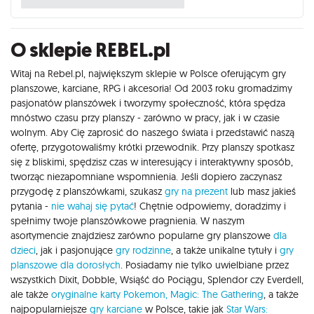
O sklepie REBEL.pl
Witaj na Rebel.pl, największym sklepie w Polsce oferującym gry
planszowe, karciane, RPG i akcesoria! Od 2003 roku gromadzimy
pasjonatów planszówek i tworzymy społeczność, która spędza
mnóstwo czasu przy planszy - zarówno w pracy, jak i w czasie
wolnym. Aby Cię zaprosić do naszego świata i przedstawić naszą
ofertę, przygotowaliśmy krótki przewodnik. Przy planszy spotkasz
się z bliskimi, spędzisz czas w interesujący i interaktywny sposób,
tworząc niezapomniane wspomnienia. Jeśli dopiero zaczynasz
przygodę z planszówkami, szukasz
gry na prezent
lub masz jakieś
pytania -
nie wahaj się pytać
! Chętnie odpowiemy, doradzimy i
spełnimy twoje planszówkowe pragnienia. W naszym
asortymencie znajdziesz zarówno popularne gry planszowe
dla
dzieci
, jak i pasjonujące
gry rodzinne
, a także unikalne tytuły i
gry
planszowe dla dorosłych
. Posiadamy nie tylko uwielbiane przez
wszystkich Dixit, Dobble, Wsiąść do Pociągu, Splendor czy Everdell,
ale także
oryginalne karty Pokemon,
Magic: The Gathering
, a także
najpopularniejsze
gry karciane
w Polsce, takie jak
Star Wars: