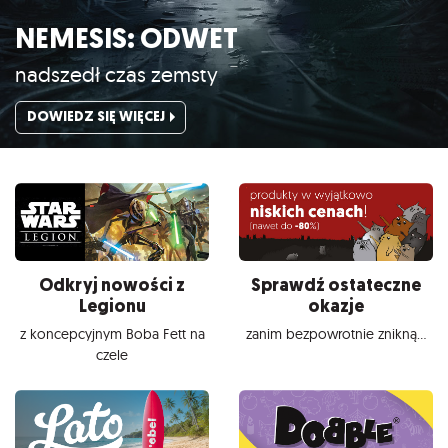
NEMESIS: ODWET
nadszedł czas zemsty
DOWIEDZ SIĘ WIĘCEJ
Odkryj nowości z
Sprawdź ostateczne
Legionu
okazje
z koncepcyjnym Boba Fett na
zanim bezpowrotnie znikną...
czele