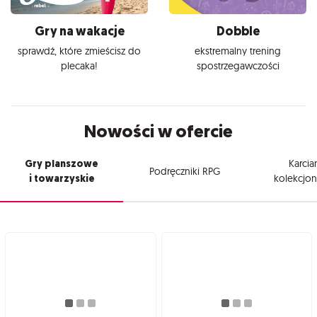
Gry na wakacje
Dobble
sprawdź, które zmieścisz do
ekstremalny trening
plecaka!
spostrzegawczości
Nowości w ofercie
Gry planszowe
Karcia
Podręczniki RPG
i towarzyskie
kolekcjon