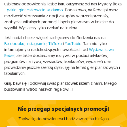
uzbierasz odpowiednią liczbę kart, otrzymasz od nas Mystery Boxa
-
pakiet gier całkowicie za darmo
. Dodatkowo, na Rebel.pl masz
możliwość skorzystania z opcji zakupów w przedsprzedaży,
zdobycia unikalnych promocji i bycia pierwszym w kolejce do
wysyłki. Wystarczy tylko czekać na kuriera.
Jeśli nadal chcesz więcej, zachęcamy do śledzenia nas na
Facebooku
,
Instagramie
,
TikToku
i
YouTubie
. Tam nie tylko
informujemy o nadchodzących nowościach od
Wydawnictwa
Rebel
, ale także dostarczamy rozrywki w postaci artykułów,
programów na żywo, wywiadów, konkursów, wydarzeń oraz
prowadzimy jeszcze szerszą dyskusję na temat gier planszowych i
fabularnych.
Graj, baw się i odkrywaj świat planszówek razem z nami. Miłego
buszowania wśród naszych regałów! :)
Nie przegap specjalnych promocji!
Zapisz się do newslettera i bądź zawsze na bieżąco