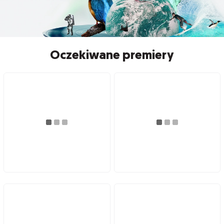
Oczekiwane premiery