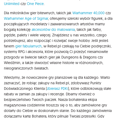
Unlimited
czy
One Piece
.
Dla miłośników gier bitewnych, takich jak
Warhammer 40,000
czy
Warhammer Age of Sigmar
, oferujemy szeroki wybór figurek, a dla
początkujących modelarzy i zaawansowanych artystów mamy
bogatą kolekcję
akcesoriów do malowania
, takich jak farby,
pędzle, palety i wiele więcej. Znajdziesz u nas wszystko, czego
potrzebujesz, aby rozpocząć i rozwijać swoje hobby. Jeśli jesteś
fanem
gier fabularnych
, w Rebel.pl czekają na Ciebie podręczniki,
systemy RPG i akcesoria, które pozwolą Ci przeżyć niesamowite
przygody w świecie takich gier jak Dungeons & Dragons czy
Wiedźmin, a także stworzyć własne historie w różnorodnych,
nieograniczonych światach.
Wierzymy, że nowoczesne gry planszowe są dla każdego. Warto
zaznaczyć, że robiąc zakupy na Rebel.pl, zdobywasz Punkty
Doświadczonego Klienta (
zbierasz PDKi
), które odblokowują stałe
rabaty w zamian za zakupy i recenzje. Dbamy również o
bezpieczeństwo Twoich paczek. Nasza bohaterska ekipa
magazynowa codziennie troszczy się o to, aby zamówione gry
dotarły do Ciebie w doskonałym stanie. Do każdego zamówienia
dołączamy kartę Bohatera, który pilnuje Twojej przesyłki. Gdy