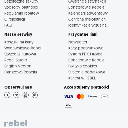
Bezpieczne zakupy
Gwarancja satysfakcji!
Sposoby płatności
Bohaterowie Rebela
Regulamin rabatów
Kalendarz adwentowy
O rejestracji
Ochrona małoletnich
FAQ
Identyfikacja wizualna
Nasze serwisy
Przydatne linki
Koszulki na karty
Newsletter
Wydawnictwo Rebel
Karty podarunkowe
Sprzedaż hurtowa
System PDK i trofea
Rebel Studio
Bohaterowie Rebela
English Version
Polityka cookies
Planszowa Rebelia
Strategia podatkowa
Kariera w REBEL
Obserwuj nas!
Akceptujemy płatności