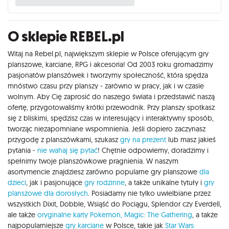
O sklepie REBEL.pl
Witaj na Rebel.pl, największym sklepie w Polsce oferującym gry
planszowe, karciane, RPG i akcesoria! Od 2003 roku gromadzimy
pasjonatów planszówek i tworzymy społeczność, która spędza
mnóstwo czasu przy planszy - zarówno w pracy, jak i w czasie
wolnym. Aby Cię zaprosić do naszego świata i przedstawić naszą
ofertę, przygotowaliśmy krótki przewodnik. Przy planszy spotkasz
się z bliskimi, spędzisz czas w interesujący i interaktywny sposób,
tworząc niezapomniane wspomnienia. Jeśli dopiero zaczynasz
przygodę z planszówkami, szukasz
gry na prezent
lub masz jakieś
pytania -
nie wahaj się pytać
! Chętnie odpowiemy, doradzimy i
spełnimy twoje planszówkowe pragnienia. W naszym
asortymencie znajdziesz zarówno popularne gry planszowe
dla
dzieci
, jak i pasjonujące
gry rodzinne
, a także unikalne tytuły i
gry
planszowe dla dorosłych
. Posiadamy nie tylko uwielbiane przez
wszystkich Dixit, Dobble, Wsiąść do Pociągu, Splendor czy Everdell,
ale także
oryginalne karty Pokemon,
Magic: The Gathering
, a także
najpopularniejsze
gry karciane
w Polsce, takie jak
Star Wars: