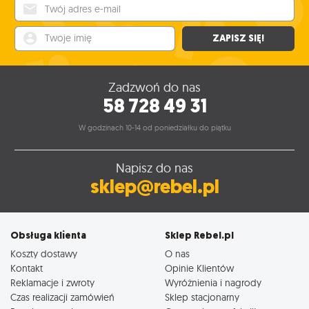
Twój adres e-mail
Twoje imię
ZAPISZ SIĘ!
Zadzwoń do nas
58 728 49 31
W godzinach 10-14 od poniedziałku do piątku
Napisz do nas
sklep@rebel.pl
Obsługa klienta
Sklep Rebel.pl
Koszty dostawy
O nas
Kontakt
Opinie Klientów
Reklamacje i zwroty
Wyróżnienia i nagrody
Czas realizacji zamówień
Sklep stacjonarny