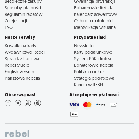
Bezpieczne zakupy
Gwarancja satysfakcji!
Sposoby płatności
Bohaterowie Rebela
Regulamin rabatów
Kalendarz adwentowy
O rejestracji
Ochrona małoletnich
FAQ
Identyfikacja wizualna
Nasze serwisy
Przydatne linki
Koszulki na karty
Newsletter
Wydawnictwo Rebel
Karty podarunkowe
Sprzedaż hurtowa
System PDK i trofea
Rebel Studio
Bohaterowie Rebela
English Version
Polityka cookies
Planszowa Rebelia
Strategia podatkowa
Kariera w REBEL
Obserwuj nas!
Akceptujemy płatności