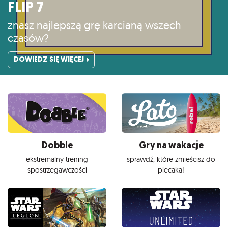
FLIP 7
znasz najlepszą grę karcianą wszech
czasów?
DOWIEDZ SIĘ WIĘCEJ
Dobble
Gry na wakacje
ekstremalny trening
sprawdź, które zmieścisz do
spostrzegawczości
plecaka!