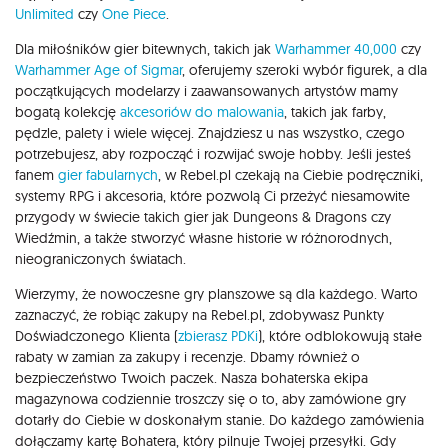
Unlimited
czy
One Piece
.
Dla miłośników gier bitewnych, takich jak
Warhammer 40,000
czy
Warhammer Age of Sigmar
, oferujemy szeroki wybór figurek, a dla
początkujących modelarzy i zaawansowanych artystów mamy
bogatą kolekcję
akcesoriów do malowania
, takich jak farby,
pędzle, palety i wiele więcej. Znajdziesz u nas wszystko, czego
potrzebujesz, aby rozpocząć i rozwijać swoje hobby. Jeśli jesteś
fanem
gier fabularnych
, w Rebel.pl czekają na Ciebie podręczniki,
systemy RPG i akcesoria, które pozwolą Ci przeżyć niesamowite
przygody w świecie takich gier jak Dungeons & Dragons czy
Wiedźmin, a także stworzyć własne historie w różnorodnych,
nieograniczonych światach.
Wierzymy, że nowoczesne gry planszowe są dla każdego. Warto
zaznaczyć, że robiąc zakupy na Rebel.pl, zdobywasz Punkty
Doświadczonego Klienta (
zbierasz PDKi
), które odblokowują stałe
rabaty w zamian za zakupy i recenzje. Dbamy również o
bezpieczeństwo Twoich paczek. Nasza bohaterska ekipa
magazynowa codziennie troszczy się o to, aby zamówione gry
dotarły do Ciebie w doskonałym stanie. Do każdego zamówienia
dołączamy kartę Bohatera, który pilnuje Twojej przesyłki. Gdy