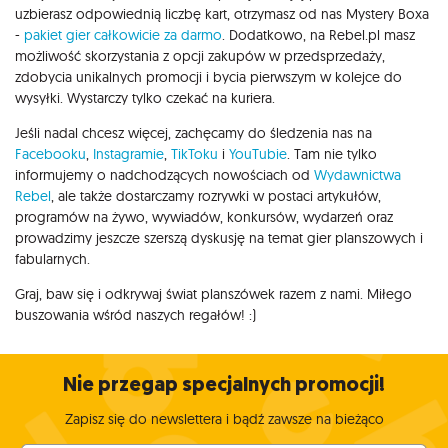
uzbierasz odpowiednią liczbę kart, otrzymasz od nas Mystery Boxa
-
pakiet gier całkowicie za darmo
. Dodatkowo, na Rebel.pl masz
możliwość skorzystania z opcji zakupów w przedsprzedaży,
zdobycia unikalnych promocji i bycia pierwszym w kolejce do
wysyłki. Wystarczy tylko czekać na kuriera.
Jeśli nadal chcesz więcej, zachęcamy do śledzenia nas na
Facebooku
,
Instagramie
,
TikToku
i
YouTubie
. Tam nie tylko
informujemy o nadchodzących nowościach od
Wydawnictwa
Rebel
, ale także dostarczamy rozrywki w postaci artykułów,
programów na żywo, wywiadów, konkursów, wydarzeń oraz
prowadzimy jeszcze szerszą dyskusję na temat gier planszowych i
fabularnych.
Graj, baw się i odkrywaj świat planszówek razem z nami. Miłego
buszowania wśród naszych regałów! :)
Nie przegap specjalnych promocji!
Zapisz się do newslettera i bądź zawsze na bieżąco