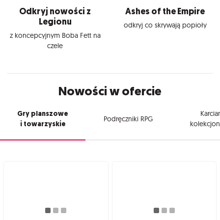
Odkryj nowości z
Ashes of the Empire
Legionu
odkryj co skrywają popioły
z koncepcyjnym Boba Fett na
czele
Nowości w ofercie
Gry planszowe
Karcia
Podręczniki RPG
i towarzyskie
kolekcjon