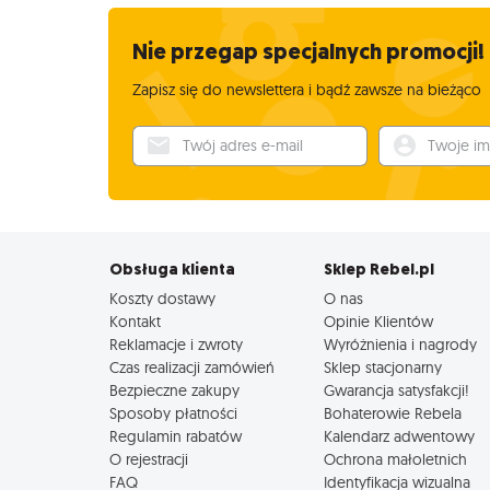
Nie przegap specjalnych promocji!
Zapisz się do newslettera i bądź zawsze na bieżąco
Twój adres e-mail
Twoje imię
Obsługa klienta
Sklep Rebel.pl
Koszty dostawy
O nas
Kontakt
Opinie Klientów
Reklamacje i zwroty
Wyróżnienia i nagrody
Czas realizacji zamówień
Sklep stacjonarny
Bezpieczne zakupy
Gwarancja satysfakcji!
Sposoby płatności
Bohaterowie Rebela
Regulamin rabatów
Kalendarz adwentowy
O rejestracji
Ochrona małoletnich
FAQ
Identyfikacja wizualna