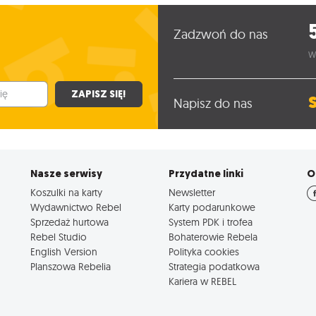
Zadzwoń do nas
W
ZAPISZ SIĘ!
Napisz do nas
Nasze serwisy
Przydatne linki
O
Koszulki na karty
Newsletter
Wydawnictwo Rebel
Karty podarunkowe
Sprzedaż hurtowa
System PDK i trofea
Rebel Studio
Bohaterowie Rebela
English Version
Polityka cookies
Planszowa Rebelia
Strategia podatkowa
Kariera w REBEL