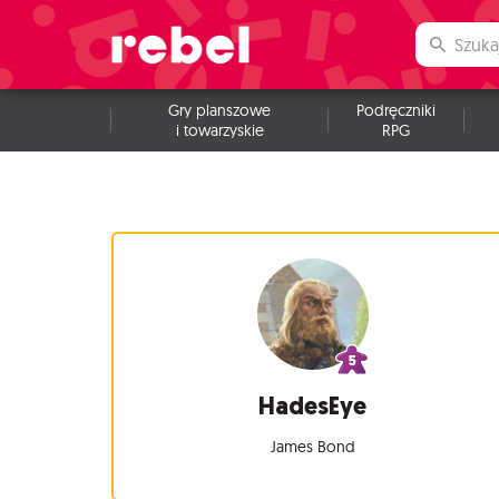
Gry planszowe
Podręczniki
i towarzyskie
RPG
HadesEye
James Bond