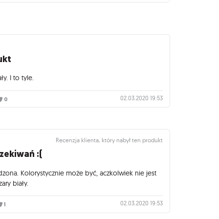
ukt
y. I to tyle.
02.03.2020 19:53
0
Recenzja klienta, który nabył ten produkt
zekiwań :(
dzona. Kolorystycznie może być, aczkolwiek nie jest
zary biały.
02.03.2020 19:53
1