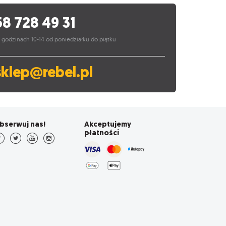
58 728 49 31
 godzinach 10-14 od poniedziałku do piątku
sklep@rebel.pl
bserwuj nas!
Akceptujemy
płatności