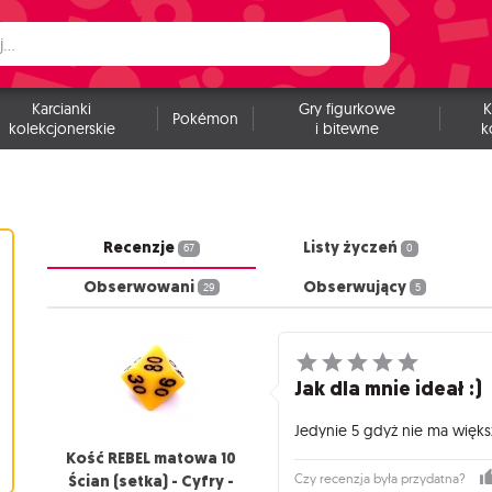
Karcianki
Gry figurkowe
K
Pokémon
kolekcjonerskie
i bitewne
k
Recenzje
Listy życzeń
67
0
Obserwowani
Obserwujący
29
5
Jak dla mnie ideał :)
Jedynie 5 gdyż nie ma większ
Kość REBEL matowa 10
Ścian (setka) - Cyfry -
Czy recenzja była przydatna?