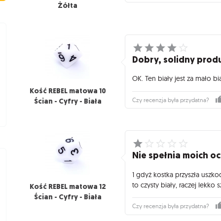
Żółta
Dobry, solidny prod
OK. Ten biały jest za mało biał
Kość REBEL matowa 10
Ścian - Cyfry - Biała
Czy recenzja była przydatna?
Nie spełnia moich oc
1 gdyż kostka przyszła uszko
to czysty biały, raczej lekko s
Kość REBEL matowa 12
Ścian - Cyfry - Biała
Czy recenzja była przydatna?