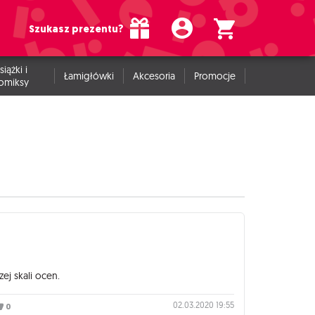
Szukasz prezentu?
siążki i
Łamigłówki
Akcesoria
Promocje
omiksy
ej skali ocen.
02.03.2020 19:55
0