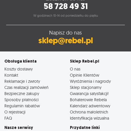
58 728 49 31
W godzinach 10-14 od poniedziałku do piątku
Napisz do nas
sklep@rebel.pl
Obsługa klienta
Sklep Rebel.pl
Koszty dostawy
O nas
Kontakt
Opinie Klientów
Reklamacje i zwroty
Wyróżnienia i nagrody
Czas realizacji zamówień
Sklep stacjonarny
Bezpieczne zakupy
Gwarancja satysfakcji!
Sposoby płatności
Bohaterowie Rebela
Regulamin rabatów
Kalendarz adwentowy
O rejestracji
Ochrona małoletnich
FAQ
Identyfikacja wizualna
Nasze serwisy
Przydatne linki