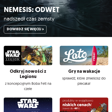
NEMESIS: ODWET
nadszedł czas zemsty
DOWIEDZ SIĘ WIĘCEJ
Odkryj nowości z
Gry na wakacje
Legionu
sprawdź, które zmieścisz do
z koncepcyjnym Boba Fett na
plecaka!
czele