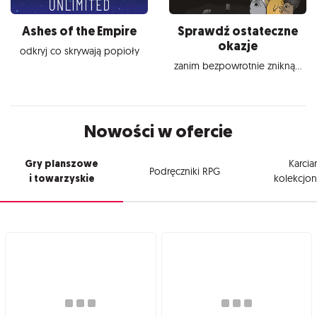
Ashes of the Empire
Sprawdź ostateczne
okazje
odkryj co skrywają popioły
zanim bezpowrotnie znikną...
Nowości w ofercie
Gry planszowe
Karcia
Podręczniki RPG
i towarzyskie
kolekcjon