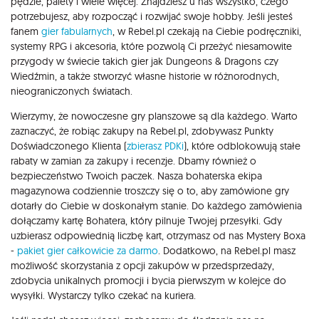
pędzle, palety i wiele więcej. Znajdziesz u nas wszystko, czego
potrzebujesz, aby rozpocząć i rozwijać swoje hobby. Jeśli jesteś
fanem
gier fabularnych
, w Rebel.pl czekają na Ciebie podręczniki,
systemy RPG i akcesoria, które pozwolą Ci przeżyć niesamowite
przygody w świecie takich gier jak Dungeons & Dragons czy
Wiedźmin, a także stworzyć własne historie w różnorodnych,
nieograniczonych światach.
Wierzymy, że nowoczesne gry planszowe są dla każdego. Warto
zaznaczyć, że robiąc zakupy na Rebel.pl, zdobywasz Punkty
Doświadczonego Klienta (
zbierasz PDKi
), które odblokowują stałe
rabaty w zamian za zakupy i recenzje. Dbamy również o
bezpieczeństwo Twoich paczek. Nasza bohaterska ekipa
magazynowa codziennie troszczy się o to, aby zamówione gry
dotarły do Ciebie w doskonałym stanie. Do każdego zamówienia
dołączamy kartę Bohatera, który pilnuje Twojej przesyłki. Gdy
uzbierasz odpowiednią liczbę kart, otrzymasz od nas Mystery Boxa
-
pakiet gier całkowicie za darmo
. Dodatkowo, na Rebel.pl masz
możliwość skorzystania z opcji zakupów w przedsprzedaży,
zdobycia unikalnych promocji i bycia pierwszym w kolejce do
wysyłki. Wystarczy tylko czekać na kuriera.