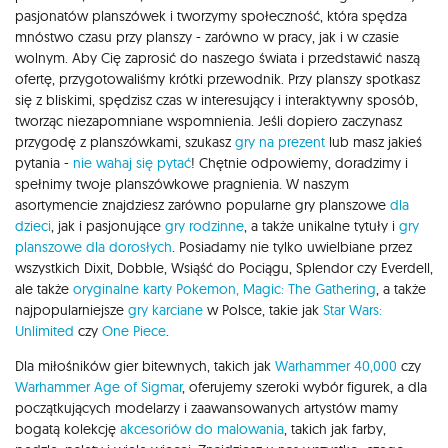
pasjonatów planszówek i tworzymy społeczność, która spędza
mnóstwo czasu przy planszy - zarówno w pracy, jak i w czasie
wolnym. Aby Cię zaprosić do naszego świata i przedstawić naszą
ofertę, przygotowaliśmy krótki przewodnik. Przy planszy spotkasz
się z bliskimi, spędzisz czas w interesujący i interaktywny sposób,
tworząc niezapomniane wspomnienia. Jeśli dopiero zaczynasz
przygodę z planszówkami, szukasz
gry na prezent
lub masz jakieś
pytania -
nie wahaj się pytać
! Chętnie odpowiemy, doradzimy i
spełnimy twoje planszówkowe pragnienia. W naszym
asortymencie znajdziesz zarówno popularne gry planszowe
dla
dzieci
, jak i pasjonujące
gry rodzinne
, a także unikalne tytuły i
gry
planszowe dla dorosłych
. Posiadamy nie tylko uwielbiane przez
wszystkich Dixit, Dobble, Wsiąść do Pociągu, Splendor czy Everdell,
ale także
oryginalne karty Pokemon,
Magic: The Gathering
, a także
najpopularniejsze
gry karciane
w Polsce, takie jak
Star Wars:
Unlimited
czy
One Piece
.
Dla miłośników gier bitewnych, takich jak
Warhammer 40,000
czy
Warhammer Age of Sigmar
, oferujemy szeroki wybór figurek, a dla
początkujących modelarzy i zaawansowanych artystów mamy
bogatą kolekcję
akcesoriów do malowania
, takich jak farby,