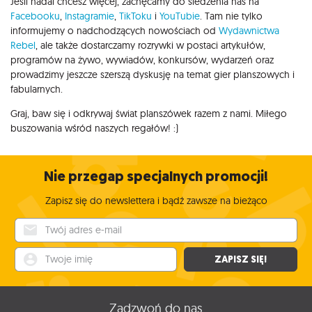
Jeśli nadal chcesz więcej, zachęcamy do śledzenia nas na
Facebooku
,
Instagramie
,
TikToku
i
YouTubie
. Tam nie tylko
informujemy o nadchodzących nowościach od
Wydawnictwa
Rebel
, ale także dostarczamy rozrywki w postaci artykułów,
programów na żywo, wywiadów, konkursów, wydarzeń oraz
prowadzimy jeszcze szerszą dyskusję na temat gier planszowych i
fabularnych.
Graj, baw się i odkrywaj świat planszówek razem z nami. Miłego
buszowania wśród naszych regałów! :)
Nie przegap specjalnych promocji!
Zapisz się do newslettera i bądź zawsze na bieżąco
Twój adres e-mail
Twoje imię
ZAPISZ SIĘ!
Zadzwoń do nas