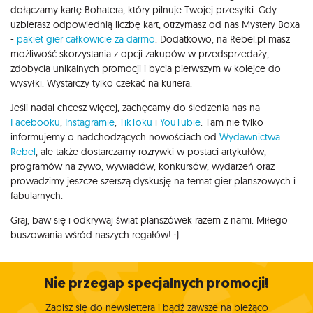
dołączamy kartę Bohatera, który pilnuje Twojej przesyłki. Gdy
uzbierasz odpowiednią liczbę kart, otrzymasz od nas Mystery Boxa
-
pakiet gier całkowicie za darmo
. Dodatkowo, na Rebel.pl masz
możliwość skorzystania z opcji zakupów w przedsprzedaży,
zdobycia unikalnych promocji i bycia pierwszym w kolejce do
wysyłki. Wystarczy tylko czekać na kuriera.
Jeśli nadal chcesz więcej, zachęcamy do śledzenia nas na
Facebooku
,
Instagramie
,
TikToku
i
YouTubie
. Tam nie tylko
informujemy o nadchodzących nowościach od
Wydawnictwa
Rebel
, ale także dostarczamy rozrywki w postaci artykułów,
programów na żywo, wywiadów, konkursów, wydarzeń oraz
prowadzimy jeszcze szerszą dyskusję na temat gier planszowych i
fabularnych.
Graj, baw się i odkrywaj świat planszówek razem z nami. Miłego
buszowania wśród naszych regałów! :)
Nie przegap specjalnych promocji!
Zapisz się do newslettera i bądź zawsze na bieżąco