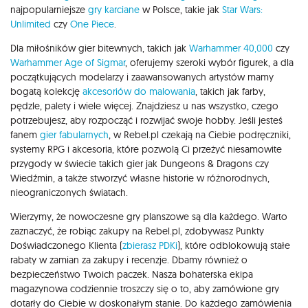
najpopularniejsze
gry karciane
w Polsce, takie jak
Star Wars:
Unlimited
czy
One Piece
.
Dla miłośników gier bitewnych, takich jak
Warhammer 40,000
czy
Warhammer Age of Sigmar
, oferujemy szeroki wybór figurek, a dla
początkujących modelarzy i zaawansowanych artystów mamy
bogatą kolekcję
akcesoriów do malowania
, takich jak farby,
pędzle, palety i wiele więcej. Znajdziesz u nas wszystko, czego
potrzebujesz, aby rozpocząć i rozwijać swoje hobby. Jeśli jesteś
fanem
gier fabularnych
, w Rebel.pl czekają na Ciebie podręczniki,
systemy RPG i akcesoria, które pozwolą Ci przeżyć niesamowite
przygody w świecie takich gier jak Dungeons & Dragons czy
Wiedźmin, a także stworzyć własne historie w różnorodnych,
nieograniczonych światach.
Wierzymy, że nowoczesne gry planszowe są dla każdego. Warto
zaznaczyć, że robiąc zakupy na Rebel.pl, zdobywasz Punkty
Doświadczonego Klienta (
zbierasz PDKi
), które odblokowują stałe
rabaty w zamian za zakupy i recenzje. Dbamy również o
bezpieczeństwo Twoich paczek. Nasza bohaterska ekipa
magazynowa codziennie troszczy się o to, aby zamówione gry
dotarły do Ciebie w doskonałym stanie. Do każdego zamówienia