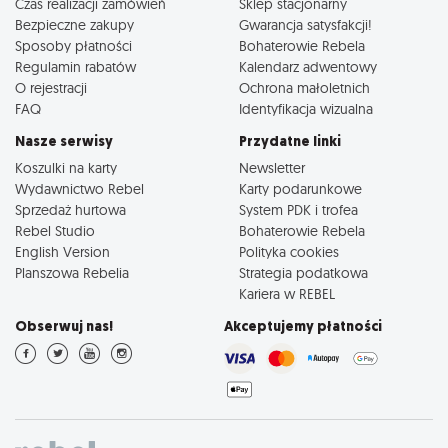
Czas realizacji zamówień
Sklep stacjonarny
Bezpieczne zakupy
Gwarancja satysfakcji!
Sposoby płatności
Bohaterowie Rebela
Regulamin rabatów
Kalendarz adwentowy
O rejestracji
Ochrona małoletnich
FAQ
Identyfikacja wizualna
Nasze serwisy
Przydatne linki
Koszulki na karty
Newsletter
Wydawnictwo Rebel
Karty podarunkowe
Sprzedaż hurtowa
System PDK i trofea
Rebel Studio
Bohaterowie Rebela
English Version
Polityka cookies
Planszowa Rebelia
Strategia podatkowa
Kariera w REBEL
Obserwuj nas!
Akceptujemy płatności