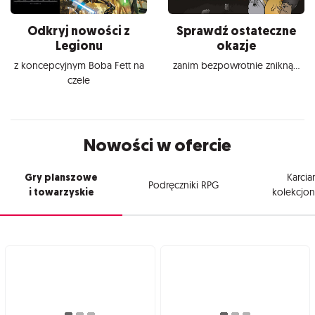
Odkryj nowości z
Sprawdź ostateczne
Legionu
okazje
z koncepcyjnym Boba Fett na
zanim bezpowrotnie znikną...
czele
Nowości w ofercie
Gry planszowe
Karcia
Podręczniki RPG
i towarzyskie
kolekcjon