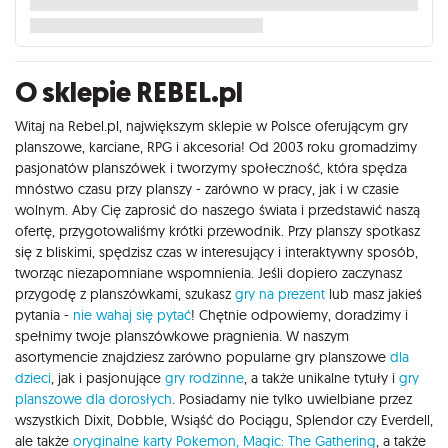
O sklepie REBEL.pl
Witaj na Rebel.pl, największym sklepie w Polsce oferującym gry
planszowe, karciane, RPG i akcesoria! Od 2003 roku gromadzimy
pasjonatów planszówek i tworzymy społeczność, która spędza
mnóstwo czasu przy planszy - zarówno w pracy, jak i w czasie
wolnym. Aby Cię zaprosić do naszego świata i przedstawić naszą
ofertę, przygotowaliśmy krótki przewodnik. Przy planszy spotkasz
się z bliskimi, spędzisz czas w interesujący i interaktywny sposób,
tworząc niezapomniane wspomnienia. Jeśli dopiero zaczynasz
przygodę z planszówkami, szukasz
gry na prezent
lub masz jakieś
pytania -
nie wahaj się pytać
! Chętnie odpowiemy, doradzimy i
spełnimy twoje planszówkowe pragnienia. W naszym
asortymencie znajdziesz zarówno popularne gry planszowe
dla
dzieci
, jak i pasjonujące
gry rodzinne
, a także unikalne tytuły i
gry
planszowe dla dorosłych
. Posiadamy nie tylko uwielbiane przez
wszystkich Dixit, Dobble, Wsiąść do Pociągu, Splendor czy Everdell,
ale także
oryginalne karty Pokemon,
Magic: The Gathering
, a także