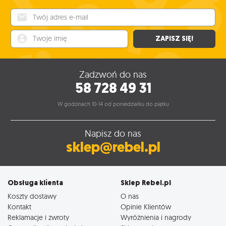
Twój adres e-mail
Twoje imię
ZAPISZ SIĘ!
Zadzwoń do nas
58 728 49 31
W godzinach 10-14 od poniedziałku do piątku
Napisz do nas
sklep@rebel.pl
Obsługa klienta
Sklep Rebel.pl
Koszty dostawy
O nas
Kontakt
Opinie Klientów
Reklamacje i zwroty
Wyróżnienia i nagrody