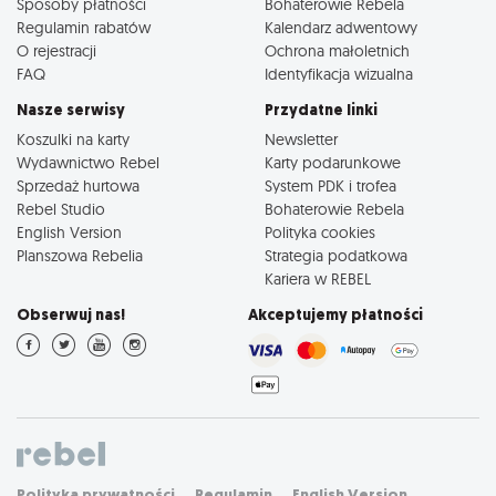
Sposoby płatności
Bohaterowie Rebela
Regulamin rabatów
Kalendarz adwentowy
O rejestracji
Ochrona małoletnich
FAQ
Identyfikacja wizualna
Nasze serwisy
Przydatne linki
Koszulki na karty
Newsletter
Wydawnictwo Rebel
Karty podarunkowe
Sprzedaż hurtowa
System PDK i trofea
Rebel Studio
Bohaterowie Rebela
English Version
Polityka cookies
Planszowa Rebelia
Strategia podatkowa
Kariera w REBEL
Obserwuj nas!
Akceptujemy płatności
Polityka prywatności
Regulamin
English Version