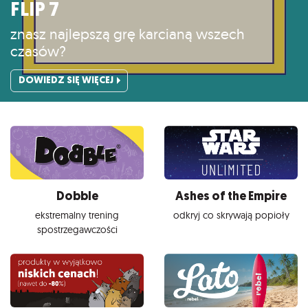
FLIP 7
znasz najlepszą grę karcianą wszech
czasów?
DOWIEDZ SIĘ WIĘCEJ
Dobble
Ashes of the Empire
ekstremalny trening
odkryj co skrywają popioły
spostrzegawczości