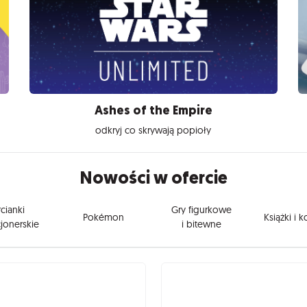
Ashes of the Empire
odkryj co skrywają popioły
Nowości w ofercie
cianki
Gry figurkowe
Pokémon
Książki i 
jonerskie
i bitewne