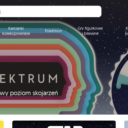
Karcianki
Gry figurkowe
K
Pokémon
kolekcjonerskie
i bitewne
k
nowy poziom skojarzeń