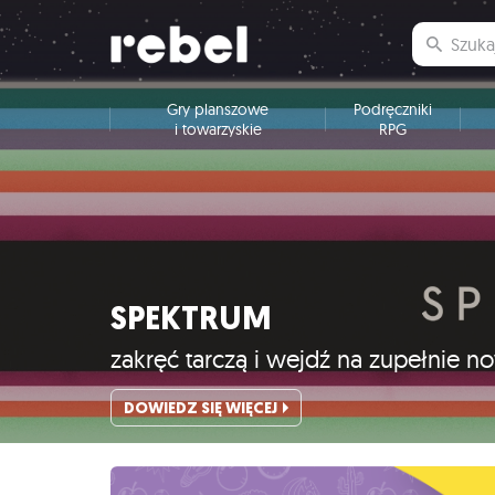
Gry planszowe
Podręczniki
i towarzyskie
RPG
SPEKTRUM
zakręć tarczą i wejdź na zupełnie 
DOWIEDZ SIĘ WIĘCEJ