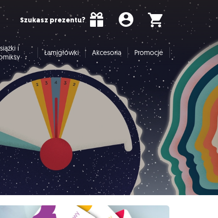
Szukasz prezentu?
siążki i
Łamigłówki
Akcesoria
Promocje
omiksy