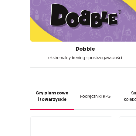
Dobble
ekstremalny trening spostrzegawczości
Gry planszowe
Kar
Podręczniki RPG
i towarzyskie
kolekc