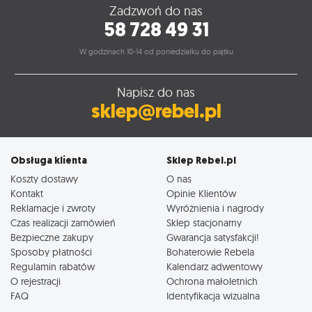
Zadzwoń do nas
58 728 49 31
W godzinach 10-14 od poniedziałku do piątku
Napisz do nas
sklep@rebel.pl
Obsługa klienta
Sklep Rebel.pl
Koszty dostawy
O nas
Kontakt
Opinie Klientów
Reklamacje i zwroty
Wyróżnienia i nagrody
Czas realizacji zamówień
Sklep stacjonarny
Bezpieczne zakupy
Gwarancja satysfakcji!
Sposoby płatności
Bohaterowie Rebela
Regulamin rabatów
Kalendarz adwentowy
O rejestracji
Ochrona małoletnich
FAQ
Identyfikacja wizualna