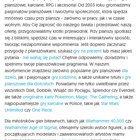
planszowe, karciane, RPG i akcesoria! Od 2003 roku gromadzimy
pasjonatów planszówek i tworzymy społeczność, która spędza
mnóstwo czasu przy planszy - zarówno w pracy, jak i w czasie
wolnym. Aby Cię zaprosić do naszego świata i przedstawić naszą
ofertę, przygotowaliśmy krótki przewodnik. Przy planszy spotkasz
się z bliskimi, spędzisz czas w interesujący i interaktywny sposób,
tworząc niezapomniane wspomnienia. Jeśli dopiero zaczynasz
przygodę z planszówkami, szukasz
gry na prezent
lub masz jakieś
pytania -
nie wahaj się pytać
! Chętnie odpowiemy, doradzimy i
spełnimy twoje planszówkowe pragnienia. W naszym
asortymencie znajdziesz zarówno popularne gry planszowe
dla
dzieci
, jak i pasjonujące
gry rodzinne
, a także unikalne tytuły i
gry
planszowe dla dorosłych
. Posiadamy nie tylko uwielbiane przez
wszystkich Dixit, Dobble, Wsiąść do Pociągu, Splendor czy Everdell,
ale także
oryginalne karty Pokemon,
Magic: The Gathering
, a także
najpopularniejsze
gry karciane
w Polsce, takie jak
Star Wars:
Unlimited
czy
One Piece
.
Dla miłośników gier bitewnych, takich jak
Warhammer 40,000
czy
Warhammer Age of Sigmar
, oferujemy szeroki wybór figurek, a dla
początkujących modelarzy i zaawansowanych artystów mamy