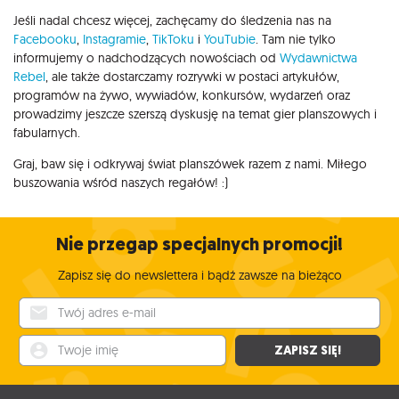
Jeśli nadal chcesz więcej, zachęcamy do śledzenia nas na
Facebooku
,
Instagramie
,
TikToku
i
YouTubie
. Tam nie tylko
informujemy o nadchodzących nowościach od
Wydawnictwa
Rebel
, ale także dostarczamy rozrywki w postaci artykułów,
programów na żywo, wywiadów, konkursów, wydarzeń oraz
prowadzimy jeszcze szerszą dyskusję na temat gier planszowych i
fabularnych.
Graj, baw się i odkrywaj świat planszówek razem z nami. Miłego
buszowania wśród naszych regałów! :)
Nie przegap specjalnych promocji!
Zapisz się do newslettera i bądź zawsze na bieżąco
Twój adres e-mail
Twoje imię
ZAPISZ SIĘ!