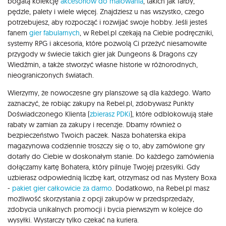
bogatą kolekcję
akcesoriów do malowania
, takich jak farby,
pędzle, palety i wiele więcej. Znajdziesz u nas wszystko, czego
potrzebujesz, aby rozpocząć i rozwijać swoje hobby. Jeśli jesteś
fanem
gier fabularnych
, w Rebel.pl czekają na Ciebie podręczniki,
systemy RPG i akcesoria, które pozwolą Ci przeżyć niesamowite
przygody w świecie takich gier jak Dungeons & Dragons czy
Wiedźmin, a także stworzyć własne historie w różnorodnych,
nieograniczonych światach.
Wierzymy, że nowoczesne gry planszowe są dla każdego. Warto
zaznaczyć, że robiąc zakupy na Rebel.pl, zdobywasz Punkty
Doświadczonego Klienta (
zbierasz PDKi
), które odblokowują stałe
rabaty w zamian za zakupy i recenzje. Dbamy również o
bezpieczeństwo Twoich paczek. Nasza bohaterska ekipa
magazynowa codziennie troszczy się o to, aby zamówione gry
dotarły do Ciebie w doskonałym stanie. Do każdego zamówienia
dołączamy kartę Bohatera, który pilnuje Twojej przesyłki. Gdy
uzbierasz odpowiednią liczbę kart, otrzymasz od nas Mystery Boxa
-
pakiet gier całkowicie za darmo
. Dodatkowo, na Rebel.pl masz
możliwość skorzystania z opcji zakupów w przedsprzedaży,
zdobycia unikalnych promocji i bycia pierwszym w kolejce do
wysyłki. Wystarczy tylko czekać na kuriera.