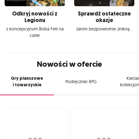
Odkryj nowości z
Sprawdź ostateczne
Legionu
okazje
z koncepcyjnym Boba Fett na
zanim bezpowrotnie znikną...
czele
Nowości w ofercie
Gry planszowe
Karcia
Podręczniki RPG
i towarzyskie
kolekcjon