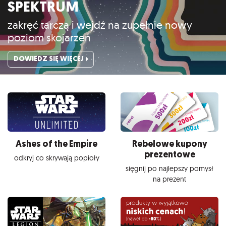
SPEKTRUM
zakręć tarczą i wejdź na zupełnie nowy
poziom skojarzeń
DOWIEDZ SIĘ WIĘCEJ
Ashes of the Empire
Rebelowe kupony
prezentowe
odkryj co skrywają popioły
sięgnij po najlepszy pomysł
na prezent