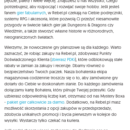
pędzle, palety i wiele więcej. Znajdziesz u nas wszystko, czego
potrzebujesz, aby rozpocząć i rozwijać swoje hobby. Jeśli jesteś
fanem
gier fabularnych
, w Rebel.pl czekają na Ciebie podręczniki,
systemy RPG i akcesoria, które pozwolą Ci przeżyć niesamowite
przygody w świecie takich gier jak Dungeons & Dragons czy
Wiedźmin, a także stworzyć własne historie w różnorodnych,
nieograniczonych światach.
Wierzymy, że nowoczesne gry planszowe są dla każdego. Warto
zaznaczyć, że robiąc zakupy na Rebel.pl, zdobywasz Punkty
Doświadczonego Klienta (
zbierasz PDKi
), które odblokowują stałe
rabaty w zamian za zakupy i recenzje. Dbamy również o
bezpieczeństwo Twoich paczek. Nasza bohaterska ekipa
magazynowa codziennie troszczy się o to, aby zamówione gry
dotarły do Ciebie w doskonałym stanie. Do każdego zamówienia
dołączamy kartę Bohatera, który pilnuje Twojej przesyłki. Gdy
uzbierasz odpowiednią liczbę kart, otrzymasz od nas Mystery Boxa
-
pakiet gier całkowicie za darmo
. Dodatkowo, na Rebel.pl masz
możliwość skorzystania z opcji zakupów w przedsprzedaży,
zdobycia unikalnych promocji i bycia pierwszym w kolejce do
wysyłki. Wystarczy tylko czekać na kuriera.