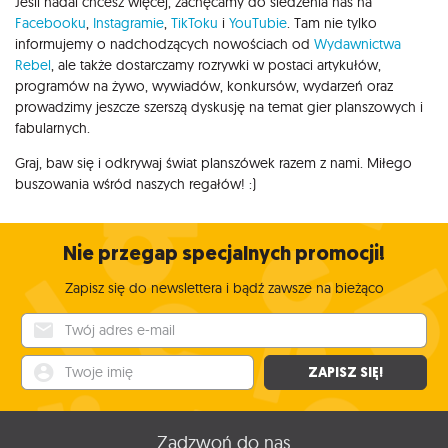
Jeśli nadal chcesz więcej, zachęcamy do śledzenia nas na
Facebooku
,
Instagramie
,
TikToku
i
YouTubie
. Tam nie tylko
informujemy o nadchodzących nowościach od
Wydawnictwa
Rebel
, ale także dostarczamy rozrywki w postaci artykułów,
programów na żywo, wywiadów, konkursów, wydarzeń oraz
prowadzimy jeszcze szerszą dyskusję na temat gier planszowych i
fabularnych.
Graj, baw się i odkrywaj świat planszówek razem z nami. Miłego
buszowania wśród naszych regałów! :)
Nie przegap specjalnych promocji!
Zapisz się do newslettera i bądź zawsze na bieżąco
Twój adres e-mail
Twoje imię
ZAPISZ SIĘ!
Zadzwoń do nas