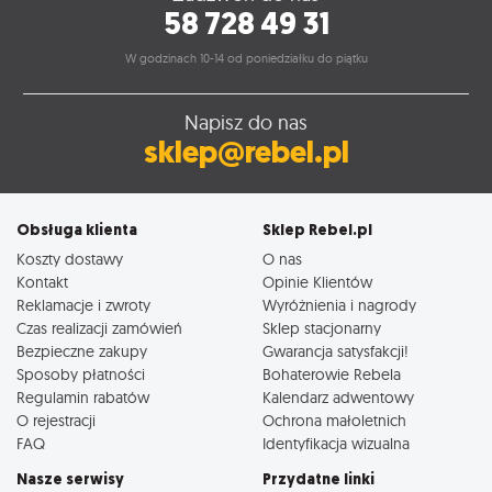
58 728 49 31
W godzinach 10-14 od poniedziałku do piątku
Napisz do nas
sklep@rebel.pl
Obsługa klienta
Sklep Rebel.pl
Koszty dostawy
O nas
Kontakt
Opinie Klientów
Reklamacje i zwroty
Wyróżnienia i nagrody
Czas realizacji zamówień
Sklep stacjonarny
Bezpieczne zakupy
Gwarancja satysfakcji!
Sposoby płatności
Bohaterowie Rebela
Regulamin rabatów
Kalendarz adwentowy
O rejestracji
Ochrona małoletnich
FAQ
Identyfikacja wizualna
Nasze serwisy
Przydatne linki