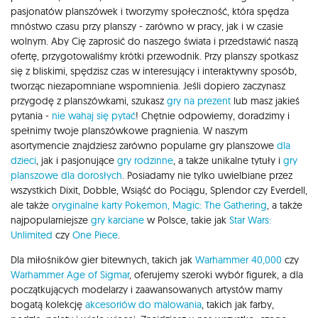
pasjonatów planszówek i tworzymy społeczność, która spędza
mnóstwo czasu przy planszy - zarówno w pracy, jak i w czasie
wolnym. Aby Cię zaprosić do naszego świata i przedstawić naszą
ofertę, przygotowaliśmy krótki przewodnik. Przy planszy spotkasz
się z bliskimi, spędzisz czas w interesujący i interaktywny sposób,
tworząc niezapomniane wspomnienia. Jeśli dopiero zaczynasz
przygodę z planszówkami, szukasz
gry na prezent
lub masz jakieś
pytania -
nie wahaj się pytać
! Chętnie odpowiemy, doradzimy i
spełnimy twoje planszówkowe pragnienia. W naszym
asortymencie znajdziesz zarówno popularne gry planszowe
dla
dzieci
, jak i pasjonujące
gry rodzinne
, a także unikalne tytuły i
gry
planszowe dla dorosłych
. Posiadamy nie tylko uwielbiane przez
wszystkich Dixit, Dobble, Wsiąść do Pociągu, Splendor czy Everdell,
ale także
oryginalne karty Pokemon,
Magic: The Gathering
, a także
najpopularniejsze
gry karciane
w Polsce, takie jak
Star Wars:
Unlimited
czy
One Piece
.
Dla miłośników gier bitewnych, takich jak
Warhammer 40,000
czy
Warhammer Age of Sigmar
, oferujemy szeroki wybór figurek, a dla
początkujących modelarzy i zaawansowanych artystów mamy
bogatą kolekcję
akcesoriów do malowania
, takich jak farby,