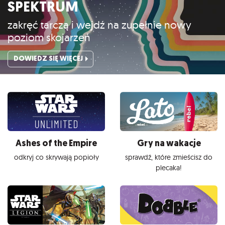
SPEKTRUM
zakręć tarczą i wejdź na zupełnie nowy
poziom skojarzeń
DOWIEDZ SIĘ WIĘCEJ
Ashes of the Empire
Gry na wakacje
odkryj co skrywają popioły
sprawdź, które zmieścisz do
plecaka!