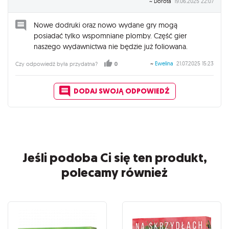
~ Dorota
19.06.2025 22:07
Nowe dodruki oraz nowo wydane gry mogą
posiadać tylko wspomniane plomby. Część gier
naszego wydawnictwa nie będzie już foliowana.
~
Ewelina
21.07.2025 15:23
Czy odpowiedź była przydatna?
0
DODAJ SWOJĄ ODPOWIEDŹ
Jeśli podoba Ci się ten produkt,
polecamy również