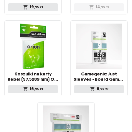
19
14
,95
zł
,95
zł
Koszulki na karty
Gamegenic: Just
Rebel (57,5x89 mm) Orion Medium, 100 sztuk
Sleeves - Board Game Sleeves (59 x 91 mm) 50 sztuk, Clear
16
8
,95
zł
,95
zł