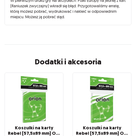
W pierwszym druku gry Na skrzydłach: Ptaki Europy na jednej z kart
(Raniuszek zwyczajny) wkradł się błąd. Przygotowaliśmy erratę,
którą możesz pobrać, wydrukować i nakleić w odpowiednim
miejscu. Możesz ją pobrać
stąd
.
Dodatki i akcesoria
Koszulki na karty
Koszulki na karty
Rebel (57,5x89 mm) Orion Premium, 100 sztuk
Rebel (57,5x89 mm) Orion Light, 100 sztuk