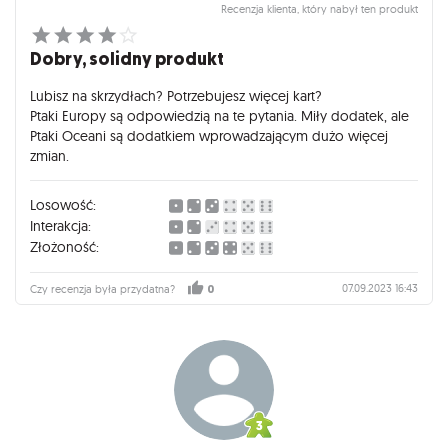
tylko urozmaica rozgrywkę, ale także pozwala na jeszcze
Recenzja klienta, który nabył ten produkt
bardziej strategiczne podejście do gry. Razem z "Ptakami
Europy" tworzą niezwykle kompletny zestaw, który w pełni
Dobry, solidny produkt
wykorzystuje potencjał gry "Na Skrzydłach". Jeśli "Na
Skrzydłach" jest jedną z Twoich ulubionych gier, te dodatki to
Lubisz na skrzydłach? Potrzebujesz więcej kart?
inwestycja, która przyniesie Ci mnóstwo radości i satysfakcji.
Ptaki Europy są odpowiedzią na te pytania. Miły dodatek, ale
Dzięki nim każda rozgrywka staje się nowym, fascynującym
Ptaki Oceani są dodatkiem wprowadzającym dużo więcej
wyzwaniem, pełnym egzotycznych i europejskich ptaków
zmian.
oraz przemyślanych strategii. Gorąco polecam!
Losowość:
Interakcja:
Złożoność:
07.09.2023 16:43
Czy recenzja była przydatna?
0