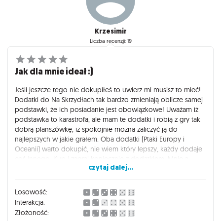
Krzesimir
Liczba recenzji: 19
Jak dla mnie ideał :)
Jeśli jeszcze tego nie dokupiłeś to uwierz mi musisz to mieć!
Dodatki do Na Skrzydłach tak bardzo zmieniają oblicze samej
podstawki, że ich posiadanie jest obowiązkowe! Uważam iż
podstawka to karastrofa, ale mam te dodatki i robią z gry tak
dobrą planszówkę, iż spokojnie można zaliczyć ją do
najlepszych w jakie grałem. Oba dodatki (Ptaki Europy i
Oceanii) warto dokupić, nie wiem który lepszy, każdy dodaje
coś innego. Kup i zagraj koniecznie z dodatkiem. Mnie a
czytaj dalej...
właściwie moje dzieci namówił na dodatki sprzedawca i była
to najlepsza decyzja miękkiego serca w życiu. Podstawka
sama w sobie nie jest warta by ją kupić i po kilku grach
Losowość:
uważałem ją za jeden z większych błędów zakupowych, ale
Interakcja:
razem z dodatkami są to najlepiej wydane pieniądze.
Złożoność:
Koniecznie musisz je mieć. Polecam