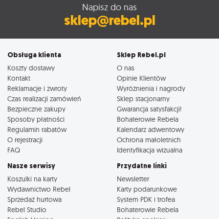
Napisz do nas
sklep@rebel.pl
Obsługa klienta
Sklep Rebel.pl
Koszty dostawy
O nas
Kontakt
Opinie Klientów
Reklamacje i zwroty
Wyróżnienia i nagrody
Czas realizacji zamówień
Sklep stacjonarny
Bezpieczne zakupy
Gwarancja satysfakcji!
Sposoby płatności
Bohaterowie Rebela
Regulamin rabatów
Kalendarz adwentowy
O rejestracji
Ochrona małoletnich
FAQ
Identyfikacja wizualna
Nasze serwisy
Przydatne linki
Koszulki na karty
Newsletter
Wydawnictwo Rebel
Karty podarunkowe
Sprzedaż hurtowa
System PDK i trofea
Rebel Studio
Bohaterowie Rebela