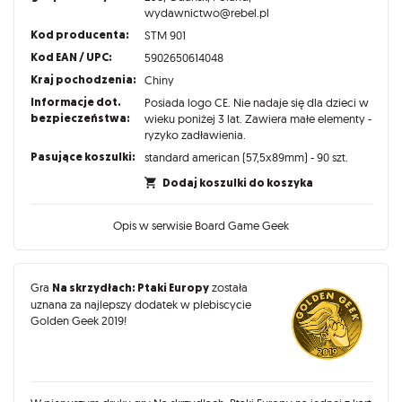
wydawnictwo@rebel.pl
Kod producenta:
STM 901
Kod EAN / UPC:
5902650614048
Kraj pochodzenia:
Chiny
Informacje dot.
Posiada logo CE. Nie nadaje się dla dzieci w
bezpieczeństwa:
wieku poniżej 3 lat. Zawiera małe elementy -
ryzyko zadławienia.
Pasujące koszulki:
standard american (57,5x89mm) - 90 szt.
Dodaj koszulki do koszyka
Opis w serwisie Board Game Geek
Gra
Na skrzydłach: Ptaki Europy
została
uznana za najlepszy dodatek w plebiscycie
Golden Geek 2019!