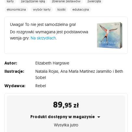
karty
zarządzanie ręką
zbieranie zestawów
zwierzęta
ekonomiczna
wybór karty
kostki
edukacyjna
Uwaga! To nie jest samodzielna gra!
Do rozgrywki wymagana jest podstawowa
wersja gry:
Na skrzydłach
.
Autor:
Elizabeth Hargrave
Ilustracje:
Natalia Rojas
,
Ana María Martínez Jaramillo i Beth
Sobel
Wydawca:
Rebel
89
,95
zł
Produkt dostępny w magazynie
Wysyłka jutro