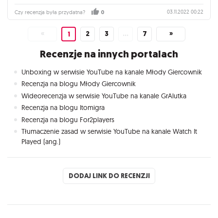
03.11.2022 00:22
Czy recenzja była przydatna?
0
«
2
3
…
7
»
1
Recenzje na innych portalach
Unboxing w serwisie YouTube na kanale Młody Giercownik
Recenzja na blogu Młody Giercownik
Wideorecenzja w serwisie YouTube na kanale GrAlutka
Recenzja na blogu Itomigra
Recenzja na blogu For2players
Tłumaczenie zasad w serwisie YouTube na kanale Watch It
Played (ang.)
DODAJ LINK DO RECENZJI