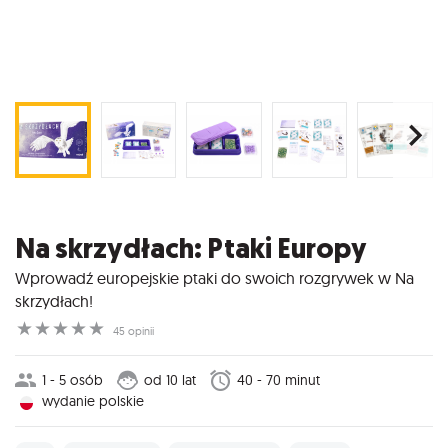
Na skrzydłach: Ptaki Europy
Wprowadź europejskie ptaki do swoich rozgrywek w Na
skrzydłach!
☆
☆
☆
☆
☆
45 opinii
1 - 5 osób
od 10 lat
40 - 70 minut
wydanie polskie