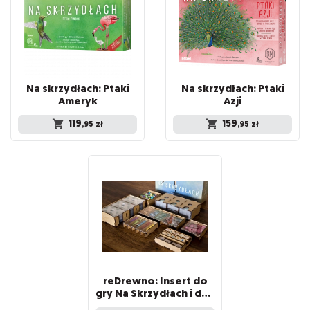
Na skrzydłach: Ptaki
Na skrzydłach: Ptaki
Ameryk
Azji
119
159
,95
zł
,95
zł
reDrewno: Insert do
gry Na Skrzydłach i dodatków