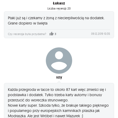
Łukasz
Liczba recenzji: 20
Ptaki już są i czekamy z żoną z niecierpliwością na dodatek.
Grane dopiero w święta
09.12.2019 10:35
Czy recenzja była przydatna?
3
szy
Każda przegroda w tacce to około 87 kart więc zmieści się i
podstawka i dodatek. Tylko trzeba karty automy i bonusy
przerzucić do woreczka strunowego.
Nowe karty super. Szkoda tylko, że brakuje takiego pięknego
i popularnego przy europejskich karmnikach ptaszka jak
Modraszka. Ale jest Wróbel i nawet Mazurek :)