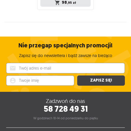
98
,95
zł
Nie przegap specjalnych promocji!
Zapisz się do newslettera i bądź zawsze na bieżąco
Twój adres e-mail
Twoje imię
ZAPISZ SIĘ!
Zadzwoń do nas
58 728 49 31
W godzinach 10-14 od poniedziałku do piątku