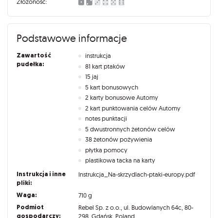
Złożoność:
Podstawowe informacje
Zawartość
instrukcja
pudełka:
81 kart ptaków
15 jaj
5 kart bonusowych
2 karty bonusowe Automy
2 kart punktowania celów Automy
notes punktacji
5 dwustronnych żetonów celów
38 żetonów pożywienia
płytka pomocy
plastikowa tacka na karty
Instrukcja i inne
Instrukcja_Na-skrzydlach-ptaki-europy.pdf
pliki:
Waga:
710 g
Podmiot
Rebel Sp. z o.o., ul. Budowlanych 64c, 80-
gospodarczy:
298, Gdańsk, Poland,