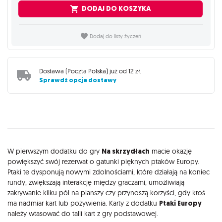
DODAJ DO KOSZYKA
Dodaj do listy życzeń
Dostawa (
Poczta Polska
) już od
12 zł
.
Sprawdź opcje dostawy
Opis
W pierwszym dodatku do gry
Na skrzydłach
macie okazję
powiększyć swój rezerwat o gatunki pięknych ptaków Europy.
Ptaki te dysponują nowymi zdolnościami, które działają na koniec
rundy, zwiększają interakcję między graczami, umożliwiają
zakrywanie kilku pól na planszy czy przynoszą korzyści, gdy ktoś
ma nadmiar kart lub pożywienia. Karty z dodatku
Ptaki Europy
należy wtasować do talii kart z gry podstawowej.