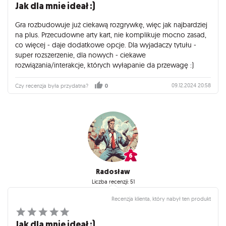
Jak dla mnie ideał :)
Gra rozbudowuje już ciekawą rozgrywkę, więc jak najbardziej
na plus. Przecudowne arty kart, nie komplikuje mocno zasad,
co więcej - daje dodatkowe opcje. Dla wyjadaczy tytułu -
super rozszerzenie, dla nowych - ciekawe
rozwiązania/interakcje, których wyłapanie da przewagę :)
09.12.2024 20:58
Czy recenzja była przydatna?
0
Radosław
Liczba recenzji: 51
Recenzja klienta, który nabył ten produkt
Jak dla mnie ideał :)