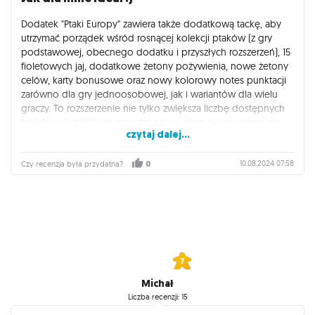
Dodatek "Ptaki Europy" zawiera także dodatkową tackę, aby
utrzymać porządek wśród rosnącej kolekcji ptaków (z gry
podstawowej, obecnego dodatku i przyszłych rozszerzeń), 15
fioletowych jaj, dodatkowe żetony pożywienia, nowe żetony
celów, karty bonusowe oraz nowy kolorowy notes punktacji
zarówno dla gry jednoosobowej, jak i wariantów dla wielu
graczy. To rozszerzenie nie tylko zwiększa liczbę dostępnych
ptaków, ale także wprowadza nowe, ekscytujące elementy
czytaj dalej...
gry, które ożywiają rozgrywkę i dodają jej głębi.
"Na Skrzydłach" to przepięknie ilustrowana gra ekonomiczna,
10.08.2024 07:58
Czy recenzja była przydatna?
0
w której uczestnicy tworzą i rozwijają swoje rezerwaty, stając
się opiekunami dla różnorodnych gatunków ptaków. Każdy
nowy okaz, który dodajemy do swojej kolekcji, to nie tylko
krok ku wzbogaceniu rezerwatu, ale także istotny element
strategii, wpływający na realizację celów i rozwój całej gry.
Każde działanie, jakie podejmujemy w grze, uruchamia
złożony łańcuch zależności między kartami, co czyni
rozgrywkę głęboką i satysfakcjonującą.
Michał
Liczba recenzji: 15
Dodatek "Ptaki Oceanii" to doskonałe rozszerzenie, które nie