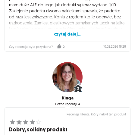
mam duże ALE do tego jak dodruki są teraz wydane. 1/10.
Zaklejenie pudełka dwoma naklejkami sprawia, że pudełko
od razu jest zniszczone. Konia z rzędem kto je oderwie, bez
uszkodzenia. Zamiast plastikowych zamykanych tacek na jajka
i pożywienie, dostajemy podwójną tackę z jakiegoś papieru,
czytaj dalej...
co przy przechowywaniu jest dużym krokiem wstecz. Nie tędy
droga!
10.02.2026 18:28
Czy recenzja była przydatna?
0
Kinga
Liczba recenzji: 4
Recenzja klienta, który nabył ten produkt
Dobry, solidny produkt