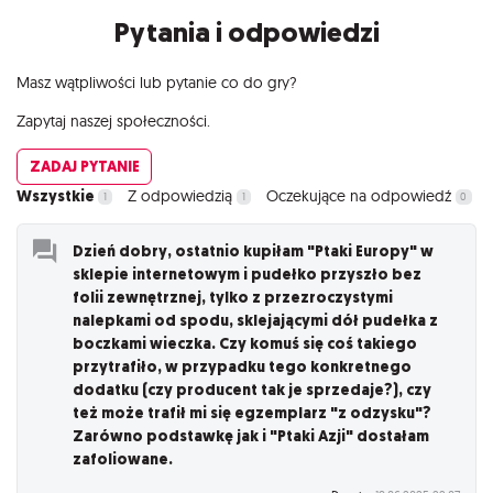
Pytania i odpowiedzi
Masz wątpliwości lub pytanie co do gry?
Zapytaj naszej społeczności.
ZADAJ PYTANIE
Wszystkie
Z odpowiedzią
Oczekujące na odpowiedź
1
1
0
Dzień dobry, ostatnio kupiłam "Ptaki Europy" w
sklepie internetowym i pudełko przyszło bez
folii zewnętrznej, tylko z przezroczystymi
nalepkami od spodu, sklejającymi dół pudełka z
boczkami wieczka. Czy komuś się coś takiego
przytrafiło, w przypadku tego konkretnego
dodatku (czy producent tak je sprzedaje?), czy
też może trafił mi się egzemplarz "z odzysku"?
Zarówno podstawkę jak i "Ptaki Azji" dostałam
zafoliowane.