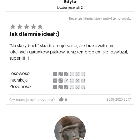
Edyta
Liczba recenzji: 2
Recenzja klienta, który nabył ten produkt
Jak dla mnie ideał :)
"Na skrzydłach" skradło moje serce, ale brakowało mi
lokalnych gatunków ptaków, teraz ten problem sie rozwiazal,
super!!!! :)
Losowość:
Interakcja:
Złożoność:
20.06.2023 23:17
Czy recenzja była przydatna?
0