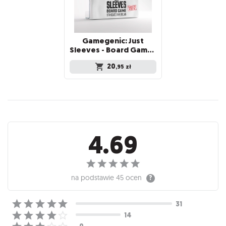
Gamegenic: Just
Sleeves - Board Game Sleeves (59 x 91 mm) 150 sztuk, Clear
20
,95
zł
Recenzje
4.69
na podstawie
45 ocen