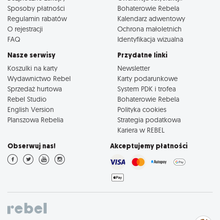
Sposoby płatności
Bohaterowie Rebela
Regulamin rabatów
Kalendarz adwentowy
O rejestracji
Ochrona małoletnich
FAQ
Identyfikacja wizualna
Nasze serwisy
Przydatne linki
Koszulki na karty
Newsletter
Wydawnictwo Rebel
Karty podarunkowe
Sprzedaż hurtowa
System PDK i trofea
Rebel Studio
Bohaterowie Rebela
English Version
Polityka cookies
Planszowa Rebelia
Strategia podatkowa
Kariera w REBEL
Obserwuj nas!
Akceptujemy płatności