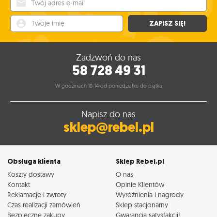
Twoje imię
ZAPISZ SIĘ!
Zadzwoń do nas
58 728 49 31
W godzinach 10-14 od poniedziałku do piątku
Napisz do nas
sklep@rebel.pl
Obsługa klienta
Sklep Rebel.pl
Koszty dostawy
O nas
Kontakt
Opinie Klientów
Reklamacje i zwroty
Wyróżnienia i nagrody
Czas realizacji zamówień
Sklep stacjonarny
Bezpieczne zakupy
Gwarancja satysfakcji!