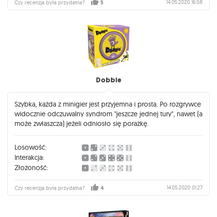
14.05.2020 16:58
Czy recenzja była przydatna?
5
Dobble
Szybka, każda z minigier jest przyjemna i prosta. Po rozgrywce
widocznie odczuwalny syndrom "jeszcze jednej tury", nawet (a
może zwłaszcza) jeżeli odniosło się porażkę.
Losowość:
Interakcja:
Złożoność:
14.05.2020 01:27
Czy recenzja była przydatna?
4