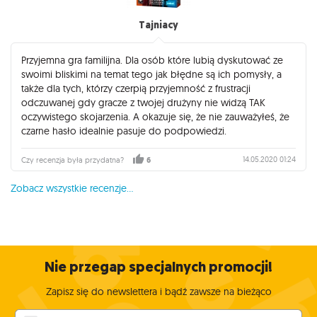
Tajniacy
Przyjemna gra familijna. Dla osób które lubią dyskutować ze
swoimi bliskimi na temat tego jak błędne są ich pomysły, a
także dla tych, którzy czerpią przyjemność z frustracji
odczuwanej gdy gracze z twojej drużyny nie widzą TAK
oczywistego skojarzenia. A okazuje się, że nie zauważyłeś, że
czarne hasło idealnie pasuje do podpowiedzi.
14.05.2020 01:24
Czy recenzja była przydatna?
6
Zobacz wszystkie recenzje...
Nie przegap specjalnych promocji!
Zapisz się do newslettera i bądź zawsze na bieżąco
Twój adres e-mail