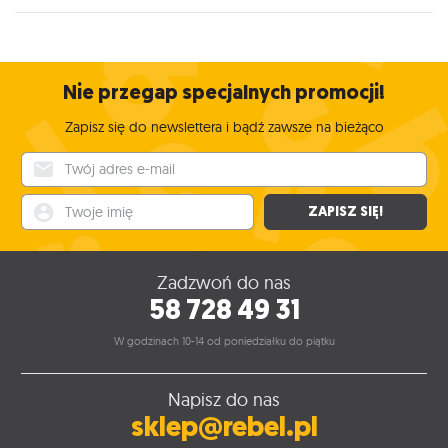
Nie przegap specjalnych promocji!
Zapisz się do newslettera i bądź zawsze na bieżąco
Twój adres e-mail
Twoje imię
ZAPISZ SIĘ!
Zadzwoń do nas
58 728 49 31
W godzinach 10-14 od poniedziałku do piątku
Napisz do nas
sklep@rebel.pl