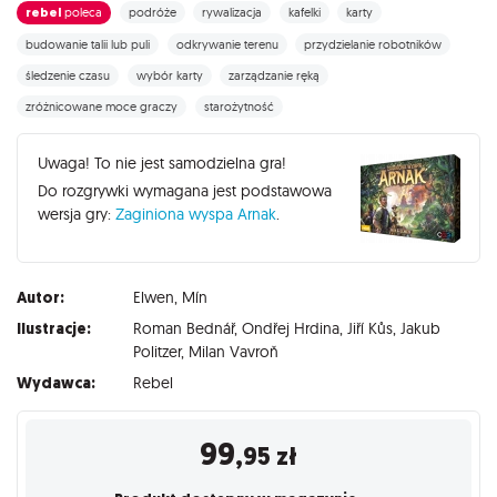
rebel
poleca
podróże
rywalizacja
kafelki
karty
budowanie talii lub puli
odkrywanie terenu
przydzielanie robotników
śledzenie czasu
wybór karty
zarządzanie ręką
zróżnicowane moce graczy
starożytność
Uwaga! To nie jest samodzielna gra!
Do rozgrywki wymagana jest podstawowa
wersja gry:
Zaginiona wyspa Arnak
.
Autor:
Elwen
,
Mín
Ilustracje:
Roman Bednář
,
Ondřej Hrdina
,
Jiří Kůs
,
Jakub
Politzer
,
Milan Vavroň
Wydawca:
Rebel
99
,95
zł