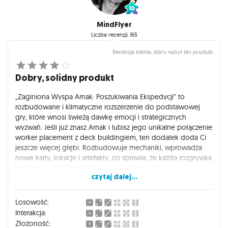
MindFlyer
Liczba recenzji: 165
Recenzja klienta, który nabył ten produkt
Dobry, solidny produkt
„Zaginiona Wyspa Arnak: Poszukiwania Ekspedycji” to
rozbudowane i klimatyczne rozszerzenie do podstawowej
gry, które wnosi świeżą dawkę emocji i strategicznych
wyzwań. Jeśli już znasz Arnak i lubisz jego unikalne połączenie
worker placement z deck buildingiem, ten dodatek doda Ci
jeszcze więcej głębi. Rozbudowuje mechaniki, wprowadza
nowe karty, lokacje i artefakty, co sprawia, że każda rozgrywka
staje się bardziej zróżnicowana i nieprzewidywalna.
czytaj dalej...
Co ważne, wprowadzane elementy nie komplikują
nadmiernie gry – zachowany jest balans między nowościami a
Losowość:
oryginalną prostotą zasad. Dzięki temu „Poszukiwania
Interakcja:
Ekspedycji” świetnie sprawdzą się zarówno u fanów
Złożoność: