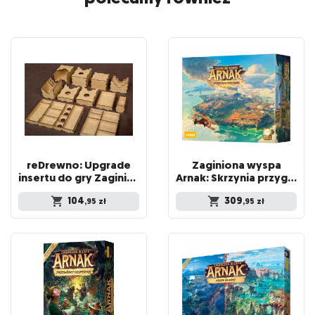
reDrewno: Upgrade
Zaginiona wyspa
insertu do gry Zaginiona Wyspa Arnak
Arnak: Skrzynia przygód
104
309
,95
zł
,95
zł