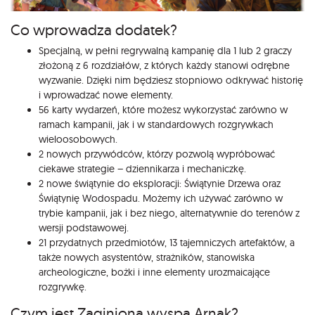
Co wprowadza dodatek?
Specjalną, w pełni regrywalną kampanię dla 1 lub 2 graczy
złożoną z 6 rozdziałów, z których każdy stanowi odrębne
wyzwanie. Dzięki nim będziesz stopniowo odkrywać historię
i wprowadzać nowe elementy.
56 karty wydarzeń, które możesz wykorzystać zarówno w
ramach kampanii, jak i w standardowych rozgrywkach
wieloosobowych.
2 nowych przywódców, którzy pozwolą wypróbować
ciekawe strategie – dziennikarza i mechaniczkę.
2 nowe świątynie do eksploracji: Świątynie Drzewa oraz
Świątynię Wodospadu. Możemy ich używać zarówno w
trybie kampanii, jak i bez niego, alternatywnie do terenów z
wersji podstawowej.
21 przydatnych przedmiotów, 13 tajemniczych artefaktów, a
także nowych asystentów, strażników, stanowiska
archeologiczne, bożki i inne elementy urozmaicające
rozgrywkę.
Czym jest Zaginiona wyspa Arnak?