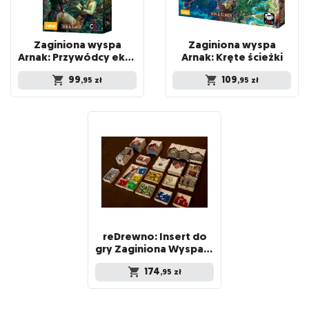
Zaginiona wyspa
Zaginiona wyspa
Arnak: Przywódcy ekspedycji
Arnak: Kręte ścieżki
99
109
,95
zł
,95
zł
reDrewno: Insert do
gry Zaginiona Wyspa Arnak
174
,95
zł