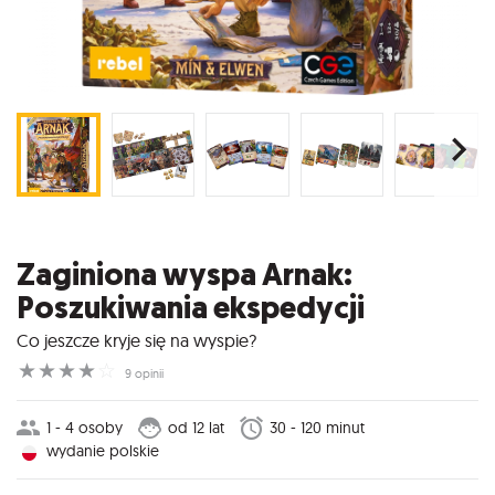
Zaginiona wyspa Arnak:
Poszukiwania ekspedycji
Co jeszcze kryje się na wyspie?
☆
☆
☆
☆
☆
9 opinii
1 - 4 osoby
od 12 lat
30 - 120 minut
wydanie polskie