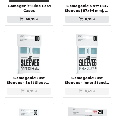
Gamegenic: Slide Card
Gamegenic: Soft CCG
Cases
Sleeves (67x94 mm), 100 sztuk
60
6
,95
zł
,95
zł
Gamegenic: Just
Gamegenic: Just
Sleeves - Soft Sleeves (67 x 94 mm) 100 sztuk, Clear
Sleeves - Inner Standard Card Game Sleeves (64x89 mm), 100 sztuk
4
8
,95
zł
,49
zł