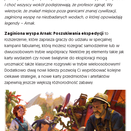
I choć wszyscy wokół podejrzewają, że profesor zginął, Wy
wierzycie, że znalazł miejsce poza granicami znanej cywilizacji,
zaginioną wyspę na niezbadanych wodach, o której opowiadają
legendy – Arnak.
Zaginiona wyspa Arnak: Poszukiwania ekspedycji
to
rozszerzenie, które zaprasza graczy do udziału w specjalnej
kampanii fabularnej, którą możesz rozegrać samodzielnie lub w
dwuosobowym trybie współpracy. Niektóre jej elementy takie jak
karty wydarzeń czy nowe świątynie do eksploracji mogą
urozmaicić także klasyczne rozgrywki w trybie wieloosobowym!
Dodatkowo dwaj nowi liderzy pozwolą Ci wypróbować kolejne
ciekawe strategie, a nowe karty przedmiotów i artefaktów
zapewnią jeszcze większą różnorodność zabawy.