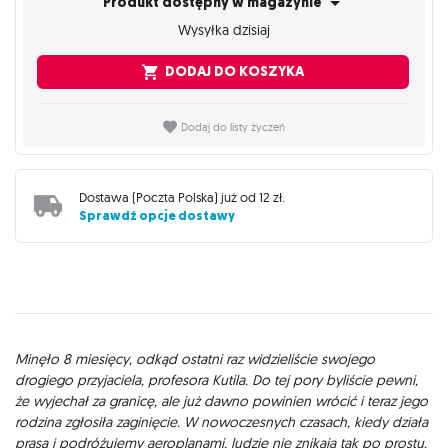
Produkt dostępny w magazynie
Wysyłka dzisiaj
DODAJ DO KOSZYKA
Dodaj do listy życzeń
Dostawa (
Poczta Polska
) już od
12 zł
.
Sprawdź opcje dostawy
Opis
Minęło 8 miesięcy, odkąd ostatni raz widzieliście swojego
drogiego przyjaciela, profesora Kutila. Do tej pory byliście pewni,
że wyjechał za granicę, ale już dawno powinien wrócić i teraz jego
rodzina zgłosiła zaginięcie. W nowoczesnych czasach, kiedy działa
prasa i podróżujemy aeroplanami, ludzie nie znikają tak po prostu.