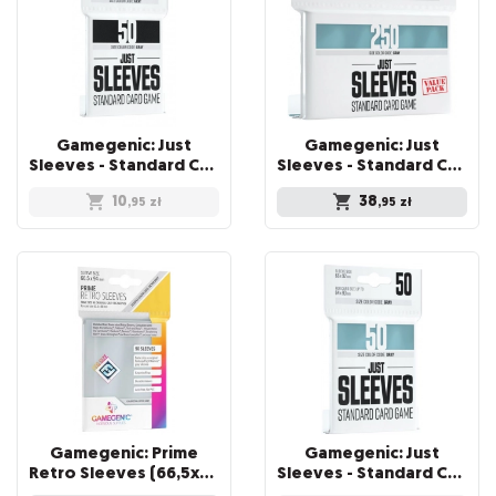
Gamegenic: Just
Gamegenic: Just
Sleeves - Standard Card Game Sleeves (66x91 mm), Czarne, 50 sztuk
Sleeves - Standard Card Game Sleeves (66x92 mm) - Value Pack, 250 sztuk
10
38
,95
zł
,95
zł
Gamegenic: Prime
Gamegenic: Just
Retro Sleeves (66,5x94 mm) 50 sztuk, Clear
Sleeves - Standard Card Game Sleeves (66x91 mm), 50 sztuk