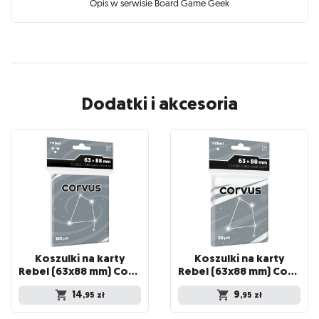
Opis w serwisie Board Game Geek
Dodatki i akcesoria
Koszulki na karty
Koszulki na karty
Rebel (63x88 mm) Corvus Premium, 100 sztuk
Rebel (63x88 mm) Corvus Light, 100 sztuk
14
9
,95
zł
,95
zł