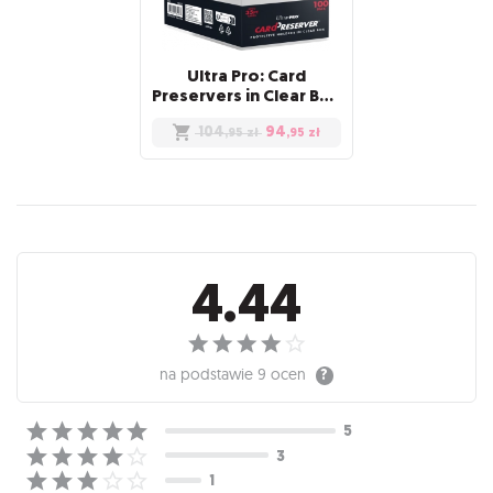
Ultra Pro: Card
Preservers in Clear Box (100)
104
94
,95
zł
,95
zł
Recenzje
4.44
na podstawie
9 ocen