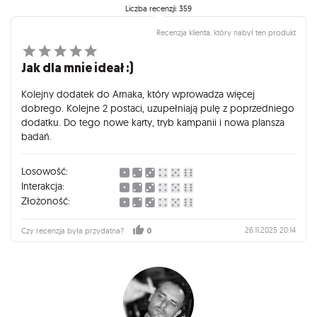
Liczba recenzji: 359
Recenzja klienta, który nabył ten produkt
Jak dla mnie ideał :)
Kolejny dodatek do Arnaka, który wprowadza więcej
dobrego. Kolejne 2 postaci, uzupełniają pulę z poprzedniego
dodatku. Do tego nowe karty, tryb kampanii i nowa plansza
badań.
Losowość:
Interakcja:
Złożoność:
26.11.2025 20:14
Czy recenzja była przydatna?
0