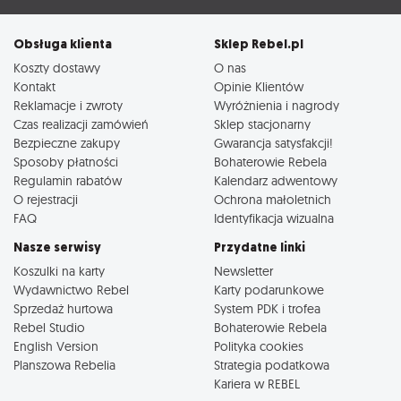
Obsługa klienta
Sklep Rebel.pl
Koszty dostawy
O nas
Kontakt
Opinie Klientów
Reklamacje i zwroty
Wyróżnienia i nagrody
Czas realizacji zamówień
Sklep stacjonarny
Bezpieczne zakupy
Gwarancja satysfakcji!
Sposoby płatności
Bohaterowie Rebela
Regulamin rabatów
Kalendarz adwentowy
O rejestracji
Ochrona małoletnich
FAQ
Identyfikacja wizualna
Nasze serwisy
Przydatne linki
Koszulki na karty
Newsletter
Wydawnictwo Rebel
Karty podarunkowe
Sprzedaż hurtowa
System PDK i trofea
Rebel Studio
Bohaterowie Rebela
English Version
Polityka cookies
Planszowa Rebelia
Strategia podatkowa
Kariera w REBEL