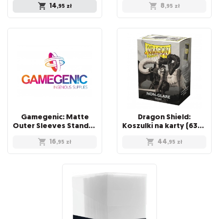
14
8
,95
zł
,95
zł
Gamegenic: Matte
Dragon Shield:
Outer Sleeves Standard (66x91 mm), 50 sztuk
Koszulki na karty (63x88 mm) "Standard Size" Non-Glare, 100 sztuk, Clear
16
44
,95
zł
,95
zł