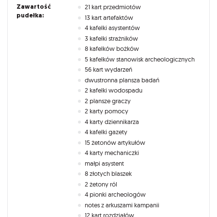
Zawartość
21 kart przedmiotów
pudełka:
13 kart artefaktów
4 kafelki asystentów
3 kafelki strażników
8 kafelków bożków
5 kafelków stanowisk archeologicznych
56 kart wydarzeń
dwustronna plansza badań
2 kafelki wodospadu
2 plansze graczy
2 karty pomocy
4 karty dziennikarza
4 kafelki gazety
15 żetonów artykułów
4 karty mechaniczki
małpi asystent
8 złotych blaszek
2 żetony ról
4 pionki archeologów
notes z arkuszami kampanii
12 kart rozdziałów