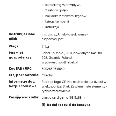
kafelek mgły/przypływu
2 żetony gołębi
nakładka z efektami rzędów
księga kampanii
instrukcja
Instrukcja i inne
Instrukcja_Arnak-Poszukiwania-
pliki:
ekspedycji.pdf
Waga:
1,1 kg
Podmiot
Rebel Sp. z o.o., ul. Budowlanych 64c, 80-
gospodarczy:
298, Gdańsk, Poland,
wydawnictwo@rebel.pl
Kod EAN / UPC:
5902650618640
Kraj pochodzenia:
Czechy
Informacje dot.
Posiada logo CE. Nie nadaje się dla dzieci w
bezpieczeństwa:
wieku poniżej 3 lat. Zawiera małe elementy -
ryzyko zadławienia.
Pasujące koszulki:
classic card game (63,5x88mm)
Dodaj koszulki do koszyka