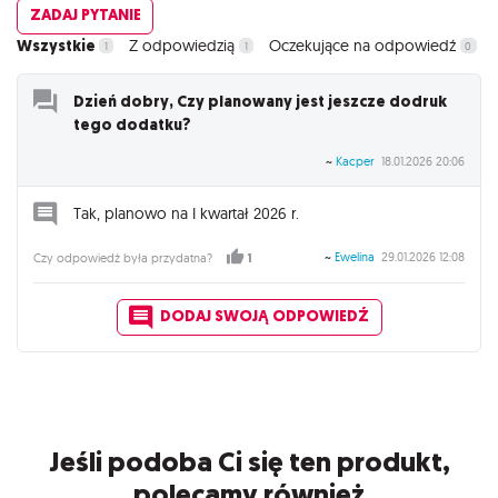
ZADAJ PYTANIE
Wszystkie
Z odpowiedzią
Oczekujące na odpowiedź
1
1
0
Dzień dobry, Czy planowany jest jeszcze dodruk
tego dodatku?
~
Kacper
18.01.2026 20:06
Tak, planowo na I kwartał 2026 r.
~
Ewelina
29.01.2026 12:08
Czy odpowiedź była przydatna?
1
DODAJ SWOJĄ ODPOWIEDŹ
Jeśli podoba Ci się ten produkt,
polecamy również