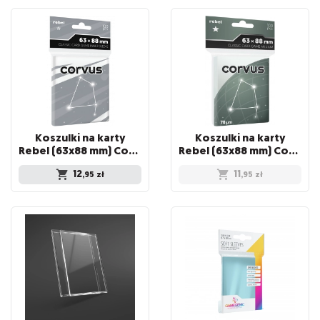
Koszulki na karty
Koszulki na karty
Rebel (63x88 mm) Corvus Inner Sleeve Light, 100 sztuk
Rebel (63x88 mm) Corvus Medium, 100 sztuk
12
11
,95
zł
,95
zł