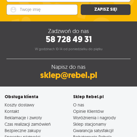
Twoje imię
ZAPISZ SIĘ!
Zadzwoń do nas
58 728 49 31
W godzinach 10-14 od poniedziałku do piątku
Napisz do nas
sklep@rebel.pl
Obsługa klienta
Sklep Rebel.pl
Koszty dostawy
O nas
Kontakt
Opinie Klientów
Reklamacje i zwroty
Wyróżnienia i nagrody
Czas realizacji zamówień
Sklep stacjonarny
Bezpieczne zakupy
Gwarancja satysfakcji!
Sposoby płatności
Bohaterowie Rebela