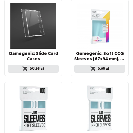
Gamegenic: Slide Card
Gamegenic: Soft CCG
Cases
Sleeves (67x94 mm), 100 sztuk
60
6
,95
zł
,95
zł