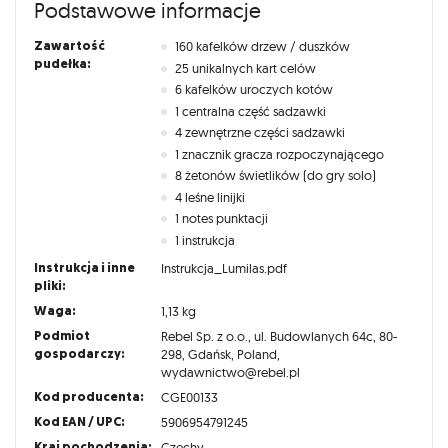
Podstawowe informacje
Zawartość
160 kafelków drzew / duszków
pudełka:
25 unikalnych kart celów
6 kafelków uroczych kotów
1 centralna część sadzawki
4 zewnętrzne części sadzawki
1 znacznik gracza rozpoczynającego
8 żetonów świetlików (do gry solo)
4 leśne linijki
1 notes punktacji
1 instrukcja
Instrukcja i inne
Instrukcja_Lumilas.pdf
pliki:
Waga:
1,13 kg
Podmiot
Rebel Sp. z o.o., ul. Budowlanych 64c, 80-
gospodarczy:
298, Gdańsk, Poland,
wydawnictwo@rebel.pl
Kod producenta:
CGE00133
Kod EAN / UPC:
5906954791245
Kraj pochodzenia:
Czechy