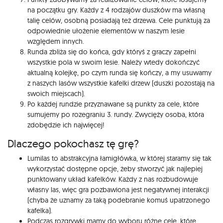
na początku gry. Każdy z 4 rodzajów duszków ma własną
talię celów, osobną posiadają też drzewa. Cele punktują za
odpowiednie ułożenie elementów w naszym lesie
względem innych.
Runda zbliża się do końca, gdy któryś z graczy zapełni
wszystkie pola w swoim lesie. Należy wtedy dokończyć
aktualną kolejkę, po czym runda się kończy, a my usuwamy
z naszych lasów wszystkie kafelki drzew (duszki pozostają na
swoich miejscach).
Po każdej rundzie przyznawane są punkty za cele, które
sumujemy po rozegraniu 3. rundy. Zwycięży osoba, która
zdobędzie ich najwięcej!
Dlaczego pokochasz tę grę?
Lumilas to abstrakcyjna łamigłówka, w której staramy się tak
wykorzystać dostępne opcje, żeby stworzyć jak najlepiej
punktowany układ kafelków. Każdy z nas rozbudowuje
własny las, więc gra pozbawiona jest negatywnej interakcji
(chyba że uznamy za taką podebranie komuś upatrzonego
kafelka).
Podczas rozgrywki mamy do wyboru różne cele, które