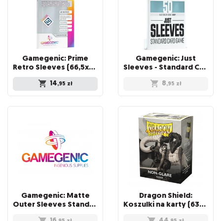
Gamegenic: Prime
Gamegenic: Just
Retro Sleeves (66,5x94 mm) 50 sztuk, Clear
Sleeves - Standard Card Game Sleeves (66x91 mm), 50 sztuk
14
8
,95
zł
,95
zł
Gamegenic: Matte
Dragon Shield:
Outer Sleeves Standard (66x91 mm), 50 sztuk
Koszulki na karty (63x88 mm) "Standard Size" Non-Glare, 100 sztuk, Clear
16
44
,95
zł
,95
zł