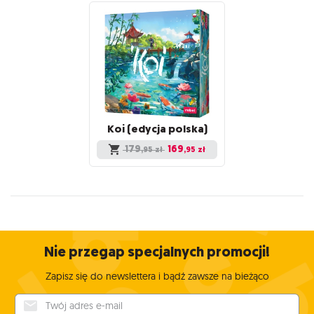
Koi
(edycja
polska)
179
169
,95
zł
,95
zł
Nie przegap specjalnych promocji!
Zapisz się do newslettera i bądź zawsze na bieżąco
Twój adres e-mail