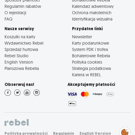
Regulamin rabatów
Kalendarz adwentowy
O rejestracji
Ochrona małoletnich
FAQ
Identyfikacja wizualna
Nasze serwisy
Przydatne linki
Koszulki na karty
Newsletter
Wydawnictwo Rebel
Karty podarunkowe
Sprzedaż hurtowa
System PDK i trofea
Rebel Studio
Bohaterowie Rebela
English Version
Polityka cookies
Planszowa Rebelia
Strategia podatkowa
Kariera w REBEL
Obserwuj nas!
Akceptujemy płatności
Zarządzaj
Polityka prywatności
Regulamin
English Version
preferencjami
cookies