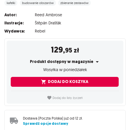
kafelki
budowanie obszarów
zbieranie zestawów
Autor:
Reed Ambrose
Ilustracje:
Štěpán Drašťák
Wydawca:
Rebel
129
,95
zł
Produkt dostępny w magazynie
Wysyłka w poniedziałek
DODAJ DO KOSZYKA
Dodaj do listy życzeń
Dostawa (
Poczta Polska
) już od
12 zł
.
Sprawdź opcje dostawy