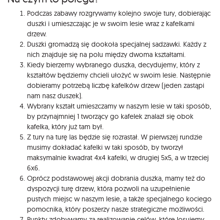
Podczas zabawy rozgrywamy kolejno swoje tury, dobierając
duszki i umieszczając je w swoim lesie wraz z kafelkami
drzew.
Duszki gromadzą się dookoła specjalnej sadzawki. Każdy z
nich znajduje się na polu między dwoma kształtami.
Kiedy bierzemy wybranego duszka, decydujemy, który z
kształtów będziemy chcieli ułożyć w swoim lesie. Następnie
dobieramy potrzebą liczbę kafelków drzew (jeden zastąpi
nam nasz duszek).
Wybrany kształt umieszczamy w naszym lesie w taki sposób,
by przynajmniej 1 tworzący go kafelek znalazł się obok
kafelka, który już tam był.
Z tury na turę las będzie się rozrastał. W pierwszej rundzie
musimy dokładać kafelki w taki sposób, by tworzył
maksymalnie kwadrat 4x4 kafelki, w drugiej 5x5, a w trzeciej
6x6.
Oprócz podstawowej akcji dobrania duszka, mamy też do
dyspozycji turę drzew, która pozwoli na uzupełnienie
pustych miejsc w naszym lesie, a także specjalnego kociego
pomocnika, który poszerzy nasze strategiczne możliwości.
Punkty zdobywamy za realizowanie celów, które losujemy