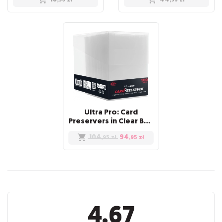
Ultra Pro: Card
Preservers in Clear Box (100)
104
94
,95
zł
,95
zł
Recenzje
4.67