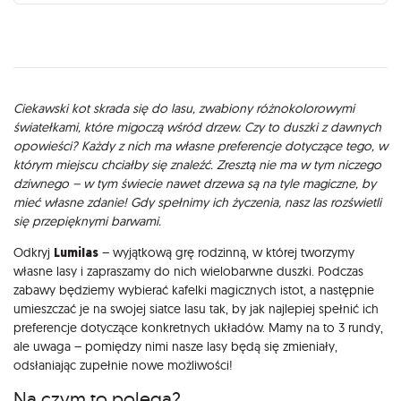
Opis
Ciekawski kot skrada się do lasu, zwabiony różnokolorowymi
światełkami, które migoczą wśród drzew. Czy to duszki z dawnych
opowieści? Każdy z nich ma własne preferencje dotyczące tego, w
którym miejscu chciałby się znaleźć. Zresztą nie ma w tym niczego
dziwnego – w tym świecie nawet drzewa są na tyle magiczne, by
mieć własne zdanie! Gdy spełnimy ich życzenia, nasz las rozświetli
się przepięknymi barwami.
Odkryj
Lumilas
– wyjątkową grę rodzinną, w której tworzymy
własne lasy i zapraszamy do nich wielobarwne duszki. Podczas
zabawy będziemy wybierać kafelki magicznych istot, a następnie
umieszczać je na swojej siatce lasu tak, by jak najlepiej spełnić ich
preferencje dotyczące konkretnych układów. Mamy na to 3 rundy,
ale uwaga – pomiędzy nimi nasze lasy będą się zmieniały,
odsłaniając zupełnie nowe możliwości!
Na czym to polega?