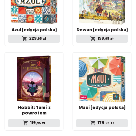
Azul
(edycja
polska)
Dewan
(edycja
polska)
229
159
,95
zł
,95
zł
Hobbit: Tam i z
Maui
(edycja
polska)
powrotem
119
179
,95
zł
,95
zł