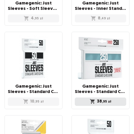
Gamegenic: Just
Gamegenic: Just
Sleeves - Soft Sleeves (67 x 94 mm) 100 sztuk, Clear
Sleeves - Inner Standard Card Game Sleeves (64x89 mm), 100 sztuk
4
8
,95
zł
,49
zł
Gamegenic: Just
Gamegenic: Just
Sleeves - Standard Card Game Sleeves (66x91 mm), Czarne, 50 sztuk
Sleeves - Standard Card Game Sleeves (66x92 mm) - Value Pack, 250 sztuk
10
38
,95
zł
,95
zł