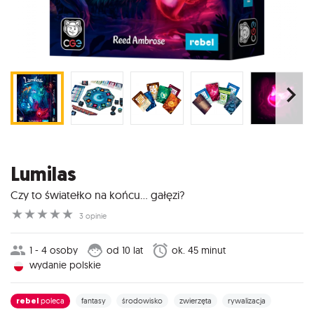
Lumilas
Czy to światełko na końcu… gałęzi?
☆
☆
☆
☆
☆
3 opinie
1 - 4 osoby
od 10 lat
ok. 45 minut
wydanie polskie
rebel
poleca
fantasy
środowisko
zwierzęta
rywalizacja