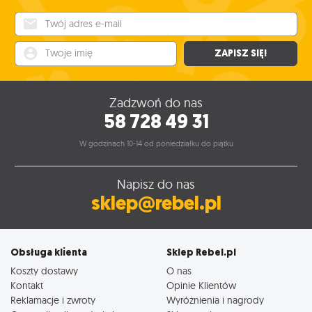
Twój adres e-mail
Twoje imię
ZAPISZ SIĘ!
Zadzwoń do nas
58 728 49 31
W godzinach 10-14 od poniedziałku do piątku
Napisz do nas
sklep@rebel.pl
Obsługa klienta
Sklep Rebel.pl
Koszty dostawy
O nas
Kontakt
Opinie Klientów
Reklamacje i zwroty
Wyróżnienia i nagrody