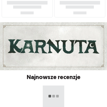
Najnowsze recenzje