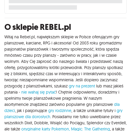
O sklepie REBEL.pl
Witaj na Rebel.pl, największym sklepie w Polsce oferującym gry
planszowe, karciane, RPG i akcesoria! Od 2003 roku gromadzimy
pasjonatów planszówek i tworzymy społeczność, która spędza
mnóstwo czasu przy planszy - zarówno w pracy, jak i w czasie
wolnym. Aby Cię zaprosić do naszego świata i przedstawić naszą
ofertę, przygotowaliśmy krótki przewodnik. Przy planszy spotkasz
się z bliskimi, spędzisz czas w interesujący i interaktywny sposób,
tworząc niezapomniane wspomnienia. Jeśli dopiero zaczynasz
przygodę z planszówkami, szukasz
gry na prezent
lub masz jakieś
pytania -
nie wahaj się pytać
! Chętnie odpowiemy, doradzimy i
spełnimy twoje planszówkowe pragnienia. W naszym
asortymencie znajdziesz zarówno popularne gry planszowe
dla
dzieci
, jak i pasjonujące
gry rodzinne
, a także unikalne tytuły i
gry
planszowe dla dorosłych
. Posiadamy nie tylko uwielbiane przez
wszystkich Dixit, Dobble, Wsiąść do Pociągu, Splendor czy Everdell,
ale także
oryginalne karty Pokemon,
Magic: The Gathering
, a także