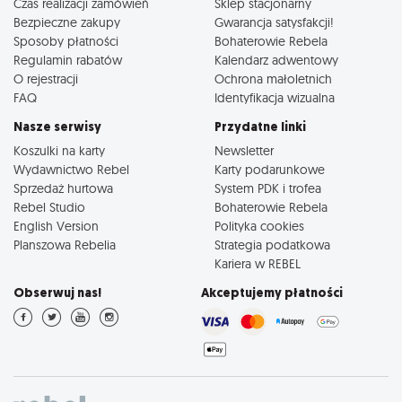
Czas realizacji zamówień
Sklep stacjonarny
Bezpieczne zakupy
Gwarancja satysfakcji!
Sposoby płatności
Bohaterowie Rebela
Regulamin rabatów
Kalendarz adwentowy
O rejestracji
Ochrona małoletnich
FAQ
Identyfikacja wizualna
Nasze serwisy
Przydatne linki
Koszulki na karty
Newsletter
Wydawnictwo Rebel
Karty podarunkowe
Sprzedaż hurtowa
System PDK i trofea
Rebel Studio
Bohaterowie Rebela
English Version
Polityka cookies
Planszowa Rebelia
Strategia podatkowa
Kariera w REBEL
Obserwuj nas!
Akceptujemy płatności