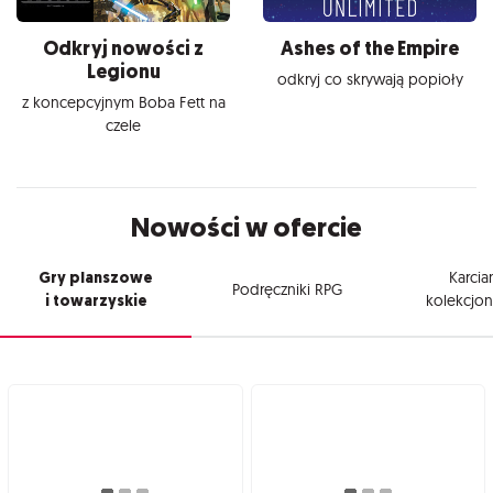
Odkryj nowości z
Ashes of the Empire
Legionu
odkryj co skrywają popioły
z koncepcyjnym Boba Fett na
czele
Nowości w ofercie
Gry planszowe
Karcia
Podręczniki RPG
i towarzyskie
kolekcjon