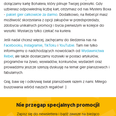
dołączamy kartę Bohatera, który pilnuje Twojej przesyłki. Gdy
uzbierasz odpowiednią liczbę kart, otrzymasz od nas Mystery Boxa
-
pakiet gier całkowicie za darmo
. Dodatkowo, na Rebel.pl masz
możliwość skorzystania z opcji zakupów w przedsprzedaży,
zdobycia unikalnych promocji i bycia pierwszym w kolejce do
wysyłki. Wystarczy tylko czekać na kuriera.
Jeśli nadal chcesz więcej, zachęcamy do śledzenia nas na
Facebooku
,
Instagramie
,
TikToku
i
YouTubie
. Tam nie tylko
informujemy o nadchodzących nowościach od
Wydawnictwa
Rebel
, ale także dostarczamy rozrywki w postaci artykułów,
programów na żywo, wywiadów, konkursów, wydarzeń oraz
prowadzimy jeszcze szerszą dyskusję na temat gier planszowych i
fabularnych.
Graj, baw się i odkrywaj świat planszówek razem z nami. Miłego
buszowania wśród naszych regałów! :)
Nie przegap specjalnych promocji!
Zapisz się do newslettera i bądź zawsze na bieżąco