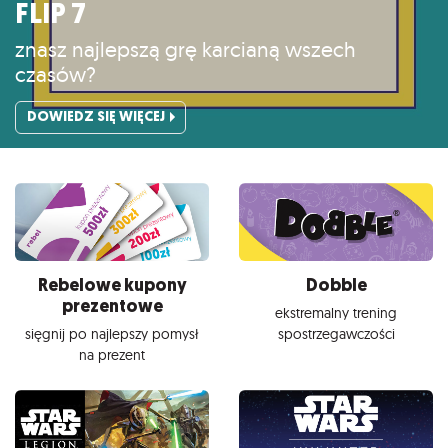
FLIP 7
znasz najlepszą grę karcianą wszech
czasów?
DOWIEDZ SIĘ WIĘCEJ
Rebelowe kupony
Dobble
prezentowe
ekstremalny trening
sięgnij po najlepszy pomysł
spostrzegawczości
na prezent