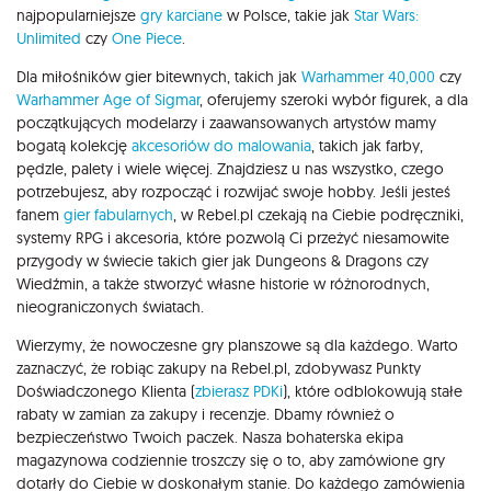
najpopularniejsze
gry karciane
w Polsce, takie jak
Star Wars:
Unlimited
czy
One Piece
.
Dla miłośników gier bitewnych, takich jak
Warhammer 40,000
czy
Warhammer Age of Sigmar
, oferujemy szeroki wybór figurek, a dla
początkujących modelarzy i zaawansowanych artystów mamy
bogatą kolekcję
akcesoriów do malowania
, takich jak farby,
pędzle, palety i wiele więcej. Znajdziesz u nas wszystko, czego
potrzebujesz, aby rozpocząć i rozwijać swoje hobby. Jeśli jesteś
fanem
gier fabularnych
, w Rebel.pl czekają na Ciebie podręczniki,
systemy RPG i akcesoria, które pozwolą Ci przeżyć niesamowite
przygody w świecie takich gier jak Dungeons & Dragons czy
Wiedźmin, a także stworzyć własne historie w różnorodnych,
nieograniczonych światach.
Wierzymy, że nowoczesne gry planszowe są dla każdego. Warto
zaznaczyć, że robiąc zakupy na Rebel.pl, zdobywasz Punkty
Doświadczonego Klienta (
zbierasz PDKi
), które odblokowują stałe
rabaty w zamian za zakupy i recenzje. Dbamy również o
bezpieczeństwo Twoich paczek. Nasza bohaterska ekipa
magazynowa codziennie troszczy się o to, aby zamówione gry
dotarły do Ciebie w doskonałym stanie. Do każdego zamówienia