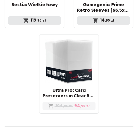
Bestia:
Wielkie
łowy
Gamegenic: Prime
Retro Sleeves (66,5x94 mm) 50 sztuk, Clear
119
14
,95
zł
,95
zł
Ultra Pro: Card
Preservers in Clear Box (100)
104
94
,95
zł
,95
zł