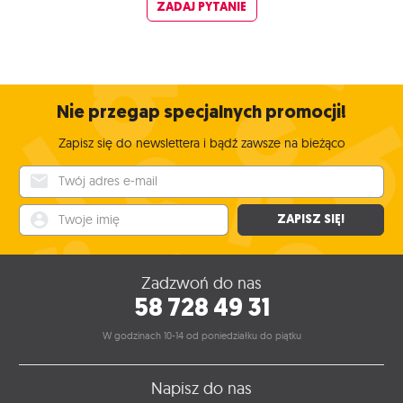
ZADAJ PYTANIE
Nie przegap specjalnych promocji!
Zapisz się do newslettera i bądź zawsze na bieżąco
Twój adres e-mail
Twoje imię
ZAPISZ SIĘ!
Zadzwoń do nas
58 728 49 31
W godzinach 10-14 od poniedziałku do piątku
Napisz do nas