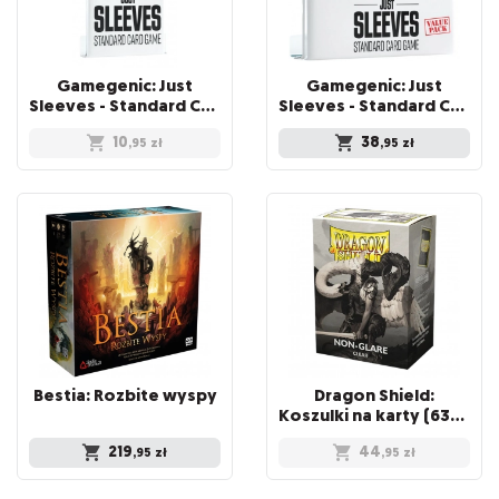
Gamegenic: Just
Gamegenic: Just
Sleeves - Standard Card Game Sleeves (66x91 mm), Czarne, 50 sztuk
Sleeves - Standard Card Game Sleeves (66x92 mm) - Value Pack, 250 sztuk
10
38
,95
zł
,95
zł
Bestia:
Rozbite
wyspy
Dragon Shield:
Koszulki na karty (63x88 mm) "Standard Size" Non-Glare, 100 sztuk, Clear
219
44
,95
zł
,95
zł