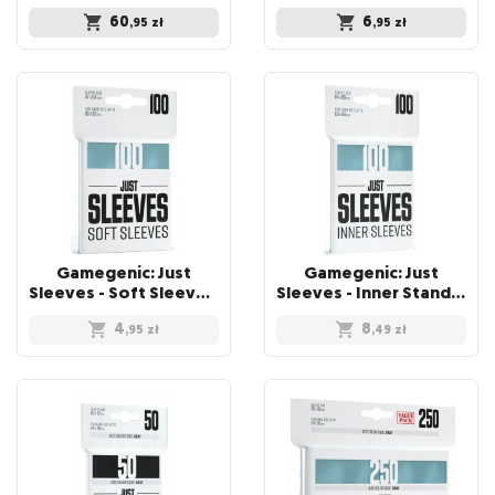
60
6
,95
zł
,95
zł
Gamegenic: Just
Gamegenic: Just
Sleeves - Soft Sleeves (67 x 94 mm) 100 sztuk, Clear
Sleeves - Inner Standard Card Game Sleeves (64x89 mm), 100 sztuk
4
8
,95
zł
,49
zł