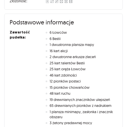
Złożoność:
Podstawowe informacje
Zawartość
6 Łowców
pudełka:
6 Bestii
1 dwustronna plansza mapy
16 kart akcji
2 dwustronne arkusze zleceń
25 kart talentów Bestii
25 kart oręża Łowców
46 kart zdolności
12 pionków postaci
15 pionków chowańców
48 kart ruchu
19 drewnianych znaczników ulepszeń
65 drewnianych pionków z nadrukiem
1 plansza minimapy, zasłonka i znacznik
obszaru
3 żetony pradawnej mocy