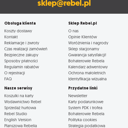
sklep@rebel.pl
Obsługa klienta
Sklep Rebel.pl
Koszty dostawy
O nas
Kontakt
Opinie Klientów
Reklamacje i zwroty
Wyróżnienia i nagrody
Czas realizacji zamówień
Sklep stacjonarny
Bezpieczne zakupy
Gwarancja satysfakcji!
Sposoby płatności
Bohaterowie Rebela
Regulamin rabatów
Kalendarz adwentowy
O rejestracji
Ochrona małoletnich
FAQ
Identyfikacja wizualna
Nasze serwisy
Przydatne linki
Koszulki na karty
Newsletter
Wydawnictwo Rebel
Karty podarunkowe
Sprzedaż hurtowa
System PDK i trofea
Rebel Studio
Bohaterowie Rebela
English Version
Polityka cookies
Planszowa Rebelia
Strategia podatkowa