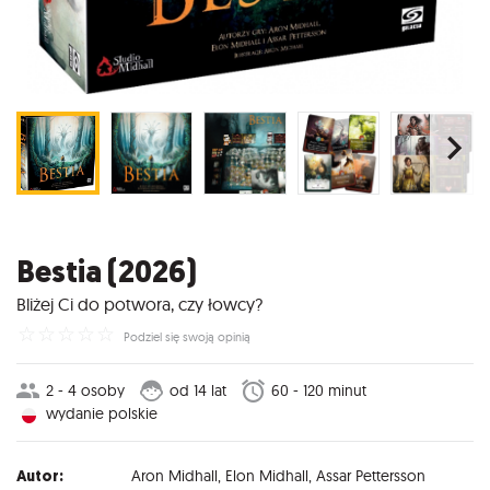
Bestia (2026)
Bliżej Ci do potwora, czy łowcy?
☆
☆
☆
☆
☆
Podziel się swoją opinią
2 - 4 osoby
od 14 lat
60 - 120 minut
wydanie polskie
Autor:
Aron Midhall
,
Elon Midhall
,
Assar Pettersson