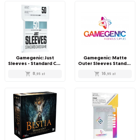
Gamegenic: Just
Gamegenic: Matte
Sleeves - Standard Card Game Sleeves (66x91 mm), 50 sztuk
Outer Sleeves Standard (66x91 mm), 50 sztuk
8
16
,95
zł
,95
zł