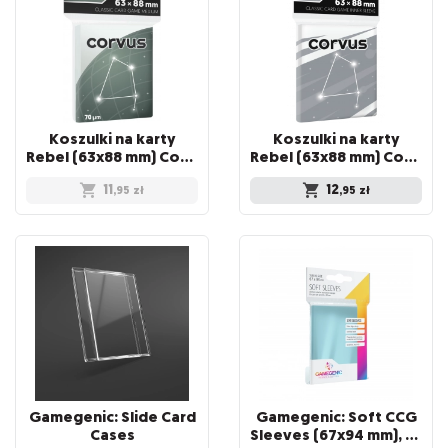
Koszulki na karty
Koszulki na karty
Rebel (63x88 mm) Corvus Medium, 100 sztuk
Rebel (63x88 mm) Corvus Inner Sleeve Light, 100 sztuk
11
12
,95
zł
,95
zł
Gamegenic: Slide Card
Gamegenic: Soft CCG
Cases
Sleeves (67x94 mm), 100 sztuk