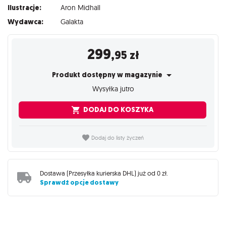
Ilustracje:
Aron Midhall
Wydawca:
Galakta
299
,95
zł
Produkt dostępny w magazynie
Wysyłka jutro
DODAJ DO KOSZYKA
Dodaj do listy życzeń
Dostawa (
Przesyłka kurierska DHL
) już od
0 zł
.
Sprawdź opcje dostawy