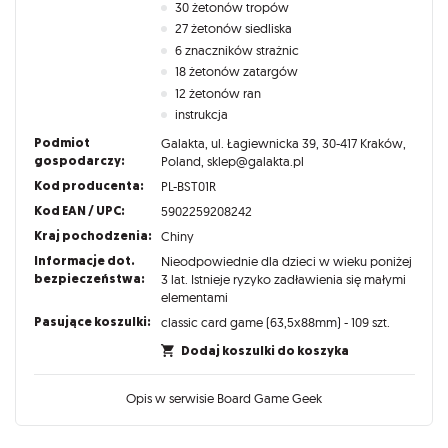
30 żetonów tropów
27 żetonów siedliska
6 znaczników strażnic
18 żetonów zatargów
12 żetonów ran
instrukcja
Podmiot
Galakta, ul. Łagiewnicka 39, 30-417 Kraków,
gospodarczy:
Poland, sklep@galakta.pl
Kod producenta:
PL-BST01R
Kod EAN / UPC:
5902259208242
Kraj pochodzenia:
Chiny
Informacje dot.
Nieodpowiednie dla dzieci w wieku poniżej
bezpieczeństwa:
3 lat. Istnieje ryzyko zadławienia się małymi
elementami
Pasujące koszulki:
classic card game (63,5x88mm) - 109 szt.
Dodaj koszulki do koszyka
Opis w serwisie Board Game Geek