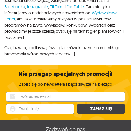
Jeśli nadal chcesz więcej, zachęcamy do śledzenia nas na
Facebooku
,
Instagramie
,
TikToku
i
YouTubie
. Tam nie tylko
informujemy o nadchodzących nowościach od
Wydawnictwa
Rebel
, ale także dostarczamy rozrywki w postaci artykułów,
programów na żywo, wywiadów, konkursów, wydarzeń oraz
prowadzimy jeszcze szerszą dyskusję na temat gier planszowych i
fabularnych.
Graj, baw się i odkrywaj świat planszówek razem z nami. Miłego
buszowania wśród naszych regałów! :)
Nie przegap specjalnych promocji!
Zapisz się do newslettera i bądź zawsze na bieżąco
Twój adres e-mail
Twoje imię
ZAPISZ SIĘ!
Zadzwoń do nas