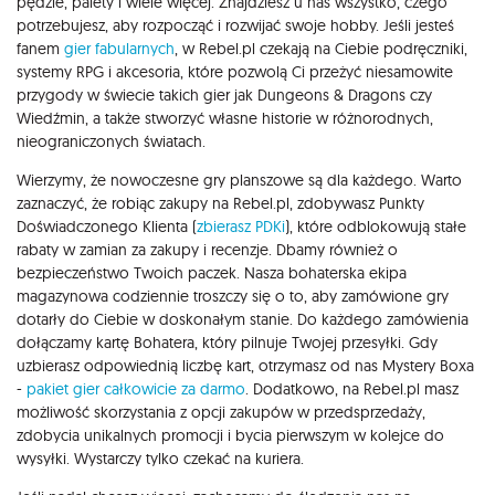
pędzle, palety i wiele więcej. Znajdziesz u nas wszystko, czego
potrzebujesz, aby rozpocząć i rozwijać swoje hobby. Jeśli jesteś
fanem
gier fabularnych
, w Rebel.pl czekają na Ciebie podręczniki,
systemy RPG i akcesoria, które pozwolą Ci przeżyć niesamowite
przygody w świecie takich gier jak Dungeons & Dragons czy
Wiedźmin, a także stworzyć własne historie w różnorodnych,
nieograniczonych światach.
Wierzymy, że nowoczesne gry planszowe są dla każdego. Warto
zaznaczyć, że robiąc zakupy na Rebel.pl, zdobywasz Punkty
Doświadczonego Klienta (
zbierasz PDKi
), które odblokowują stałe
rabaty w zamian za zakupy i recenzje. Dbamy również o
bezpieczeństwo Twoich paczek. Nasza bohaterska ekipa
magazynowa codziennie troszczy się o to, aby zamówione gry
dotarły do Ciebie w doskonałym stanie. Do każdego zamówienia
dołączamy kartę Bohatera, który pilnuje Twojej przesyłki. Gdy
uzbierasz odpowiednią liczbę kart, otrzymasz od nas Mystery Boxa
-
pakiet gier całkowicie za darmo
. Dodatkowo, na Rebel.pl masz
możliwość skorzystania z opcji zakupów w przedsprzedaży,
zdobycia unikalnych promocji i bycia pierwszym w kolejce do
wysyłki. Wystarczy tylko czekać na kuriera.