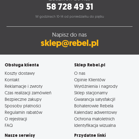
58 728 49 31
W godzinach 10-14 od poniedziałku do piątku
Napisz do nas
sklep@rebel.pl
Obsługa klienta
Sklep Rebel.pl
Koszty dostawy
O nas
Kontakt
Opinie Klientów
Reklamacje i zwroty
Wyróżnienia i nagrody
Czas realizacji zamówień
Sklep stacjonarny
Bezpieczne zakupy
Gwarancja satysfakcji!
Sposoby płatności
Bohaterowie Rebela
Regulamin rabatów
Kalendarz adwentowy
O rejestracji
Ochrona małoletnich
FAQ
Identyfikacja wizualna
Nasze serwisy
Przydatne linki