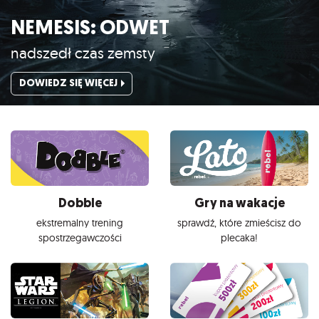
NEMESIS: ODWET
nadszedł czas zemsty
DOWIEDZ SIĘ WIĘCEJ
Dobble
Gry na wakacje
ekstremalny trening
sprawdź, które zmieścisz do
spostrzegawczości
plecaka!