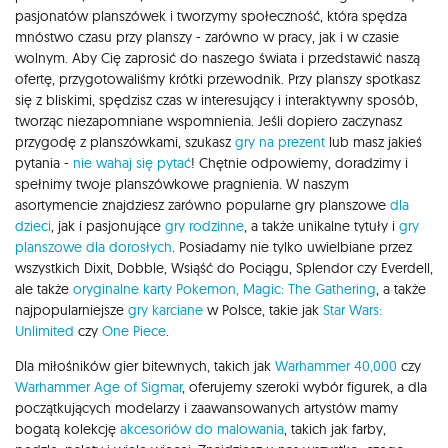
pasjonatów planszówek i tworzymy społeczność, która spędza
mnóstwo czasu przy planszy - zarówno w pracy, jak i w czasie
wolnym. Aby Cię zaprosić do naszego świata i przedstawić naszą
ofertę, przygotowaliśmy krótki przewodnik. Przy planszy spotkasz
się z bliskimi, spędzisz czas w interesujący i interaktywny sposób,
tworząc niezapomniane wspomnienia. Jeśli dopiero zaczynasz
przygodę z planszówkami, szukasz
gry na prezent
lub masz jakieś
pytania -
nie wahaj się pytać
! Chętnie odpowiemy, doradzimy i
spełnimy twoje planszówkowe pragnienia. W naszym
asortymencie znajdziesz zarówno popularne gry planszowe
dla
dzieci
, jak i pasjonujące
gry rodzinne
, a także unikalne tytuły i
gry
planszowe dla dorosłych
. Posiadamy nie tylko uwielbiane przez
wszystkich Dixit, Dobble, Wsiąść do Pociągu, Splendor czy Everdell,
ale także
oryginalne karty Pokemon,
Magic: The Gathering
, a także
najpopularniejsze
gry karciane
w Polsce, takie jak
Star Wars:
Unlimited
czy
One Piece
.
Dla miłośników gier bitewnych, takich jak
Warhammer 40,000
czy
Warhammer Age of Sigmar
, oferujemy szeroki wybór figurek, a dla
początkujących modelarzy i zaawansowanych artystów mamy
bogatą kolekcję
akcesoriów do malowania
, takich jak farby,