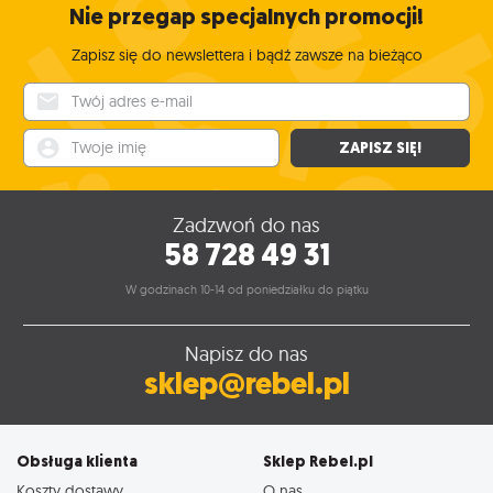
Nie przegap specjalnych promocji!
Zapisz się do newslettera i bądź zawsze na bieżąco
Twój adres e-mail
Twoje imię
ZAPISZ SIĘ!
Zadzwoń do nas
58 728 49 31
W godzinach 10-14 od poniedziałku do piątku
Napisz do nas
sklep@rebel.pl
Obsługa klienta
Sklep Rebel.pl
Koszty dostawy
O nas