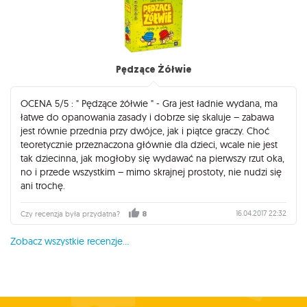
recenzowanych przeze mnie w tym numerze gier Reinera
Knizii znacznie częściej wracam do Pędzących Żółwi.
Pędzące Żółwie
OCENA 5/5 : " Pędzące żółwie " - Gra jest ładnie wydana, ma
łatwe do opanowania zasady i dobrze się skaluje – zabawa
jest równie przednia przy dwójce, jak i piątce graczy. Choć
teoretycznie przeznaczona głównie dla dzieci, wcale nie jest
tak dziecinna, jak mogłoby się wydawać na pierwszy rzut oka,
no i przede wszystkim – mimo skrajnej prostoty, nie nudzi się
ani trochę.
16.04.2017 22:32
Czy recenzja była przydatna?
8
Zobacz wszystkie recenzje...