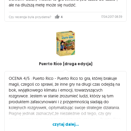
ale na dłuższą metę może się nudzić.
17.04.2017 08:39
Czy recenzja była przydatna?
4
Puerto Rico (druga edycja)
OCENA 4/5 : Puerto Rico - Puerto Rico to gra, której brakuje
magii, czegoś co sprawi, że inne gry na długi czas odejdą na
bok, wyjątkowego klimatu i emocji, towarzyszących
rozgrywce. Jestem w stanie zrozumieć ludzi, którzy są tym
produktem zafascynowani i z przyjemnością siadają do
kolejnych rozgrywek, optymalizując swoje strategie działania.
Pragnę jednak zaznaczyć,że niezależnie od tego, czy gry
ekonomiczne to nasz ulubiony gatunek, czy nie – Puerto Rico
czytaj dalej...
nie koniecznie trafi w nasze gusta. Nie każdego fascynuje niby
– interakcja podczas rozgrywki, która upływa w grobowej