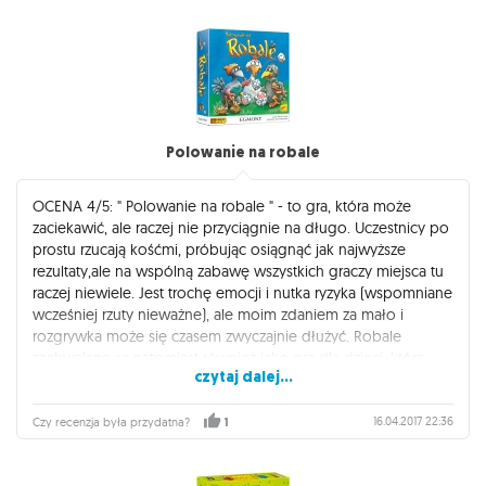
kooperacyjnych gier planszowych to absolutny lider. Dla
fanów BSG i gier kooperacyjnych absolutny must-have.
Polowanie na robale
OCENA 4/5: " Polowanie na robale " - to gra, która może
zaciekawić, ale raczej nie przyciągnie na długo. Uczestnicy po
prostu rzucają kośćmi, próbując osiągnąć jak najwyższe
rezultaty,ale na wspólną zabawę wszystkich graczy miejsca tu
raczej niewiele. Jest trochę emocji i nutka ryzyka (wspomniane
wcześniej rzuty nieważne), ale moim zdaniem za mało i
rozgrywka może się czasem zwyczajnie dłużyć. Robale
zachwalane są natomiast również jako gra dla dzieci, która
czytaj dalej...
pomaga uczyć działań matematycznych. Rzeczywiście, jest w
niej sporo dodawania oraz mnożenia i uważam, że naprawdę
może być w tym aspekcie pomocna. Dzieciom się więc
16.04.2017 22:36
Czy recenzja była przydatna?
1
przyda, ale starszych graczy raczej nie zachwyci. Pozycja
przyjemna, można zagrać, ale przyznam, że z dwóch