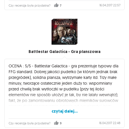
ciszy, gdy każdy z uczestników wysila swoje szare komórki
16.04.2017 22:57
Czy recenzja była przydatna?
7
szukając optymalnych rozwiązań. Puerto Rico stanowi produkt
najwyższych lotów, chociaż oczywiście nie jest to tytuł, który
zachwyci każdą grupę graczy.
Battlestar Galactica - Gra planszowa
OCENA : 5/5 - Battlestar Galactica - gra prezentuje typowy dla
FFG standard. Dobrej jakości pudełko (w którym jednak brak
przegródek), solidna plansza, wytrzymałe karty itd. Trzy małe
minusy, tworzące ostatecznie jeden duży to: wspomniany
przed chwilą brak wytłoczki w pudełku (przy tej ilości
elementów nie sposób ułożyć je tak, by nie latały wewnątrz);
fakt, że po zamontowaniu obrotowych mierników surowców
plansza dość nieestetycznie odstaje od powierzchni blatu
czytaj dalej...
oraz słabo podocinane wypraski z żetonami, co najczęściej
kończy się malutkimi zadrami na tekturowych elementach. Ta
gra zasługuje na dziesiątkę. Naprawdę zasługuje. W kategorii
16.04.2017 22:48
Czy recenzja była przydatna?
9