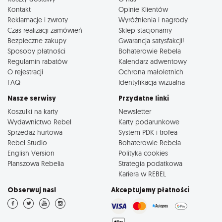
Kontakt
Opinie Klientów
Reklamacje i zwroty
Wyróżnienia i nagrody
Czas realizacji zamówień
Sklep stacjonarny
Bezpieczne zakupy
Gwarancja satysfakcji!
Sposoby płatności
Bohaterowie Rebela
Regulamin rabatów
Kalendarz adwentowy
O rejestracji
Ochrona małoletnich
FAQ
Identyfikacja wizualna
Nasze serwisy
Przydatne linki
Koszulki na karty
Newsletter
Wydawnictwo Rebel
Karty podarunkowe
Sprzedaż hurtowa
System PDK i trofea
Rebel Studio
Bohaterowie Rebela
English Version
Polityka cookies
Planszowa Rebelia
Strategia podatkowa
Kariera w REBEL
Obserwuj nas!
Akceptujemy płatności