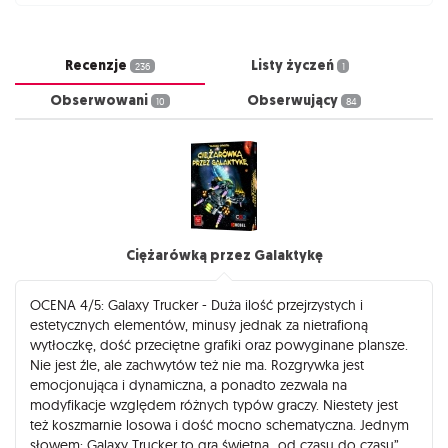
Recenzje
Listy życzeń
236
1
Obserwowani
Obserwujący
10
84
Ciężarówką przez Galaktykę
OCENA 4/5: Galaxy Trucker - Duża ilość przejrzystych i
estetycznych elementów, minusy jednak za nietrafioną
wytłoczkę, dość przeciętne grafiki oraz powyginane plansze.
Nie jest źle, ale zachwytów też nie ma. Rozgrywka jest
emocjonująca i dynamiczna, a ponadto zezwala na
modyfikacje względem różnych typów graczy. Niestety jest
też koszmarnie losowa i dość mocno schematyczna. Jednym
słowem: Galaxy Trucker to gra świetna „od czasu do czasu”,