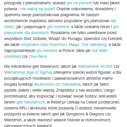
przygodę z planszówkami, szukasz
gry na prezent
lub masz jakieś
pytania -
nie wahaj się pytać
! Chętnie odpowiemy, doradzimy i
spełnimy twoje planszówkowe pragnienia. W naszym
asortymencie znajdziesz zarówno popularne gry planszowe
dla
dzieci
, jak i pasjonujące
gry rodzinne
, a także unikalne tytuły i
gry
planszowe dla dorosłych
. Posiadamy nie tylko uwielbiane przez
wszystkich Dixit, Dobble, Wsiąść do Pociągu, Splendor czy Everdell,
ale także
oryginalne karty Pokemon,
Magic: The Gathering
, a także
najpopularniejsze
gry karciane
w Polsce, takie jak
Star Wars:
Unlimited
czy
One Piece
.
Dla miłośników gier bitewnych, takich jak
Warhammer 40,000
czy
Warhammer Age of Sigmar
, oferujemy szeroki wybór figurek, a dla
początkujących modelarzy i zaawansowanych artystów mamy
bogatą kolekcję
akcesoriów do malowania
, takich jak farby,
pędzle, palety i wiele więcej. Znajdziesz u nas wszystko, czego
potrzebujesz, aby rozpocząć i rozwijać swoje hobby. Jeśli jesteś
fanem
gier fabularnych
, w Rebel.pl czekają na Ciebie podręczniki,
systemy RPG i akcesoria, które pozwolą Ci przeżyć niesamowite
przygody w świecie takich gier jak Dungeons & Dragons czy
Wiedźmin, a także stworzyć własne historie w różnorodnych,
nieograniczonych światach.