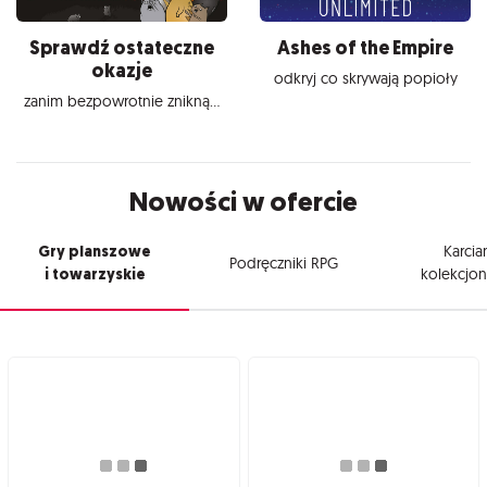
Sprawdź ostateczne
Ashes of the Empire
okazje
odkryj co skrywają popioły
zanim bezpowrotnie znikną...
Nowości w ofercie
Gry planszowe
Karcia
Podręczniki RPG
i towarzyskie
kolekcjon