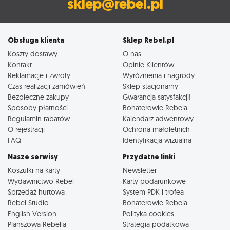
sklep@rebel.pl
Obsługa klienta
Sklep Rebel.pl
Koszty dostawy
O nas
Kontakt
Opinie Klientów
Reklamacje i zwroty
Wyróżnienia i nagrody
Czas realizacji zamówień
Sklep stacjonarny
Bezpieczne zakupy
Gwarancja satysfakcji!
Sposoby płatności
Bohaterowie Rebela
Regulamin rabatów
Kalendarz adwentowy
O rejestracji
Ochrona małoletnich
FAQ
Identyfikacja wizualna
Nasze serwisy
Przydatne linki
Koszulki na karty
Newsletter
Wydawnictwo Rebel
Karty podarunkowe
Sprzedaż hurtowa
System PDK i trofea
Rebel Studio
Bohaterowie Rebela
English Version
Polityka cookies
Planszowa Rebelia
Strategia podatkowa