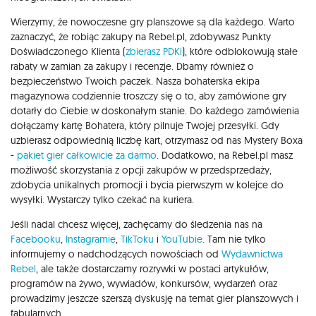
Wierzymy, że nowoczesne gry planszowe są dla każdego. Warto
zaznaczyć, że robiąc zakupy na Rebel.pl, zdobywasz Punkty
Doświadczonego Klienta (
zbierasz PDKi
), które odblokowują stałe
rabaty w zamian za zakupy i recenzje. Dbamy również o
bezpieczeństwo Twoich paczek. Nasza bohaterska ekipa
magazynowa codziennie troszczy się o to, aby zamówione gry
dotarły do Ciebie w doskonałym stanie. Do każdego zamówienia
dołączamy kartę Bohatera, który pilnuje Twojej przesyłki. Gdy
uzbierasz odpowiednią liczbę kart, otrzymasz od nas Mystery Boxa
-
pakiet gier całkowicie za darmo
. Dodatkowo, na Rebel.pl masz
możliwość skorzystania z opcji zakupów w przedsprzedaży,
zdobycia unikalnych promocji i bycia pierwszym w kolejce do
wysyłki. Wystarczy tylko czekać na kuriera.
Jeśli nadal chcesz więcej, zachęcamy do śledzenia nas na
Facebooku
,
Instagramie
,
TikToku
i
YouTubie
. Tam nie tylko
informujemy o nadchodzących nowościach od
Wydawnictwa
Rebel
, ale także dostarczamy rozrywki w postaci artykułów,
programów na żywo, wywiadów, konkursów, wydarzeń oraz
prowadzimy jeszcze szerszą dyskusję na temat gier planszowych i
fabularnych.