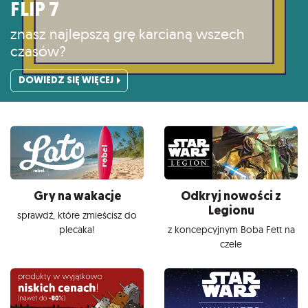
FLIP 7
znasz najlepszą grę karcianą wszech
czasów?
DOWIEDZ SIĘ WIĘCEJ
Gry na wakacje
Odkryj nowości z
Legionu
sprawdź, które zmieścisz do
plecaka!
z koncepcyjnym Boba Fett na
czele