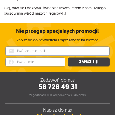
Graj, baw się i odkrywaj świat planszówek razem z nami. Miłego
buszowania wśród naszych regałów! :)
Nie przegap specjalnych promocji!
Zapisz się do newslettera i bądź zawsze na bieżąco
Twój adres e-mail
Twoje imię
ZAPISZ SIĘ!
Zadzwoń do nas
58 728 49 31
W godzinach 10-14 od poniedziałku do piątku
Napisz do nas