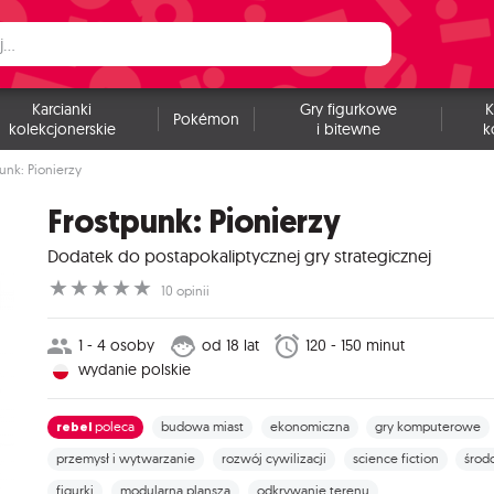
Karcianki
Gry figurkowe
K
Pokémon
kolekcjonerskie
i bitewne
k
unk: Pionierzy
Frostpunk: Pionierzy
Dodatek do postapokaliptycznej gry strategicznej
☆
☆
☆
☆
☆
10 opinii
1 - 4 osoby
od 18 lat
120 - 150 minut
wydanie polskie
rebel
poleca
budowa miast
ekonomiczna
gry komputerowe
przemysł i wytwarzanie
rozwój cywilizacji
science fiction
środ
figurki
modularna plansza
odkrywanie terenu