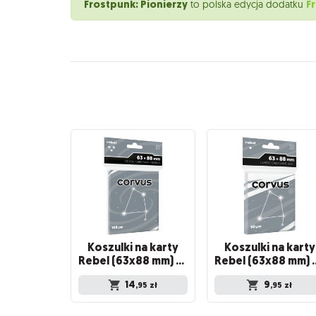
Frostpunk: Pionierzy
F
to polska edycja dodatku
Koszulki na karty
Koszulki na karty
Rebel (63x88 mm) Corvus Premium, 100 sztuk
Rebel (63x88 mm) C
14
9
,95
zł
,95
zł