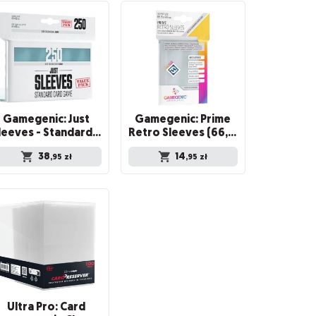
Gamegenic: Just
Gamegenic: Prime
Sleeves - Standard Card Game Sleeves (66x92 mm) - Value Pack, 250 sztuk
Retro Sleeves (66,5x94 mm) 50 sztuk, Clear
38
14
,95
zł
,95
zł
Ultra Pro: Card