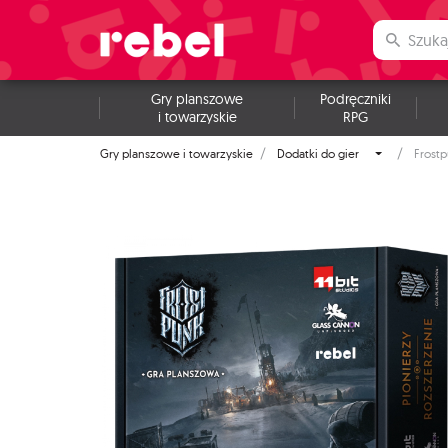
Gry planszowe
Podręczniki
i towarzyskie
RPG
Gry planszowe i towarzyskie
Dodatki do gier
Frostp