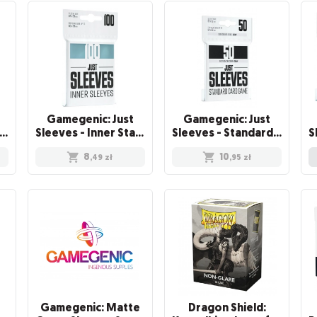
Gamegenic: Just
Gamegenic: Just
eeves - Soft Sleeves (67 x 94 mm) 100 sztuk, Clear
Sleeves - Inner Standard Card Game Sleeves (64x89 mm), 100 sztuk
Sleeves - Standard Card Game Sleeves (66x91 mm), Czarne, 50 sztuk
8
10
,49
zł
,95
zł
Gamegenic: Matte
Dragon Shield: