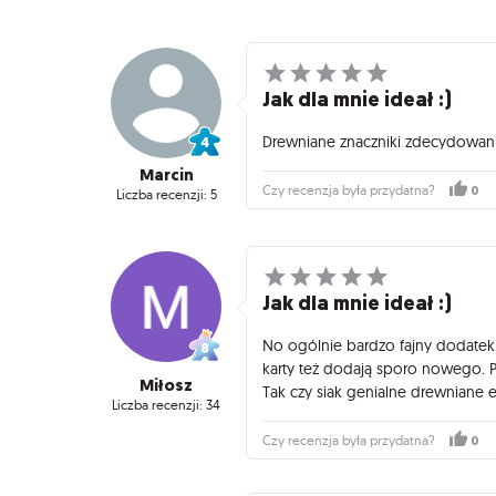
Jak dla mnie ideał :)
Drewniane znaczniki zdecydowani
Marcin
0
Czy recenzja była przydatna?
Liczba recenzji: 5
Jak dla mnie ideał :)
No ogólnie bardzo fajny dodatek.
karty też dodają sporo nowego. Pr
Miłosz
Tak czy siak genialne drewniane 
Liczba recenzji: 34
0
Czy recenzja była przydatna?