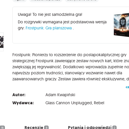
Uwaga! To nie jest samodzielna gra!
Do rozgrywki wymagana jest podstawowa wersja
gry:
Frostpunk: Gra planszowa
.
Frostpunk: Pionierzy to rozszerzenie do postapokaliptycznej gry
strategicznej Frostpunk zawierające zestaw nowych kart, które zn
zwiększają jej regrywalność. Dodatkowo wprowadza zupełnie n
najwyższy poziom trudności, stanowiący wyzwanie nawet dla
cz
Autor:
Adam Kwapiński
Wydawca:
Glass Cannon Unplugged
,
Rebel
Recenzje
Pytania i odpowiedzi
16
8
2