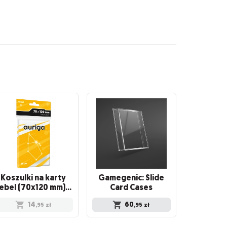
Koszulki na karty
Gamegenic: Slide
Rebel (70x120 mm) Auriga Light, 100 sztuk
Card Cases
14
60
,95
zł
,95
zł