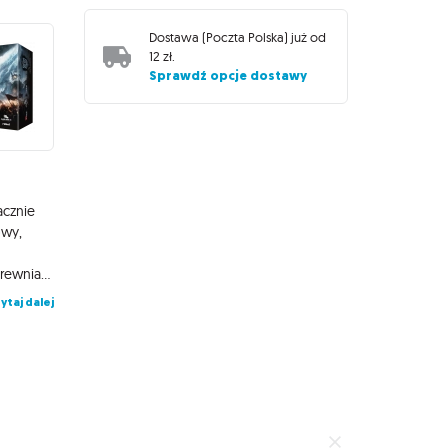
Dostawa (
Poczta Polska
) już od
12 zł
.
Sprawdź opcje dostawy
acznie
owy,
zaawansowanych graczy. Zestaw zawiera również ekskluzywne, drewniane pionki, które uczynią naszą grę jeszcze bardziej estetyczną. Zawiera wszystkie cele odblokowane podczas kampanii na portalu Kickstarter. Czym jest Frostpunk? To strategiczna gra planszowa, w której od jednego do czterech graczy wciela się w przywódców ostatniej kolonii ocalałych w postapokaliptycznym, skutym lodem świecie. Naszą rolą jest zarządzanie zarówno infrastrukturą ostatniego miasta, jak i jego mieszkańcami oraz nieustanne lawirowanie między perspektywą lodowej zagłady a buntem. Nasi obywatele to nie tylko nieme pionki na planszy: będą wysuwać postulaty i reagować zgodnie z panującymi nastrojami. Działania i decyzje graczy poniosą ze sobą istotne dla rozgrywki konsekwencje, tworząc każdorazowo wyjątkową, dojrzałą historię. Frostpunk: Pionierzy to polska edycja dodatku Frostpunk: Frostlander Expansion.
ytaj dalej