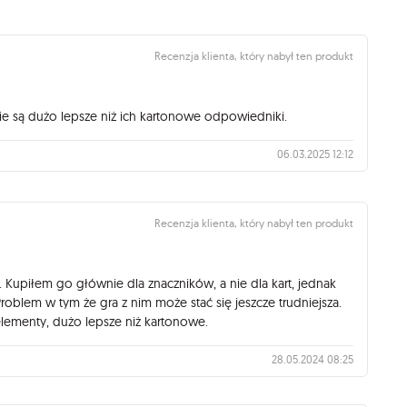
Recenzja klienta, który nabył ten produkt
e są dużo lepsze niż ich kartonowe odpowiedniki.
06.03.2025 12:12
Recenzja klienta, który nabył ten produkt
 Kupiłem go głównie dla znaczników, a nie dla kart, jednak
oblem w tym że gra z nim może stać się jeszcze trudniejsza.
elementy, dużo lepsze niż kartonowe.
28.05.2024 08:25