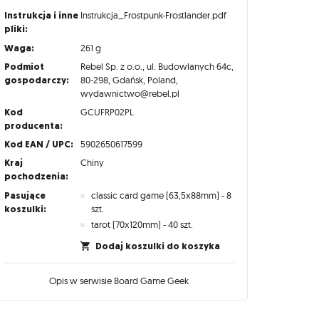
Instrukcja i inne
Instrukcja_Frostpunk-Frostlander.pdf
pliki:
Waga:
261 g
Podmiot
Rebel Sp. z o.o., ul. Budowlanych 64c,
gospodarczy:
80-298, Gdańsk, Poland,
wydawnictwo@rebel.pl
Kod
GCUFRP02PL
producenta:
Kod EAN / UPC:
5902650617599
Kraj
Chiny
pochodzenia:
Pasujące
classic card game (63,5x88mm) - 8
koszulki:
szt.
tarot (70x120mm) - 40 szt.
Dodaj koszulki do koszyka
Opis w serwisie Board Game Geek