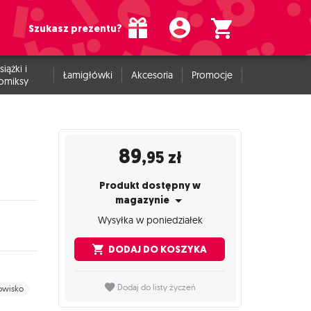
Szukasz prezentu?
siążki i
Łamigłówki
Akcesoria
Promocje
omiksy
89
,95
zł
Produkt dostępny w
magazynie
Wysyłka w poniedziałek
DODAJ DO KOSZYKA
Dodaj do listy życzeń
owisko