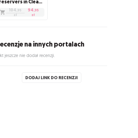
Preservers in Clear Box (100)
104
94
,95
,95
zł
zł
ecenzje na innych portalach
kt jeszcze nie dodał recenzji.
DODAJ LINK DO RECENZJI