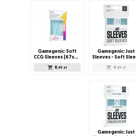
Gamegenic: Soft
Gamegenic: Just
CCG Sleeves (67x94 mm), 100 sztuk
Sl
6
4
,95
zł
,95
zł
Gamegenic: Just