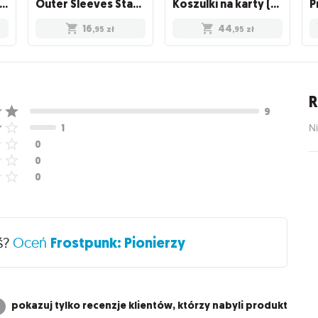
eves - Standard Card Game Sleeves (66x91 mm), 50 sztuk
Outer Sleeves Standard (66x91 mm), 50 sztuk
Koszulki na karty (63x88 mm) "Standard Size" Non-Glare, 100 sztuk, Clear
16
44
,95
zł
,95
zł
R
Ni
ś?
Oceń
Frostpunk: Pionierzy
pokazuj tylko recenzje klientów, którzy nabyli produkt