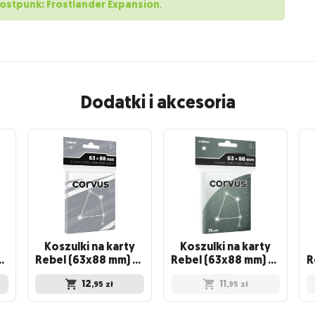
rostpunk: Frostlander Expansion
.
Dodatki i akcesoria
Koszulki na karty
Koszulki na karty
orvus Light, 100 sztuk
Rebel (63x88 mm) Corvus Inner Sleeve Light, 100 sztuk
Rebel (63x88 mm) Corvus Medium, 100 sztuk
12
11
,95
zł
,95
zł