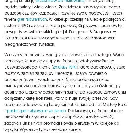
bogatą kolekcję
akcesoriów do malowania
, takich jak farby,
pędzle, palety i wiele więcej. Znajdziesz u nas wszystko, czego
potrzebujesz, aby rozpocząć i rozwijać swoje hobby. Jeśli jesteś
fanem
gier fabularnych
, w Rebel.pl czekają na Ciebie podręczniki,
systemy RPG i akcesoria, które pozwolą Ci przeżyć niesamowite
przygody w świecie takich gier jak Dungeons & Dragons czy
Wiedźmin, a także stworzyć własne historie w różnorodnych,
nieograniczonych światach.
Wierzymy, że nowoczesne gry planszowe są dla każdego. Warto
zaznaczyć, że robiąc zakupy na Rebel.pl, zdobywasz Punkty
Doświadczonego Klienta (
zbierasz PDKi
), które odblokowują stałe
rabaty w zamian za zakupy i recenzje. Dbamy również o
bezpieczeństwo Twoich paczek. Nasza bohaterska ekipa
magazynowa codziennie troszczy się o to, aby zamówione gry
dotarły do Ciebie w doskonałym stanie. Do każdego zamówienia
dołączamy kartę Bohatera, który pilnuje Twojej przesyłki. Gdy
uzbierasz odpowiednią liczbę kart, otrzymasz od nas Mystery Boxa
-
pakiet gier całkowicie za darmo
. Dodatkowo, na Rebel.pl masz
możliwość skorzystania z opcji zakupów w przedsprzedaży,
zdobycia unikalnych promocji i bycia pierwszym w kolejce do
wysyłki. Wystarczy tylko czekać na kuriera.