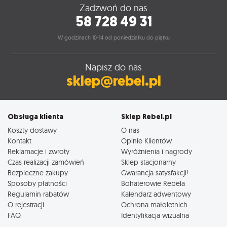
Zadzwoń do nas
58 728 49 31
W godzinach 10-14 od poniedziałku do piątku
Napisz do nas
sklep@rebel.pl
Obsługa klienta
Sklep Rebel.pl
Koszty dostawy
O nas
Kontakt
Opinie Klientów
Reklamacje i zwroty
Wyróżnienia i nagrody
Czas realizacji zamówień
Sklep stacjonarny
Bezpieczne zakupy
Gwarancja satysfakcji!
Sposoby płatności
Bohaterowie Rebela
Regulamin rabatów
Kalendarz adwentowy
O rejestracji
Ochrona małoletnich
FAQ
Identyfikacja wizualna