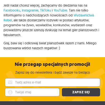
Jeśli nadal chcesz więcej, zachęcamy do śledzenia nas na
Facebooku
,
Instagramie
,
TikToku
i
YouTubie
. Tam nie tylko
informujemy o nadchodzących nowościach od
Wydawnictwa
Rebel
, ale także dostarczamy rozrywki w postaci artykułów,
programów na żywo, wywiadów, konkursów, wydarzeń oraz
prowadzimy jeszcze szerszą dyskusję na temat gier planszowych i
fabularnych.
Graj, baw się i odkrywaj świat planszówek razem z nami. Miłego
buszowania wśród naszych regałów! :)
Nie przegap specjalnych promocji!
Zapisz się do newslettera i bądź zawsze na bieżąco
Twój adres e-mail
Twoje imię
ZAPISZ SIĘ!