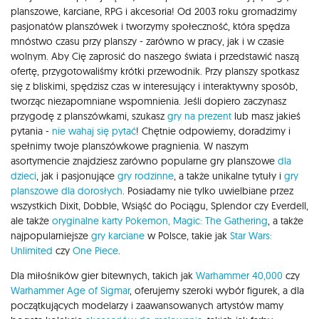
planszowe, karciane, RPG i akcesoria! Od 2003 roku gromadzimy
pasjonatów planszówek i tworzymy społeczność, która spędza
mnóstwo czasu przy planszy - zarówno w pracy, jak i w czasie
wolnym. Aby Cię zaprosić do naszego świata i przedstawić naszą
ofertę, przygotowaliśmy krótki przewodnik. Przy planszy spotkasz
się z bliskimi, spędzisz czas w interesujący i interaktywny sposób,
tworząc niezapomniane wspomnienia. Jeśli dopiero zaczynasz
przygodę z planszówkami, szukasz
gry na prezent
lub masz jakieś
pytania -
nie wahaj się pytać
! Chętnie odpowiemy, doradzimy i
spełnimy twoje planszówkowe pragnienia. W naszym
asortymencie znajdziesz zarówno popularne gry planszowe
dla
dzieci
, jak i pasjonujące
gry rodzinne
, a także unikalne tytuły i
gry
planszowe dla dorosłych
. Posiadamy nie tylko uwielbiane przez
wszystkich Dixit, Dobble, Wsiąść do Pociągu, Splendor czy Everdell,
ale także
oryginalne karty Pokemon,
Magic: The Gathering
, a także
najpopularniejsze
gry karciane
w Polsce, takie jak
Star Wars:
Unlimited
czy
One Piece
.
Dla miłośników gier bitewnych, takich jak
Warhammer 40,000
czy
Warhammer Age of Sigmar
, oferujemy szeroki wybór figurek, a dla
początkujących modelarzy i zaawansowanych artystów mamy