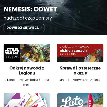
NEMESIS: ODWET
nadszedł czas zemsty
DOWIEDZ SIĘ WIĘCEJ
Odkryj nowości z
Sprawdź ostateczne
Legionu
okazje
z koncepcyjnym Boba Fett na
zanim bezpowrotnie znikną...
czele