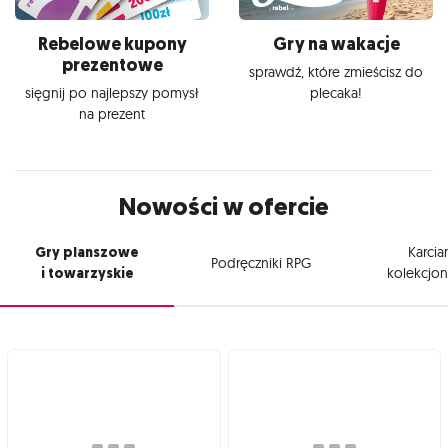
Rebelowe kupony
Gry na wakacje
prezentowe
sprawdź, które zmieścisz do
sięgnij po najlepszy pomysł
plecaka!
na prezent
Nowości w ofercie
Gry planszowe
Karcia
Podręczniki RPG
i towarzyskie
kolekcjon