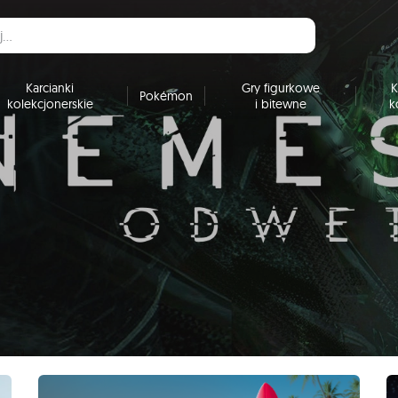
Karcianki
Gry figurkowe
K
Pokémon
kolekcjonerskie
i bitewne
k