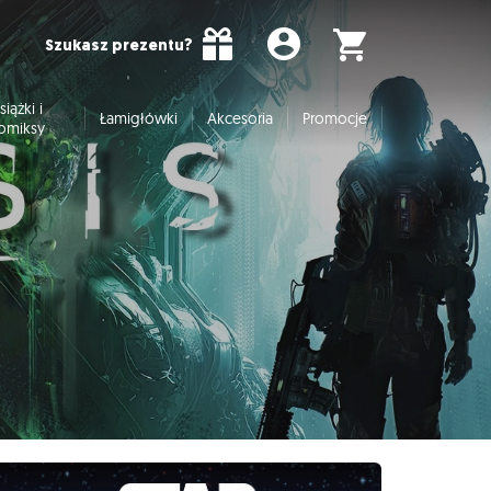
Szukasz prezentu?
siążki i
Łamigłówki
Akcesoria
Promocje
omiksy