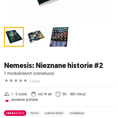
Nemesis: Nieznane historie #2
7 modułowych scenariuszy
☆
☆
☆
☆
☆
2 opinie
1 - 5 osób
od 14 lat
90 - 180 minut
wydanie polskie
rebel
poleca
horror
science fiction
rywalizacja