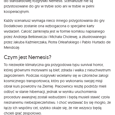
do standardowej rozgrywki Nemesis. Scenariusze nie są
przystosowane do gry w trybie solo ani w trybie w pełni
kooperacyjnym.
Każdy scenariusz wymaga nieco innego przygotowania do gry.
Dodatkowo zostanie ona wzbogacona o specjalne karty
wydarzeń. Całość zamknięta jest w formie komiksu napisanego
przez Andrzeja Betkiewicza i Michała Cholewę, a zilustrowanego
przez Jakuba Kaźmierczaka, Piotra Orleańskiego i Pablo Hurtado de
Mendozę.
Czym jest Nemesis?
To niezwykle klimatyczna gra przygodowa typu survival horror,
której głównymi motywami są blef, zdrada i walka z nieuchwytnym
zagrożeniem. Podczas rozgrywki wcielamy się w członków załogi
kosmicznego transportowca, który po wykonaniu swojej misji
obrał kurs powrotny na Ziemię. Pracownicy resztę podróży mieli
odbyć w stanie hibernacji, jednak w wyniku uruchomienia
procedury awaryjnej zostali wybudzeni i będą musieli stawić czoła
nieznanemu niebezpieczeństwu. I choć wydawać by się mogło, że
łączy ich wspólny cel, szybko okaże się, że nie wszyscy będą
chcieli grać zespołowo.