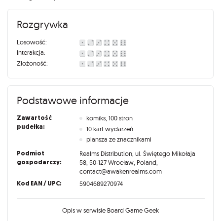
Rozgrywka
Losowość:
Interakcja:
Złożoność:
Podstawowe informacje
Zawartość
komiks, 100 stron
pudełka:
10 kart wydarzeń
plansza ze znacznikami
Podmiot
Realms Distribution, ul. Świętego Mikołaja
gospodarczy:
58, 50-127 Wrocław, Poland,
contact@awakenrealms.com
Kod EAN / UPC:
5904689270974
Opis w serwisie Board Game Geek