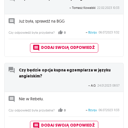
~ Tomasz Kowalski
22.02.2023 10:33
Już była, sprawdź na BGG
~
Bzyqu
06.07.2023 11:32
Czy odpowiedź była przydatna?
0
DODAJ SWOJĄ ODPOWIEDŹ
Czy będzie opcja kupna egzemplarza w języku
angielskim?
~ A.G
24.01.2023 08:57
Nie w Rebelu.
~
Bzyqu
06.07.2023 11:33
Czy odpowiedź była przydatna?
0
DODAJ SWOJĄ ODPOWIEDŹ