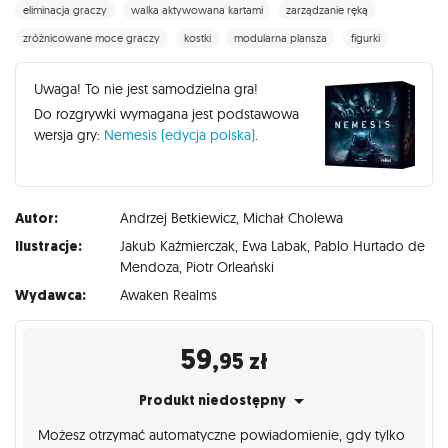
eliminacja graczy
walka aktywowana kartami
zarządzanie ręką
zróżnicowane moce graczy
kostki
modularna plansza
figurki
Uwaga! To nie jest samodzielna gra!
Do rozgrywki wymagana jest podstawowa
wersja gry:
Nemesis (edycja polska)
.
Autor:
Andrzej Betkiewicz
,
Michał Cholewa
Ilustracje:
Jakub Kaźmierczak
,
Ewa Labak
,
Pablo Hurtado de
Mendoza
,
Piotr Orleański
Wydawca:
Awaken Realms
59
,95
zł
Produkt niedostępny
Możesz otrzymać automatyczne powiadomienie, gdy tylko