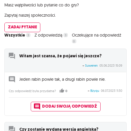
Masz wątpliwości lub pytanie co do gry?
Zapytaj naszej społeczności.
ZADAJ PYTANIE
Wszystkie
Z odpowiedzią
Oczekujące na odpowiedź
3
3
0
Witam jest szansa, że pojawi się jeszcze?
~
Suweren
05.06.2023 15:09
Jeden rabin powie tak, a drugi rabin powie nie.
~
Bzyqu
06.07.2023 11:30
Czy odpowiedź była przydatna?
0
DODAJ SWOJĄ ODPOWIEDŹ
Czy zostanie wydana wersja angielska?