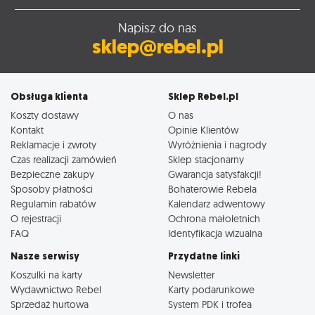
Napisz do nas
sklep@rebel.pl
Obsługa klienta
Sklep Rebel.pl
Koszty dostawy
O nas
Kontakt
Opinie Klientów
Reklamacje i zwroty
Wyróżnienia i nagrody
Czas realizacji zamówień
Sklep stacjonarny
Bezpieczne zakupy
Gwarancja satysfakcji!
Sposoby płatności
Bohaterowie Rebela
Regulamin rabatów
Kalendarz adwentowy
O rejestracji
Ochrona małoletnich
FAQ
Identyfikacja wizualna
Nasze serwisy
Przydatne linki
Koszulki na karty
Newsletter
Wydawnictwo Rebel
Karty podarunkowe
Sprzedaż hurtowa
System PDK i trofea