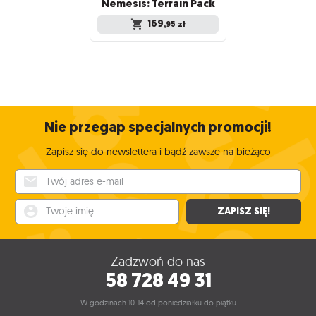
Nemesis:
Terrain
Pack
169
,95
zł
Nie przegap specjalnych promocji!
Zapisz się do newslettera i bądź zawsze na bieżąco
Twój adres e-mail
Twoje imię
ZAPISZ SIĘ!
Zadzwoń do nas
58 728 49 31
W godzinach 10-14 od poniedziałku do piątku