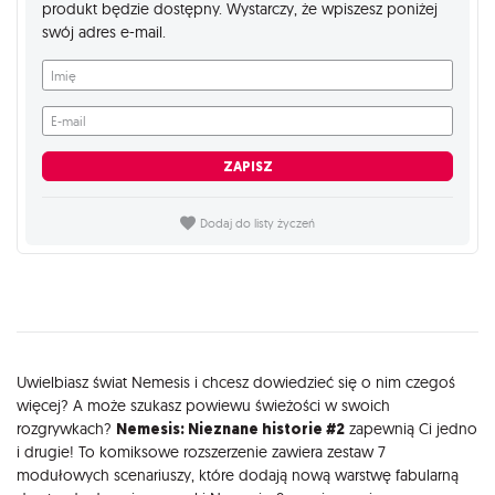
produkt będzie dostępny. Wystarczy, że wpiszesz poniżej
swój adres e-mail.
Imię
E-mail
ZAPISZ
Dodaj do listy życzeń
Opis
Uwielbiasz świat Nemesis i chcesz dowiedzieć się o nim czegoś
więcej? A może szukasz powiewu świeżości w swoich
rozgrywkach?
Nemesis: Nieznane historie #2
zapewnią Ci jedno
i drugie! To komiksowe rozszerzenie zawiera zestaw 7
modułowych scenariuszy, które dodają nową warstwę fabularną