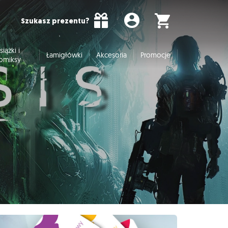
Szukasz prezentu?
siążki i
Łamigłówki
Akcesoria
Promocje
omiksy