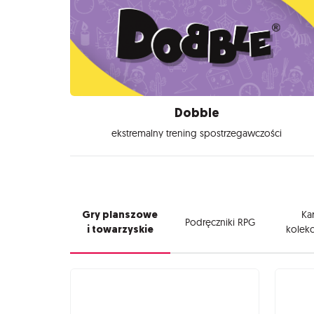
Dobble
ekstremalny trening spostrzegawczości
Gry planszowe
Kar
Podręczniki RPG
i towarzyskie
kolekc