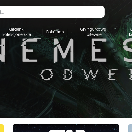
Karcianki
Gry figurkowe
K
Pokémon
kolekcjonerskie
i bitewne
k