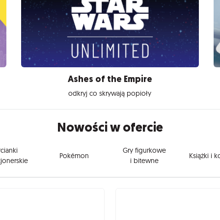
Ashes of the Empire
odkryj co skrywają popioły
Nowości w ofercie
cianki
Gry figurkowe
Pokémon
Książki i 
jonerskie
i bitewne