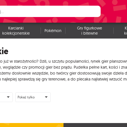
Karcianki
Gry figurkowe
K
Pokémon
kolekcjonerskie
i bitewne
k
kie
o już w starożytności? Dziś, u szczytu popularności, rynek gier plansz
yglądzie czy promocji gier bez prądu. Pudełka pełne kart, kości i zna
emy dosłownie wszędzie, bo twórcy gier dostosowują swoje dzieła do k
ajlepiej sprawdzą się gry terenowe, a do plecaka najłatwiej wrzucić 
Pokaż tylko