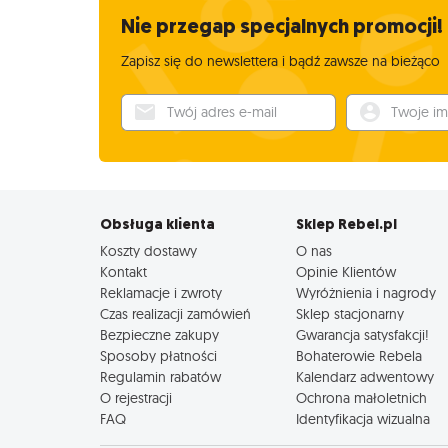
Nie przegap specjalnych promocji!
Zapisz się do newslettera i bądź zawsze na bieżąco
Twój adres e-mail
Twoje imię
Obsługa klienta
Sklep Rebel.pl
Koszty dostawy
O nas
Kontakt
Opinie Klientów
Reklamacje i zwroty
Wyróżnienia i nagrody
Czas realizacji zamówień
Sklep stacjonarny
Bezpieczne zakupy
Gwarancja satysfakcji!
Sposoby płatności
Bohaterowie Rebela
Regulamin rabatów
Kalendarz adwentowy
O rejestracji
Ochrona małoletnich
FAQ
Identyfikacja wizualna