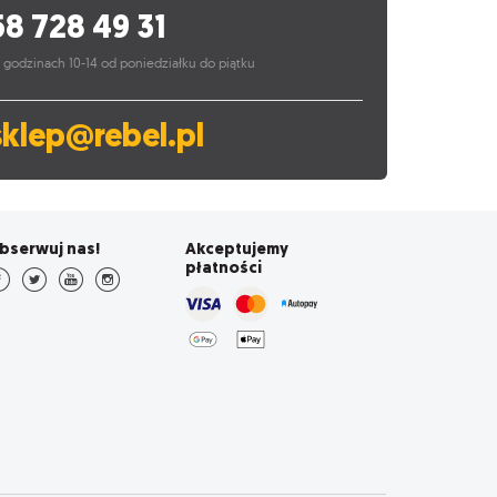
58 728 49 31
 godzinach 10-14 od poniedziałku do piątku
sklep@rebel.pl
bserwuj nas!
Akceptujemy
płatności