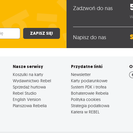
Zadzwoń do nas
W
ZAPISZ SIĘ!
Napisz do nas
Nasze serwisy
Przydatne linki
O
Koszulki na karty
Newsletter
Wydawnictwo Rebel
Karty podarunkowe
Sprzedaż hurtowa
System PDK i trofea
Rebel Studio
Bohaterowie Rebela
English Version
Polityka cookies
Planszowa Rebelia
Strategia podatkowa
Kariera w REBEL