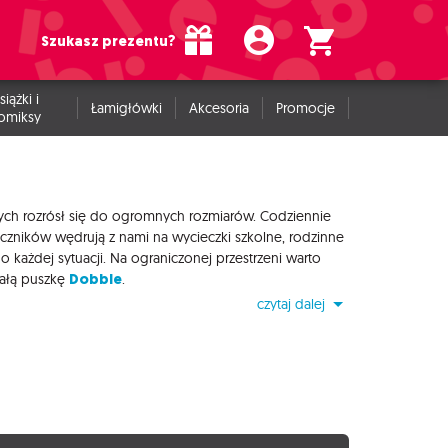
Szukasz prezentu?
siążki i
Łamigłówki
Akcesoria
Promocje
omiksy
owych rozrósł się do ogromnych rozmiarów. Codziennie
czników wędrują z nami na wycieczki szkolne, rodzinne
ażdej sytuacji. Na ograniczonej przestrzeni warto
Dobble
małą puszkę
.
czytaj dalej