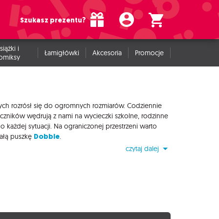
Szukasz prezentu?
siążki i
Łamigłówki
Akcesoria
Promocje
omiksy
owych rozrósł się do ogromnych rozmiarów. Codziennie
czników wędrują z nami na wycieczki szkolne, rodzinne
ażdej sytuacji. Na ograniczonej przestrzeni warto
Dobble
małą puszkę
.
czytaj dalej