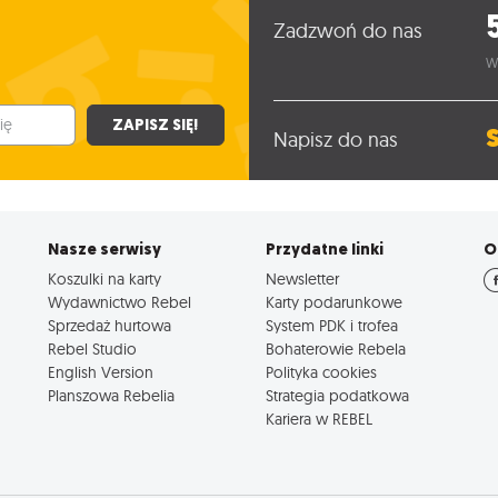
Zadzwoń do nas
W
ZAPISZ SIĘ!
Napisz do nas
Nasze serwisy
Przydatne linki
O
Koszulki na karty
Newsletter
Wydawnictwo Rebel
Karty podarunkowe
Sprzedaż hurtowa
System PDK i trofea
Rebel Studio
Bohaterowie Rebela
English Version
Polityka cookies
Planszowa Rebelia
Strategia podatkowa
Kariera w REBEL