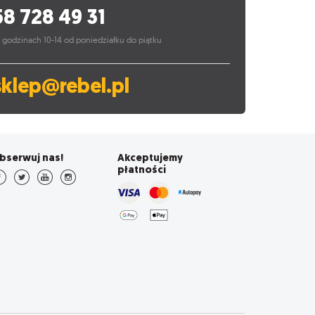
58 728 49 31
 godzinach 10-14 od poniedziałku do piątku
sklep@rebel.pl
bserwuj nas!
Akceptujemy
płatności