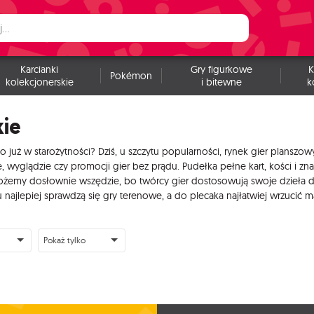
Karcianki
Gry figurkowe
K
Pokémon
kolekcjonerskie
i bitewne
k
kie
o już w starożytności? Dziś, u szczytu popularności, rynek gier plansz
yglądzie czy promocji gier bez prądu. Pudełka pełne kart, kości i zna
emy dosłownie wszędzie, bo twórcy gier dostosowują swoje dzieła do k
ajlepiej sprawdzą się gry terenowe, a do plecaka najłatwiej wrzucić 
Pokaż tylko