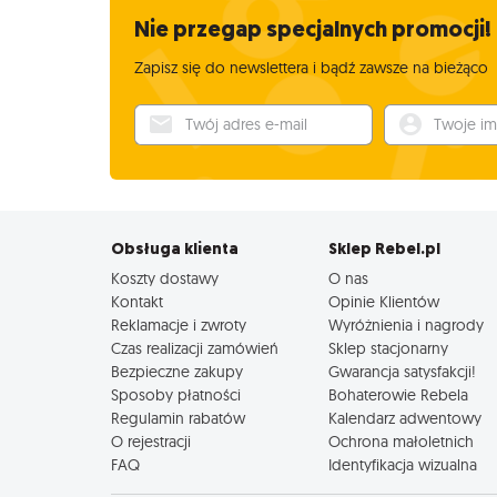
Nie przegap specjalnych promocji!
Zapisz się do newslettera i bądź zawsze na bieżąco
Twój adres e-mail
Twoje imię
Obsługa klienta
Sklep Rebel.pl
Koszty dostawy
O nas
Kontakt
Opinie Klientów
Reklamacje i zwroty
Wyróżnienia i nagrody
Czas realizacji zamówień
Sklep stacjonarny
Bezpieczne zakupy
Gwarancja satysfakcji!
Sposoby płatności
Bohaterowie Rebela
Regulamin rabatów
Kalendarz adwentowy
O rejestracji
Ochrona małoletnich
FAQ
Identyfikacja wizualna