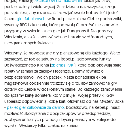
bogatą kolekcję
akcesoriów do malowania
, takich jak farby,
pędzle, palety i wiele więcej. Znajdziesz u nas wszystko, czego
potrzebujesz, aby rozpocząć i rozwijać swoje hobby. Jeśli jesteś
fanem
gier fabularnych
, w Rebel.pl czekają na Ciebie podręczniki,
systemy RPG i akcesoria, które pozwolą Ci przeżyć niesamowite
przygody w świecie takich gier jak Dungeons & Dragons czy
Wiedźmin, a także stworzyć własne historie w różnorodnych,
nieograniczonych światach.
Wierzymy, że nowoczesne gry planszowe są dla każdego. Warto
zaznaczyć, że robiąc zakupy na Rebel.pl, zdobywasz Punkty
Doświadczonego Klienta (
zbierasz PDKi
), które odblokowują stałe
rabaty w zamian za zakupy i recenzje. Dbamy również o
bezpieczeństwo Twoich paczek. Nasza bohaterska ekipa
magazynowa codziennie troszczy się o to, aby zamówione gry
dotarły do Ciebie w doskonałym stanie. Do każdego zamówienia
dołączamy kartę Bohatera, który pilnuje Twojej przesyłki. Gdy
uzbierasz odpowiednią liczbę kart, otrzymasz od nas Mystery Boxa
-
pakiet gier całkowicie za darmo
. Dodatkowo, na Rebel.pl masz
możliwość skorzystania z opcji zakupów w przedsprzedaży,
zdobycia unikalnych promocji i bycia pierwszym w kolejce do
wysyłki. Wystarczy tylko czekać na kuriera.