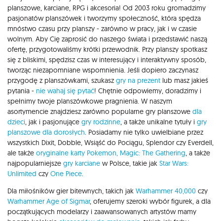
planszowe, karciane, RPG i akcesoria! Od 2003 roku gromadzimy
pasjonatów planszówek i tworzymy społeczność, która spędza
mnóstwo czasu przy planszy - zarówno w pracy, jak i w czasie
wolnym. Aby Cię zaprosić do naszego świata i przedstawić naszą
ofertę, przygotowaliśmy krótki przewodnik. Przy planszy spotkasz
się z bliskimi, spędzisz czas w interesujący i interaktywny sposób,
tworząc niezapomniane wspomnienia. Jeśli dopiero zaczynasz
przygodę z planszówkami, szukasz
gry na prezent
lub masz jakieś
pytania -
nie wahaj się pytać
! Chętnie odpowiemy, doradzimy i
spełnimy twoje planszówkowe pragnienia. W naszym
asortymencie znajdziesz zarówno popularne gry planszowe
dla
dzieci
, jak i pasjonujące
gry rodzinne
, a także unikalne tytuły i
gry
planszowe dla dorosłych
. Posiadamy nie tylko uwielbiane przez
wszystkich Dixit, Dobble, Wsiąść do Pociągu, Splendor czy Everdell,
ale także
oryginalne karty Pokemon,
Magic: The Gathering
, a także
najpopularniejsze
gry karciane
w Polsce, takie jak
Star Wars:
Unlimited
czy
One Piece
.
Dla miłośników gier bitewnych, takich jak
Warhammer 40,000
czy
Warhammer Age of Sigmar
, oferujemy szeroki wybór figurek, a dla
początkujących modelarzy i zaawansowanych artystów mamy