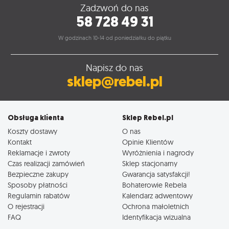
Zadzwoń do nas
58 728 49 31
W godzinach 10-14 od poniedziałku do piątku
Napisz do nas
sklep@rebel.pl
Obsługa klienta
Sklep Rebel.pl
Koszty dostawy
O nas
Kontakt
Opinie Klientów
Reklamacje i zwroty
Wyróżnienia i nagrody
Czas realizacji zamówień
Sklep stacjonarny
Bezpieczne zakupy
Gwarancja satysfakcji!
Sposoby płatności
Bohaterowie Rebela
Regulamin rabatów
Kalendarz adwentowy
O rejestracji
Ochrona małoletnich
FAQ
Identyfikacja wizualna