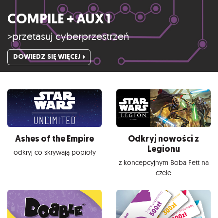
COMPILE + AUX 1
>przetasuj cyberprzestrzeń
DOWIEDZ SIĘ WIĘCEJ
Ashes of the Empire
Odkryj nowości z
Legionu
odkryj co skrywają popioły
z koncepcyjnym Boba Fett na
czele