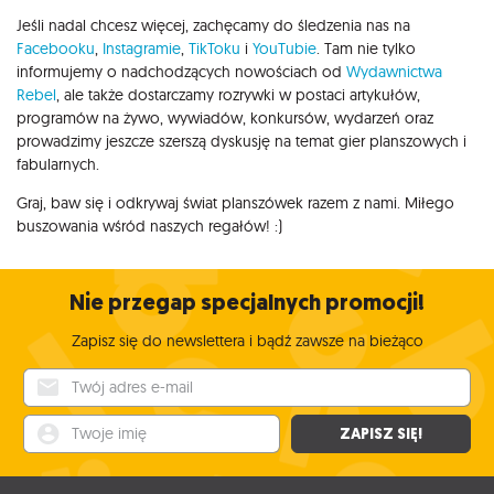
Jeśli nadal chcesz więcej, zachęcamy do śledzenia nas na
Facebooku
,
Instagramie
,
TikToku
i
YouTubie
. Tam nie tylko
informujemy o nadchodzących nowościach od
Wydawnictwa
Rebel
, ale także dostarczamy rozrywki w postaci artykułów,
programów na żywo, wywiadów, konkursów, wydarzeń oraz
prowadzimy jeszcze szerszą dyskusję na temat gier planszowych i
fabularnych.
Graj, baw się i odkrywaj świat planszówek razem z nami. Miłego
buszowania wśród naszych regałów! :)
Nie przegap specjalnych promocji!
Zapisz się do newslettera i bądź zawsze na bieżąco
Twój adres e-mail
Twoje imię
ZAPISZ SIĘ!